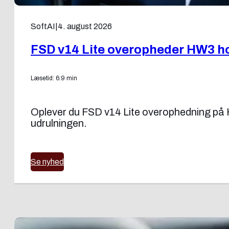
SoftAI
|
4. august 2026
FSD v14 Lite overopheder HW3 ho
Læsetid: 6:9 min
Oplever du FSD v14 Lite overophedning på H
udrulningen.
Se nyhed