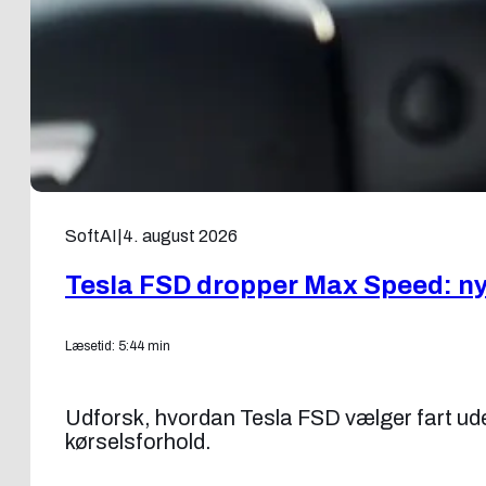
SoftAI
|
4. august 2026
Tesla FSD dropper Max Speed: ny f
Læsetid: 5:44 min
Udforsk, hvordan Tesla FSD vælger fart uden
kørselsforhold.