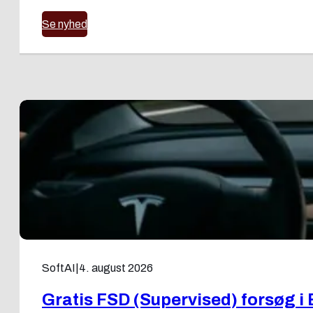
Se nyhed
SoftAI
|
4. august 2026
Gratis FSD (Supervised) forsøg i 