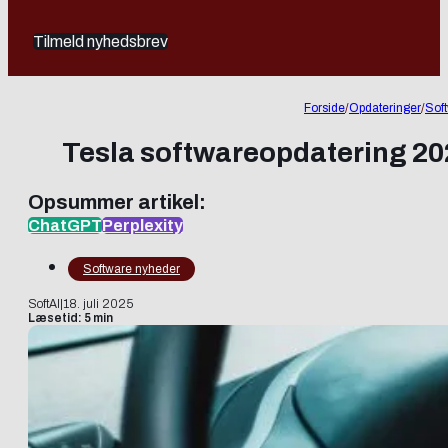
Tilmeld nyhedsbrev
Forside
/
Opdateringer
/
Sof
Tesla softwareopdatering 20
Opsummer artikel:
ChatGPT
Perplexity
Software nyheder
SoftAI
|
18. juli 2025
Læsetid: 5 min