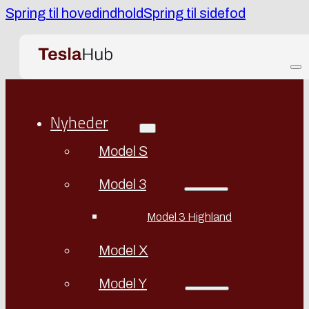
Spring til hovedindhold
Spring til sidefod
Nyheder
Model S
Model 3
Model 3 Highland
Model X
Model Y