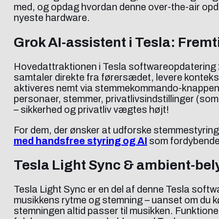
med, og opdag hvordan denne over-the-air opdat
nyeste hardware.
Grok AI-assistent i Tesla: Fremt
Hovedattraktionen i Tesla softwareopdatering 20
samtaler direkte fra førersædet, levere konteks
aktiveres nemt via stemmekommando-knappen el
personaer, stemmer, privatlivsindstillinger (so
– sikkerhed og privatliv vægtes højt!
For dem, der ønsker at udforske stemmestyring
med handsfree styring og AI
som fordybende
Tesla Light Sync & ambient-bel
Tesla Light Sync er en del af denne Tesla softw
musikkens rytme og stemning – uanset om du kør
stemningen altid passer til musikken. Funktione