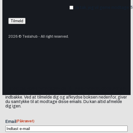
Ja tak, jeg vil gerne modtage 
2026 © Teslahub - All right reserved.
Tilmeld dig vores nyhedsbrev og få Tesla-nyheder, opdateringer
samt lejlighedsvise tilbud og produktanbefalinger direkte i din
indbakke. Ved at tilmelde dig og afkrydse boksen nedenfor, giver
du samtykke til at modtage disse emails. Du kan altid afmelde
dig igen.
(Påkrævet)
Email