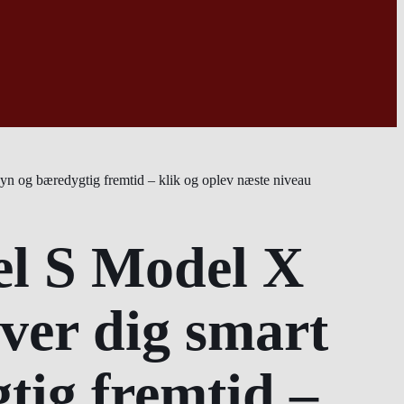
syn og bæredygtig fremtid – klik og oplev næste niveau
el S Model X
iver dig smart
tig fremtid –