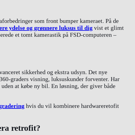
raforbedringer som front bumper kameraet. På de
e ydelse og grønnere luksus til dig
vist et glimt
llerede et tomt kamerastik på FSD-computeren –
vanceret sikkerhed og ekstra udsyn. Det nye
 360-graders visning, luksuskunder forventer. Har
uden at købe ny bil. En løsning, der giver både
gradering
hvis du vil kombinere hardwareretofit
a retrofit?