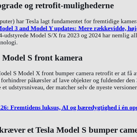
grade og retrofit-mulighederne
uter) har Tesla lagt fundamentet for fremtidige kame
odel 3 and Model Y updates: Mere rækkevidde, højer
HW4-udstyrede Model S/X fra 2023 og 2024 har nemlig a
knologi.
4 Model S front kamera
odel S Model X front bumper camera retrofit er at få a
forhindrer påkørsler af lave objekter og fuldender den
t udstyrsniveau, der matcher selv de nyeste versioner 
26: Fremtidens luksus, AI og bæredygtighed i én op
æver et Tesla Model S bumper camer