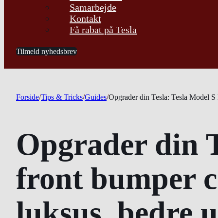
Samarbejde
Kontakt
Få rabat på Tesla
Tilmeld nyhedsbrev
Forside
/
Tips & Tricks
/
Guides
/
Opgrader din Tesla: Tesla Model S 
Opgrader din T
front bumper c
luksus, bedre 