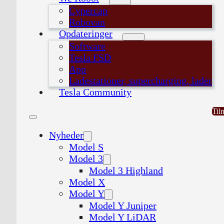
Cypercap
Robovan
Opdateringer
Software
Tesla FSD
App
Ladestationer, supercharging, lader
Tesla Community
Til
Nyheder
Model S
Model 3
Model 3 Highland
Model X
Model Y
Model Y Juniper
Model Y LiDAR