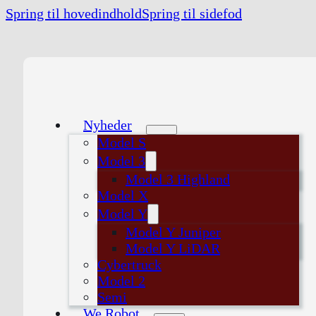
Spring til hovedindhold
Spring til sidefod
Nyheder
Model S
Model 3
Model 3 Highland
Model X
Model Y
Model Y Juniper
Model Y LiDAR
Cybertruck
Model 2
Semi
We Robot