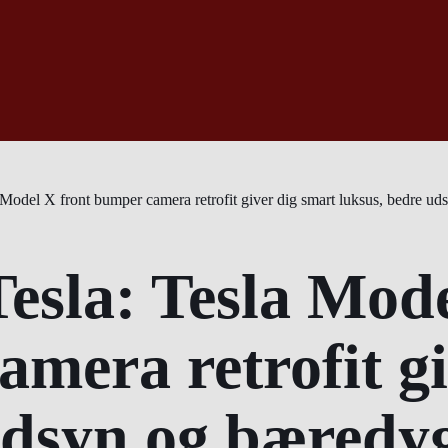
Model X front bumper camera retrofit giver dig smart luksus, bedre ud
esla: Tesla Mod
amera retrofit g
udsyn og bæredyg