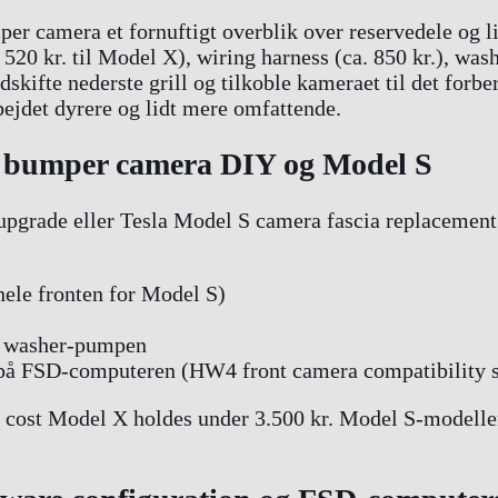
r camera et fornuftigt overblik over reservedele og li
20 kr. til Model X), wiring harness (ca. 850 kr.), washe
skifte nederste grill og tilkoble kameraet til det forbe
bejdet dyrere og lidt mere omfattende.
nt bumper camera DIY og Model S
upgrade eller Tesla Model S camera fascia replacement
 hele fronten for Model S)
og washer-pumpen
t på FSD-computeren (HW4 front camera compatibility s
 cost Model X holdes under 3.500 kr. Model S-modeller