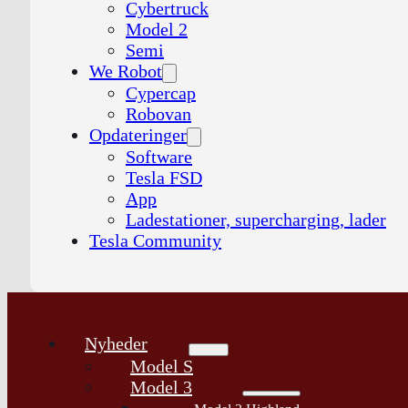
Cybertruck
Model 2
Semi
We Robot
Cypercap
Robovan
Opdateringer
Software
Tesla FSD
App
Ladestationer, supercharging, lader
Tesla Community
Nyheder
Model S
Model 3