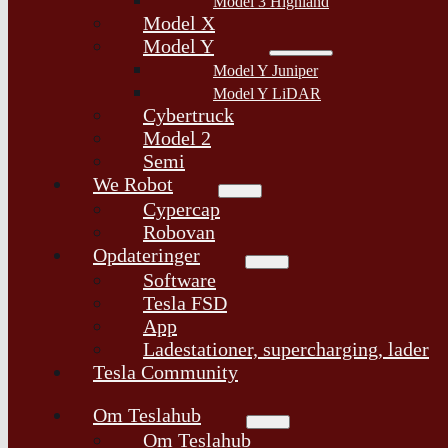
Model 3 Highland
Model X
Model Y
Model Y Juniper
Model Y LiDAR
Cybertruck
Model 2
Semi
We Robot
Cypercap
Robovan
Opdateringer
Software
Tesla FSD
App
Ladestationer, supercharging, lader
Tesla Community
Om Teslahub
Om Teslahub