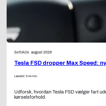
SoftAI
|
4. august 2026
Tesla FSD dropper Max Speed: ny f
Læsetid: 5:44 min
Udforsk, hvordan Tesla FSD vælger fart uden
kørselsforhold.