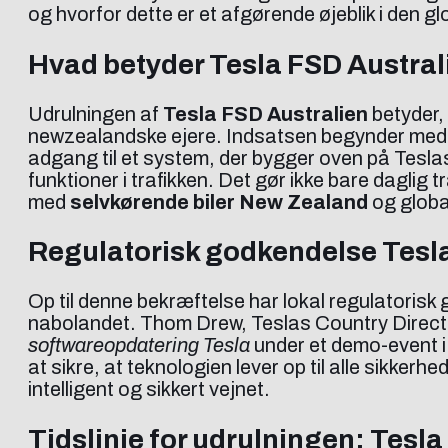
og hvorfor dette er et afgørende øjeblik i den gl
Hvad betyder Tesla FSD Australi
Udrulningen af
Tesla FSD Australien
betyder,
newzealandske ejere. Indsatsen begynder med 
adgang til et system, der bygger oven på Tesl
funktioner i trafikken. Det gør ikke bare dagl
med
selvkørende biler New Zealand
og global
Regulatorisk godkendelse Tesla
Op til denne bekræftelse har lokal regulatorisk
nabolandet. Thom Drew, Teslas Country Directo
softwareopdatering Tesla
under et demo-event i
at sikre, at teknologien lever op til alle sikker
intelligent og sikkert vejnet.
Tidslinje for udrulningen: Tes