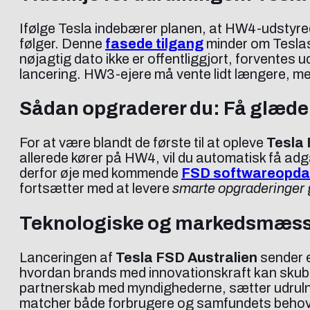
Ifølge Tesla indebærer planen, at HW4-udstyrede
følger. Denne
fasede tilgang
minder om Teslas 
nøjagtig dato ikke er offentliggjort, forventes u
lancering. HW3-ejere må vente lidt længere, me
Sådan opgraderer du: Få glæde
For at være blandt de første til at opleve
Tesla 
allerede kører på HW4, vil du automatisk få a
derfor øje med kommende
FSD softwareopda
fortsætter med at levere
smarte opgraderinger
Teknologiske og markedsmæssi
Lanceringen af
Tesla FSD Australien
sender e
hvordan brands med innovationskraft kan sku
partnerskab med myndighederne, sætter udrulni
matcher både forbrugere og samfundets behov. F