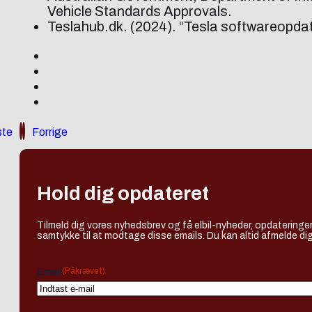
Vehicle Standards Approvals.
Teslahub.dk. (2024). “Tesla softwareopda
te
Forrige
Hold dig opdateret
Tilmeld dig vores nyhedsbrev og få elbil-nyheder, opdateringer
samtykke til at modtage disse emails. Du kan altid afmelde dig
(Påkrævet)
Email