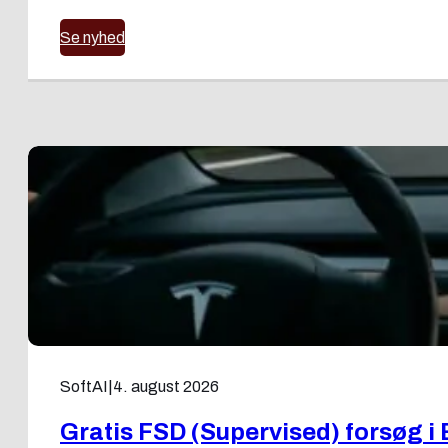
Se nyhed
SoftAI
|
4. august 2026
Gratis FSD (Supervised) forsøg i 