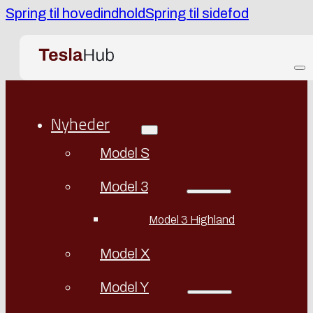
Spring til hovedindhold
Spring til sidefod
Nyheder
Model S
Model 3
Model 3 Highland
Model X
Model Y