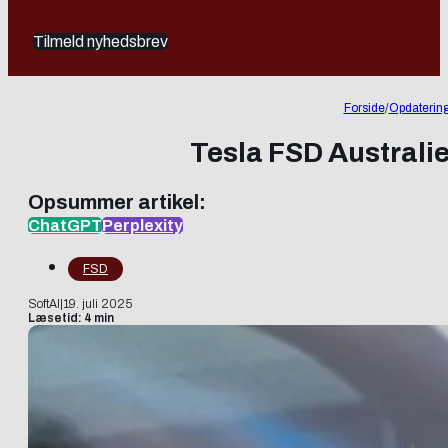
Tilmeld nyhedsbrev
Forside
/
Opdaterin
Tesla FSD Australi
Opsummer artikel:
ChatGPT
Perplexity
FSD
SoftAI
|
19. juli 2025
Læsetid: 4 min