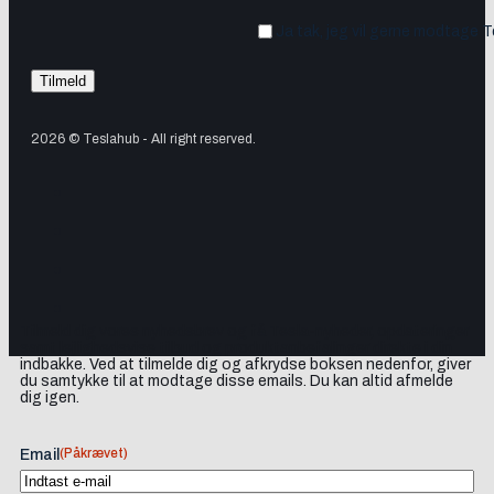
Ja tak, jeg vil gerne modtage 
2026 © Teslahub - All right reserved.
Tilmeld dig vores nyhedsbrev og få Tesla-nyheder, opdateringer
samt lejlighedsvise tilbud og produktanbefalinger direkte i din
indbakke. Ved at tilmelde dig og afkrydse boksen nedenfor, giver
du samtykke til at modtage disse emails. Du kan altid afmelde
dig igen.
(Påkrævet)
Email