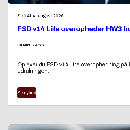
SoftAI
|
4. august 2026
FSD v14 Lite overopheder HW3 ho
Læsetid: 6:9 min
Oplever du FSD v14 Lite overophedning på H
udrulningen.
Se nyhed