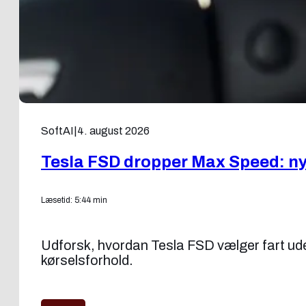
SoftAI
|
4. august 2026
Tesla FSD dropper Max Speed: ny f
Læsetid: 5:44 min
Udforsk, hvordan Tesla FSD vælger fart uden
kørselsforhold.