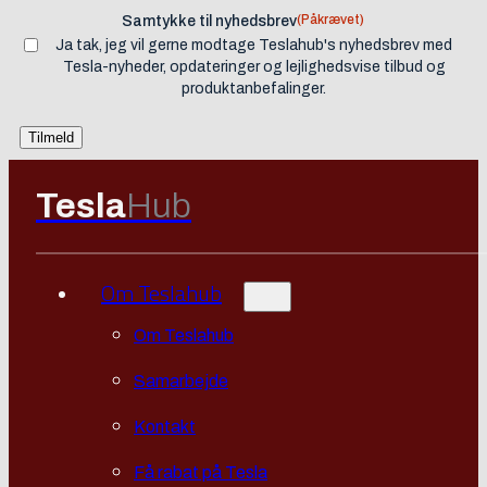
(Påkrævet)
Samtykke til nyhedsbrev
Ja tak, jeg vil gerne modtage Teslahub's nyhedsbrev med
Tesla-nyheder, opdateringer og lejlighedsvise tilbud og
produktanbefalinger.
Tesla
Hub
Om Teslahub
Om Teslahub
Samarbejde
Kontakt
Få rabat på Tesla