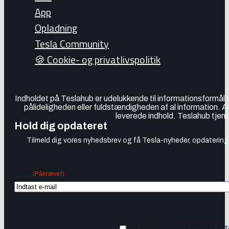
App
Opladning
Tesla Community
🍪 Cookie- og privatlivspolitik
Indholdet på Teslahub er udelukkende til informationsformål
pålideligheden eller fuldstændigheden af al information. A
leverede indhold. Teslahub tjene
Hold dig opdateret
Tilmeld dig vores nyhedsbrev og få Tesla-nyheder, opdateringer
(Påkrævet)
Email
Ja tak, jeg vil gerne modtage 