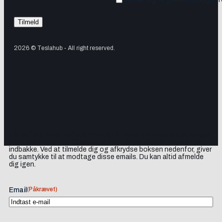
2026 © Teslahub - All right reserved.
Tilmeld dig vores nyhedsbrev og få Tesla-nyheder, opdateringer
samt lejlighedsvise tilbud og produktanbefalinger direkte i din
indbakke. Ved at tilmelde dig og afkrydse boksen nedenfor, giver
du samtykke til at modtage disse emails. Du kan altid afmelde
dig igen.
(Påkrævet)
Email