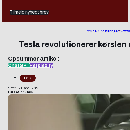
Tilmeld nyhedsbrev
Forside
/
Opdateringer
/
Softw
Tesla revolutionerer kørslen
Opsummer artikel:
ChatGPT
Perplexity
FSD
SoftAI
|
21. april 2026
Læsetid: 3 min