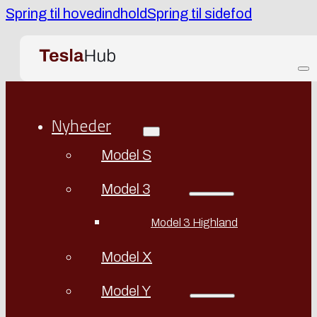
Spring til hovedindhold
Spring til sidefod
Nyheder
Model S
Model 3
Model 3 Highland
Model X
Model Y