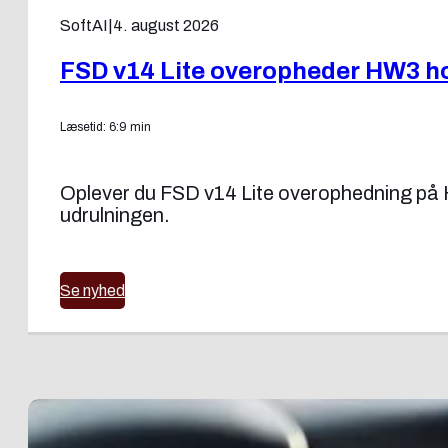
SoftAI
|
4. august 2026
FSD v14 Lite overopheder HW3 ho
Læsetid: 6:9 min
Oplever du FSD v14 Lite overophedning på H
udrulningen.
Se nyhed