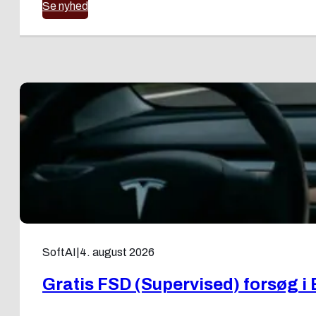
Se nyhed
SoftAI
|
4. august 2026
Gratis FSD (Supervised) forsøg i 