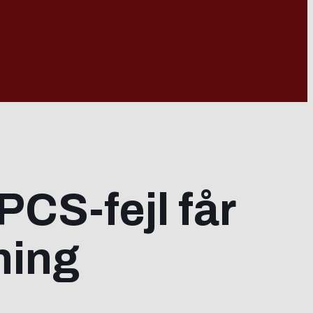
PCS-fejl får
ning