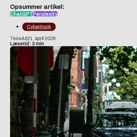
Opsummer artikel:
ChatGPT
Perplexity
Cybertruck
TessAI
|
21. april 2026
Læsetid: 3 min