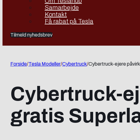
Om Teslahub
Samarbejde
Kontakt
Få rabat på Tesla
Tilmeld nyhedsbrev
Forside
/
Tesla Modeller
/
Cybertruck
/
Cybertruck-ejere påvirk
Cybertruck-eje
gratis Superl