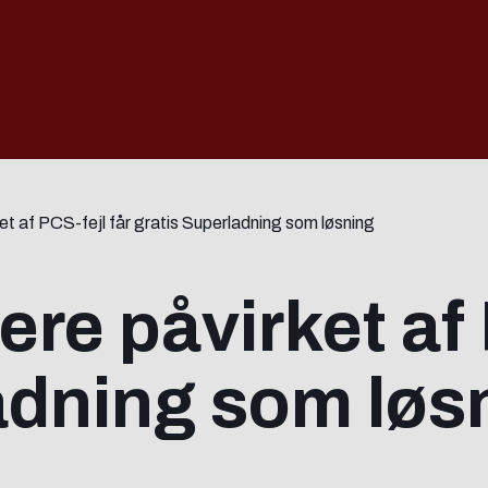
et af PCS-fejl får gratis Superladning som løsning
re påvirket af 
adning som løs