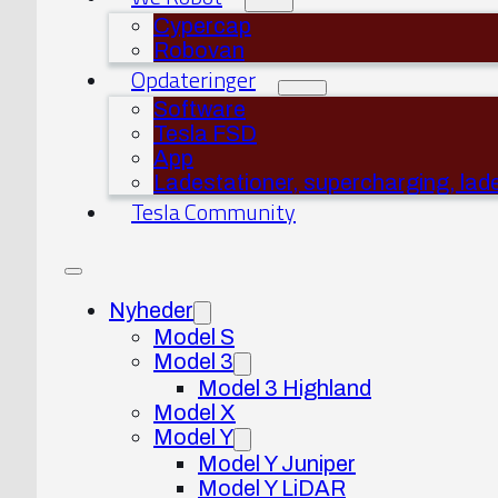
Cypercap
Robovan
Opdateringer
Software
Tesla FSD
App
Ladestationer, supercharging, lad
Tesla Community
Nyheder
Model S
Model 3
Model 3 Highland
Model X
Model Y
Model Y Juniper
Model Y LiDAR