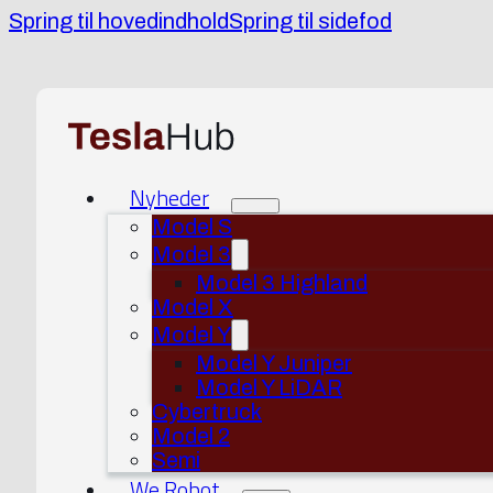
Spring til hovedindhold
Spring til sidefod
Nyheder
Model S
Model 3
Model 3 Highland
Model X
Model Y
Model Y Juniper
Model Y LiDAR
Cybertruck
Model 2
Semi
We Robot