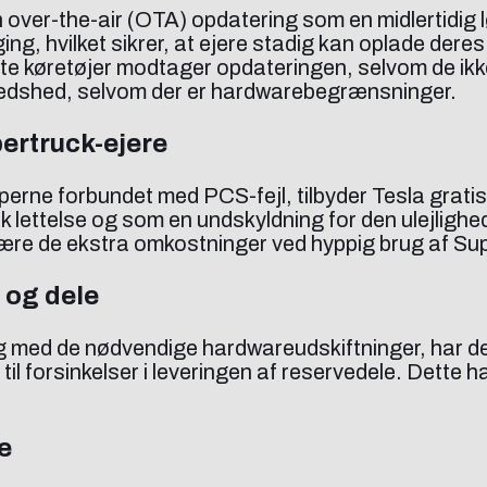
 over-the-air (OTA) opdatering som en midlertidig 
, hvilket sikrer, at ejere stadig kan oplade deres 
rte køretøjer modtager opdateringen, selvom de ikke 
fredshed, selvom der er hardwarebegrænsninger.
ertruck-ejere
erne forbundet med PCS-fejl, tilbyder Tesla gratis
ttelse og som en undskyldning for den ulejlighed, 
ære de ekstra omkostninger ved hyppig brug af Su
 og dele
g med de nødvendige hardwareudskiftninger, har d
l forsinkelser i leveringen af reservedele. Dette har
e