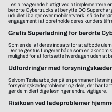
Tesla reagerede hurtigt ved at implementere en
berørte Cybertrucks at benytte DC Supercharging
udrullet i bølger over mobilnetværk, så de berø
engagement i at opretholde deres kunders til
Gratis Superladning for berørte Cyb
Som en del af deres indsats for at afbøde ulemp
Denne gestus fungerer både som en økonomisk le
mulighed for at fortsætte hverdagen uden at b
Udfordringer med forsyningskæder
Selvom Tesla arbejder på en permanent løsnin
forsyningskædeproblemer og dele, der har ført ti
gør de midlertidige løsninger endnu vigtigere.
Risikoen ved ladeproblemer hjemm