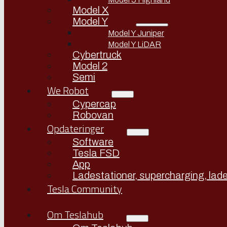
Model X
Model Y
Model Y Juniper
Model Y LiDAR
Cybertruck
Model 2
Semi
We Robot
Cypercap
Robovan
Opdateringer
Software
Tesla FSD
App
Ladestationer, supercharging, lade
Tesla Community
Om Teslahub