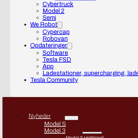
Cybertruck
Model 2
Semi
We Robot
Cypercap
Robovan
Opdateringer
Software
Tesla FSD
App
Ladestationer, supercharging, lad
Tesla Community
Nyheder
Model S
Model 3
Model 3 Highland