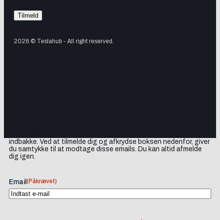
2026 © Teslahub - All right reserved.
Tilmeld dig vores nyhedsbrev og få Tesla-nyheder, opdateringer
samt lejlighedsvise tilbud og produktanbefalinger direkte i din
indbakke. Ved at tilmelde dig og afkrydse boksen nedenfor, giver
du samtykke til at modtage disse emails. Du kan altid afmelde
dig igen.
(Påkrævet)
Email