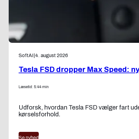
SoftAI
|
4. august 2026
Tesla FSD dropper Max Speed: ny f
Læsetid: 5:44 min
Udforsk, hvordan Tesla FSD vælger fart uden
kørselsforhold.
Se nyhed