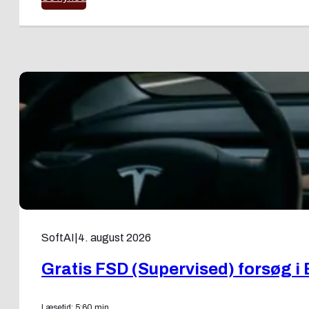
SoftAI
|
4. august 2026
Gratis FSD (Supervised) forsøg i 
Læsetid: 5:60 min