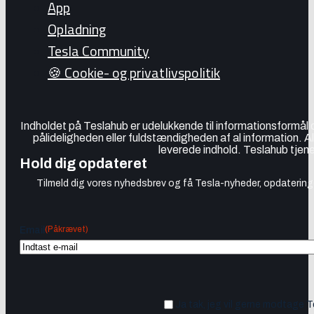
App
Opladning
Tesla Community
🍪 Cookie- og privatlivspolitik
Indholdet på Teslahub er udelukkende til informationsformål
pålideligheden eller fuldstændigheden af al information. A
leverede indhold. Teslahub tjene
Hold dig opdateret
Tilmeld dig vores nyhedsbrev og få Tesla-nyheder, opdateringer
(Påkrævet)
Email
Ja tak, jeg vil gerne modtage 