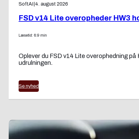
SoftAI
|
4. august 2026
FSD v14 Lite overopheder HW3 ho
Læsetid: 6:9 min
Oplever du FSD v14 Lite overophedning på H
udrulningen.
Se nyhed