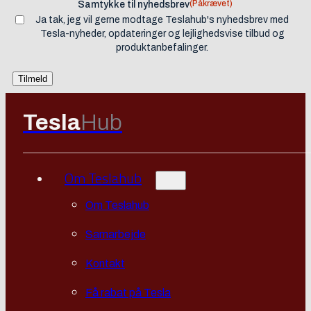
(Påkrævet)
Samtykke til nyhedsbrev
Ja tak, jeg vil gerne modtage Teslahub's nyhedsbrev med
Tesla-nyheder, opdateringer og lejlighedsvise tilbud og
produktanbefalinger.
Tesla
Hub
Om Teslahub
Om Teslahub
Samarbejde
Kontakt
Få rabat på Tesla