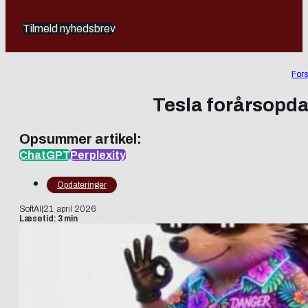
Tilmeld nyhedsbrev
Fors
Tesla forårsopda
Opsummer artikel:
ChatGPT
Perplexity
Opdateringer
SoftAI
|
21. april 2026
Læsetid: 3 min