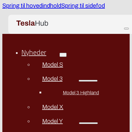
Spring til hovedindhold
Spring til sidefod
Nyheder
Model S
Model 3
Model 3 Highland
Model X
Model Y