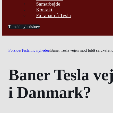
Samarbejde
Kontakt
Få rabat på Tesla
Tilmeld nyhedsbrev
Forside
/
Tesla inc nyheder
/
Baner Tesla vejen mod fuldt selvkøren
Baner Tesla ve
i Danmark?