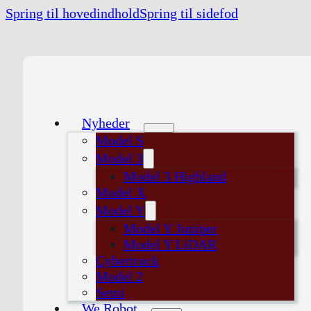
Spring til hovedindhold
Spring til sidefod
Nyheder
Model S
Model 3
Model 3 Highland
Model X
Model Y
Model Y Juniper
Model Y LiDAR
Cybertruck
Model 2
Semi
We Robot