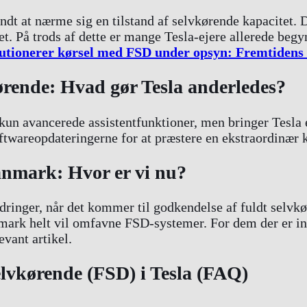
ndt at nærme sig en tilstand af selvkørende kapacitet.
t. På trods af dette er mange Tesla-ejere allerede beg
lutionerer kørsel med FSD under opsyn: Fremtidens 
rende: Hvad gør Tesla anderledes?
n avancerede assistentfunktioner, men bringer Tesla e
areopdateringerne for at præstere en ekstraordinær k
anmark: Hvor er vi nu?
rdringer, når det kommer til godkendelse af fuldt selvkø
nmark helt vil omfavne FSD-systemer. For dem der er in
evant artikel.
elvkørende (FSD) i Tesla (FAQ)