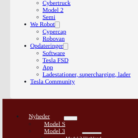
Cybertruck
Model 2
Semi
We Robot
Cypercap
Robovan
Opdateringer
Software
Tesla FSD
App
Ladestationer, supercharging, lader
Tesla Community
Nyheder
Model S
Model 3