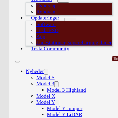
Cypercap
Robovan
Opdateringer
Software
Tesla FSD
App
Ladestationer, supercharging, lader
Tesla Community
Til
Nyheder
Model S
Model 3
Model 3 Highland
Model X
Model Y
Model Y Juniper
Model Y LiDAR