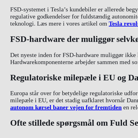
FSD-systemet i Tesla’s kundebiler er allerede begy
regulative godkendelser for fuldstændig autonomite
teknologi. Læs mere i vores artikel om
Tesla revo
FSD-hardware der muliggør selvkø
Det nyeste inden for FSD-hardware muliggør ikke ku
Hardwarekomponenterne arbejder sammen med softw
Regulatoriske milepæle i EU og D
Europa står over for betydelige regulatoriske udfo
milepæle i EU, er det stadig uafklaret hvornår Da
autonom kørsel baner vejen for fremtiden
en rel
Ofte stillede spørgsmål om Fuld S