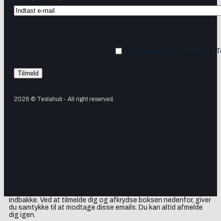
Ja tak, jeg vil gerne modtage 
2026 © Teslahub - All right reserved.
Tilmeld dig vores nyhedsbrev og få Tesla-nyheder, opdateringer
samt lejlighedsvise tilbud og produktanbefalinger direkte i din
indbakke. Ved at tilmelde dig og afkrydse boksen nedenfor, giver
du samtykke til at modtage disse emails. Du kan altid afmelde
dig igen.