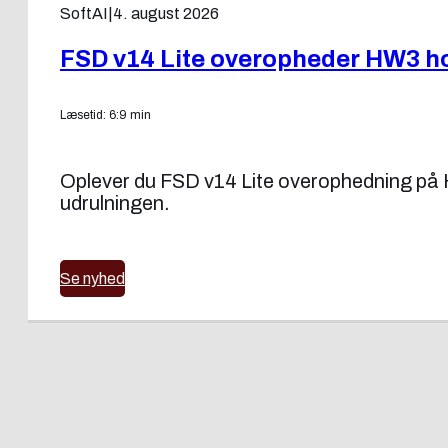
SoftAI
|
4. august 2026
FSD v14 Lite overopheder HW3 ho
Læsetid: 6:9 min
Oplever du FSD v14 Lite overophedning på H
udrulningen.
Se nyhed