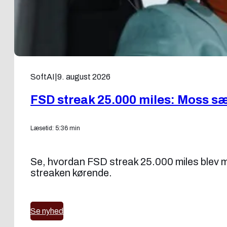
SoftAI
|
9. august 2026
FSD streak 25.000 miles: Moss sæ
Læsetid: 5:36 min
Se, hvordan FSD streak 25.000 miles blev mul
streaken kørende.
Se nyhed