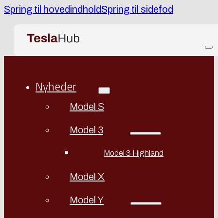
Spring til hovedindhold
Spring til sidefod
Nyheder
Model S
Model 3
Model 3 Highland
Model X
Model Y