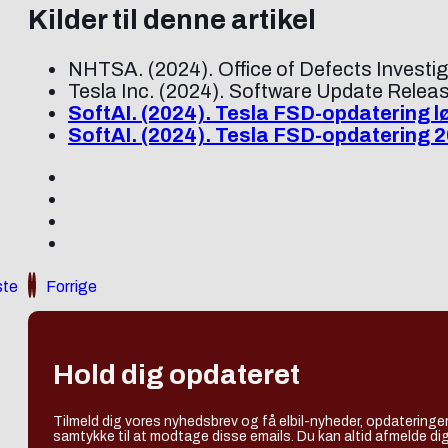
Kilder til denne artikel
NHTSA. (2024). Office of Defects Investi
Tesla Inc. (2024). Software Update Releas
SoftAI. (2024). Tesla FSD-opdatering lø
SoftAI. (2024). Tesla FSD-opdatering 2
te
Forrige
Hold dig opdateret
Tilmeld dig vores nyhedsbrev og få elbil-nyheder, opdateringer
samtykke til at modtage disse emails. Du kan altid afmelde dig