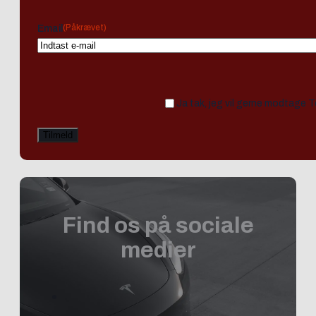
(Påkrævet)
Email
Ja tak, jeg vil gerne modtage 
Find os på sociale
medier