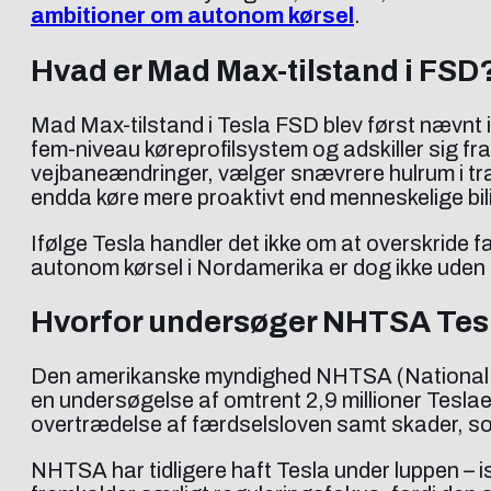
ambitioner om autonom kørsel
.
Hvad er Mad Max-tilstand i FSD
Mad Max-tilstand i Tesla FSD blev først nævnt i
fem-niveau køreprofilsystem og adskiller sig fr
vejbaneændringer, vælger snævrere hulrum i traf
endda køre mere proaktivt end menneskelige bili
Ifølge Tesla handler det ikke om at overskride 
autonom kørsel i Nordamerika er dog ikke uden
Hvorfor undersøger NHTSA Tes
Den amerikanske myndighed NHTSA (National Hi
en undersøgelse af omtrent 2,9 millioner Tesla
overtrædelse af færdselsloven samt skader, som
NHTSA har tidligere haft Tesla under luppen –