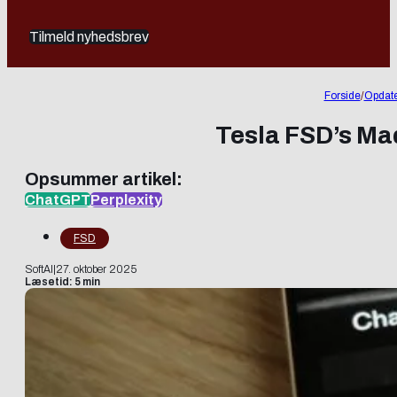
Tilmeld nyhedsbrev
Forside
/
Opdate
Tesla FSD’s Ma
Opsummer artikel:
ChatGPT
Perplexity
FSD
SoftAI
|
27. oktober 2025
Læsetid: 5 min