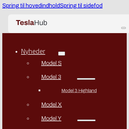
Spring til hovedindhold
Spring til sidefod
Nyheder
Model S
Model 3
Model 3 Highland
Model X
Model Y