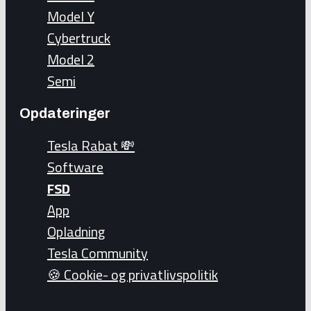
Model Y
Cybertruck
Model 2
Semi
Opdateringer
Tesla Rabat 💸
Software
FSD
App
Opladning
Tesla Community
🍪 Cookie- og privatlivspolitik