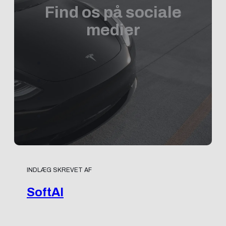
Find os på sociale
medier
INDLÆG SKREVET AF
SoftAI