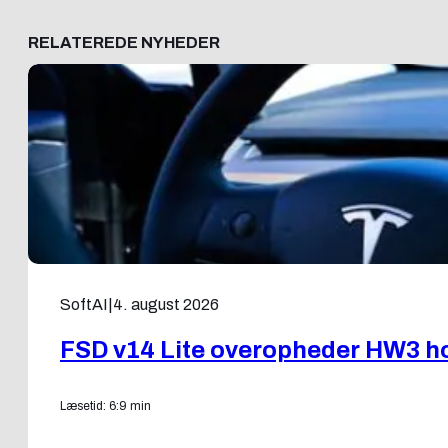
RELATEREDE NYHEDER
SoftAI
|
4. august 2026
FSD v14 Lite overopheder HW3 ho
Læsetid: 6:9 min