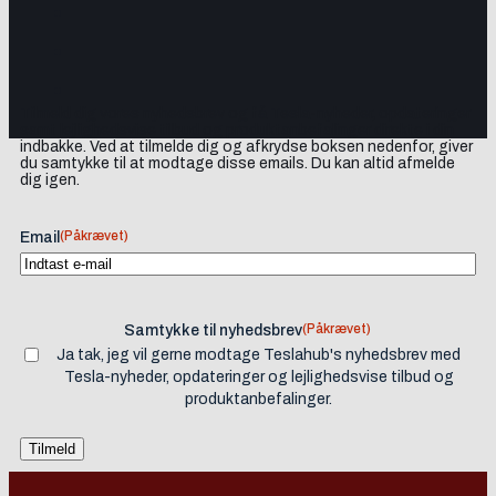
Tilmeld dig vores nyhedsbrev og få Tesla-nyheder, opdateringer
samt lejlighedsvise tilbud og produktanbefalinger direkte i din
indbakke. Ved at tilmelde dig og afkrydse boksen nedenfor, giver
du samtykke til at modtage disse emails. Du kan altid afmelde
dig igen.
(Påkrævet)
Email
(Påkrævet)
Samtykke til nyhedsbrev
Ja tak, jeg vil gerne modtage Teslahub's nyhedsbrev med
Tesla-nyheder, opdateringer og lejlighedsvise tilbud og
produktanbefalinger.