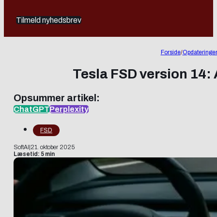
Tilmeld nyhedsbrev
Forside
/
Opdateringe
Tesla FSD version 14:
Opsummer artikel:
ChatGPT
Perplexity
FSD
SoftAI
|
21. oktober 2025
Læsetid: 5 min