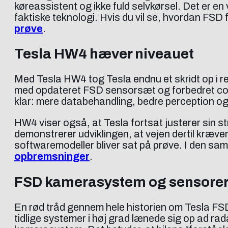
køreassistent og ikke fuld selvkørsel. Det er en
faktiske teknologi. Hvis du vil se, hvordan FSD
prøve
.
Tesla HW4 hæver niveauet
Med Tesla HW4 tog Tesla endnu et skridt op i 
med opdateret FSD sensorsæt og forbedret comp
klar: mere databehandling, bedre perception o
HW4 viser også, at Tesla fortsat justerer sin st
demonstrerer udviklingen, at vejen dertil kræve
softwaremodeller bliver sat på prøve. I den s
opbremsninger
.
FSD kamerasystem og sensore
En rød tråd gennem hele historien om Tesla FSD
tidlige systemer i høj grad lænede sig op ad rada