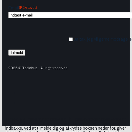
(Påkrævet)
Email
Ja tak, jeg vil gerne modtage 
2026 © Teslahub - All right reserved.
Tilmeld dig vores nyhedsbrev og få Tesla-nyheder, opdateringer
samt lejlighedsvise tilbud og produktanbefalinger direkte i din
indbakke. Ved at tilmelde dig og afkrydse boksen nedenfor, giver