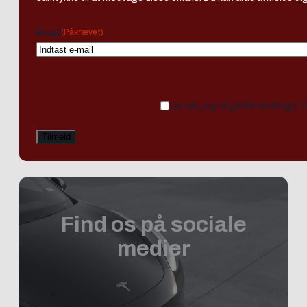
(Påkrævet)
Email
Ja tak, jeg vil gerne modtage 
Find os på sociale
medier