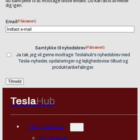
du samtykke til at modtage disse emails. Du kan altid afmelde
dig igen.
(Påkrævet)
Email
(Påkrævet)
Samtykke til nyhedsbrev
Ja tak, jeg vil gerne modtage Teslahub's nyhedsbrev med
Tesla-nyheder, opdateringer og lejlighedsvise tilbud og
produktanbefalinger.
Tesla
Hub
Om Teslahub
Om Teslahub