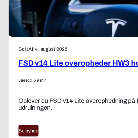
SoftAI
|
4. august 2026
FSD v14 Lite overopheder HW3 ho
Læsetid: 6:9 min
Oplever du FSD v14 Lite overophedning på H
udrulningen.
Se nyhed