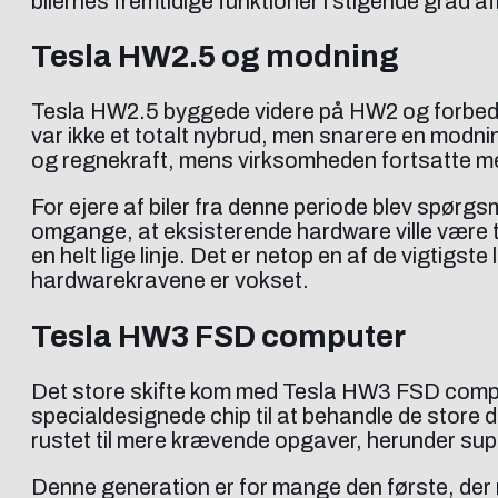
bilernes fremtidige funktioner i stigende grad 
Tesla HW2.5 og modning
Tesla HW2.5 byggede videre på HW2 og forbedre
var ikke et totalt nybrud, men snarere en modni
og regnekraft, mens virksomheden fortsatte me
For ejere af biler fra denne periode blev spørgs
omgange, at eksisterende hardware ville være til
en helt lige linje. Det er netop en af de vigtig
hardwarekravene er vokset.
Tesla HW3 FSD computer
Det store skifte kom med Tesla HW3 FSD comput
specialdesignede chip til at behandle de stor
rustet til mere krævende opgaver, herunder supe
Denne generation er for mange den første, der