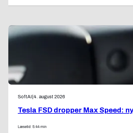
SoftAI
|
4. august 2026
Tesla FSD dropper Max Speed: ny f
Læsetid: 5:44 min