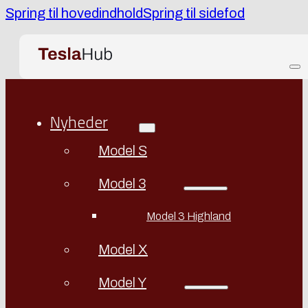
Spring til hovedindhold
Spring til sidefod
Nyheder
Model S
Model 3
Model 3 Highland
Model X
Model Y