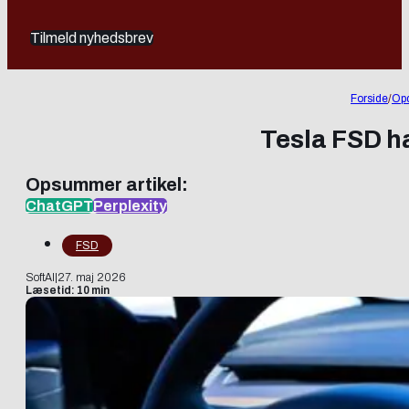
Tilmeld nyhedsbrev
Forside
/
Opd
Tesla FSD h
Opsummer artikel:
ChatGPT
Perplexity
FSD
SoftAI
|
27. maj 2026
Læsetid: 10 min