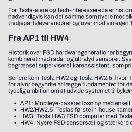
For Tesla-ejere og tech-interesserede er histori
nødvendigvis kan det samme som nyere modeller
tredjepartsleverandører og over mod sin egen 
Fra AP1 til HW4
Historik over FSD hardwaregenerationer begynd
kombineret med radar og ultralyd sensorer. Syste
begrænset superviseret køreassistent, som prim
Senere kom Tesla HW2 og Tesla HW2.5, hvor Tes
for alvor begyndte at lægge fundamentet for d
tydelig ambition om at udvide systemet til bykø
AP1: Mobileye-baseret løsning med enkelt 
HW2/HW2.5: Teslas første in-house kamer
HW3: Tesla HW3 FSD computer med Teslas
HW4: Nyere FSD sensorsæt og stærkere co