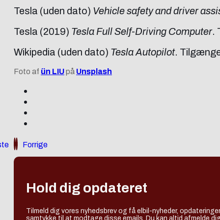
Tesla (uden dato)
Vehicle safety and driver ass
Tesla (2019)
Tesla Full Self-Driving Computer
.
Wikipedia (uden dato)
Tesla Autopilot
. Tilgænge
Foto af
ün LIU
på
Unsplash
te
Forrige
Hold dig opdateret
Tilmeld dig vores nyhedsbrev og få elbil-nyheder, opdateringer
samtykke til at modtage disse emails. Du kan altid afmelde dig