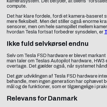
kamerasystem. Det betyder, at bilens “forståels
compute.
Det har klare fordele, fordi et kamera-baseret 
mere fleksibelt. Men det stiller også enorme kr
sensorer, men om hele samspillet mellem kamera
hvordan Tesla fortsat forbedrer synsdelen, er
T
Ikke fuld selvkørsel endnu
Selv om Tesla FSD hardware er blevet markant 
man taler om Teslas Autopilot hardware, HW3 el
overtage. Det gælder også, når systemet håndte
Det gør udviklingen af Tesla FSD hardware inter
behandle, men ingen generation har ophævet be
mål og de funktioner, som er tilgængelige i prak
Relevans for Danmark