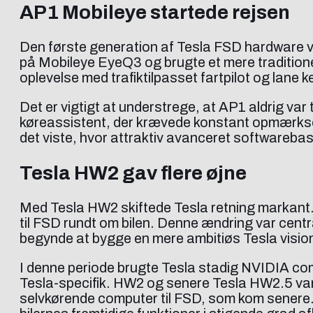
AP1 Mobileye startede rejsen
Den første generation af Tesla FSD hardware v
på Mobileye EyeQ3 og brugte et mere tradition
oplevelse med trafiktilpasset fartpilot og lane
Det er vigtigt at understrege, at AP1 aldrig var
køreassistent, der krævede konstant opmærksom
det viste, hvor attraktiv avanceret softwareba
Tesla HW2 gav flere øjne
Med Tesla HW2 skiftede Tesla retning markant
til FSD rundt om bilen. Denne ændring var centr
begynde at bygge en mere ambitiøs Tesla visio
I denne periode brugte Tesla stadig NVIDIA co
Tesla-specifik. HW2 og senere Tesla HW2.5 var
selvkørende computer til FSD, som kom senere. F