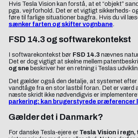
Hvis Tesla Vision kan forstå, at et “objekt” san
pga. vejrforhold. Det er et vigtigt sikkerheds-
føre til farlige situationer bagfra. Hvis du vil 
sænker farten og skifter vognbane
.
FSD 14.3 og softwarekontekst
I softwarekontekst bør
FSD 14.3
nævnes naturli
Det er dog vigtigt at skelne mellem patentbeskr
og sne
beskriver her en retning i Teslas udviklin
Det gælder også den detalje, at systemet efter d
vandtåge fra en stor lastbil foran. Det er værd 
næste skridt ikke nødvendigvis er implementer
parkering: kan brugerstyrede præferencer l
Gælder det i Danmark?
For danske Tesla-ejere er
Tesla Vision i regn,