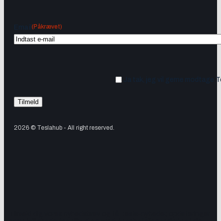
(Påkrævet)
Email
Ja tak, jeg vil gerne modtage 
2026 © Teslahub - All right reserved.
Tilmeld dig vores nyhedsbrev og få Tesla-nyheder, opdateringer