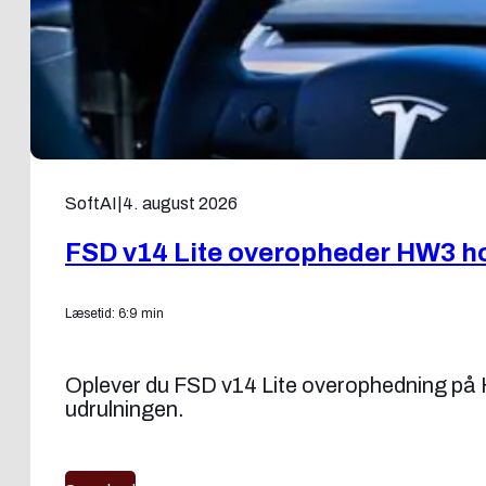
SoftAI
|
4. august 2026
FSD v14 Lite overopheder HW3 ho
Læsetid: 6:9 min
Oplever du FSD v14 Lite overophedning på H
udrulningen.