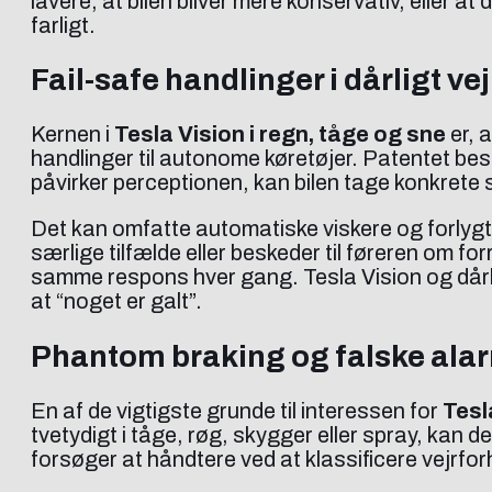
lavere, at bilen bliver mere konservativ, eller a
farligt.
Fail-safe handlinger i dårligt vej
Kernen i
Tesla Vision i regn, tåge og sne
er, 
handlinger til autonome køretøjer. Patentet besk
påvirker perceptionen, kan bilen tage konkrete s
Det kan omfatte automatiske viskere og forlygte
særlige tilfælde eller beskeder til føreren om fo
samme respons hver gang. Tesla Vision og dårlig
at “noget er galt”.
Phantom braking og falske ala
En af de vigtigste grunde til interessen for
Tesl
tvetydigt i tåge, røg, skygger eller spray, kan de
forsøger at håndtere ved at klassificere vejrforh