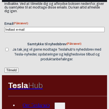
samt lejlighedsvise tilbud og produktanbefalinger direkte i din
indbakke. Ved at tilmelde dig og afkrydse boksen nedenfor, giver
du samtykke til at modtage disse emails. Du kan altid afmelde
dig igen.
(Påkrævet)
Email
(Påkrævet)
Samtykke til nyhedsbrev
Ja tak, jeg vil gerne modtage Teslahub's nyhedsbrev med
Tesla-nyheder, opdateringer og lejlighedsvise tilbud og
produktanbefalinger.
Tesla
Hub
Om Teslahub