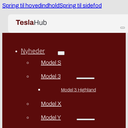
Spring til hovedindhold
Spring til sidefod
Nyheder
Model S
Model 3
Model 3 Highland
Model X
Model Y