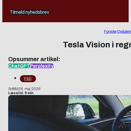
Tilmeld nyhedsbrev
Forside
/
Opdater
Tesla Vision i re
Opsummer artikel:
ChatGPT
Perplexity
FSD
SoftAI
|
26. maj 2026
Læsetid: 9 min