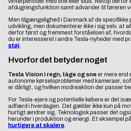
vinterperioder med sne eller slud. Netop derfor
afdugningsfunktion samt advarsler til føreren v
Men tilgængelighed i Danmark af de specifikke 
udvikling, men dokumenterer ikke i sig selv, at a
derfor først og fremmest forståelsen af, hvord
du er interesseret i andre Tesla-nyheder med p
støj
.
Hvorfor det betyder noget
Tesla Vision i regn, tåge og sne
er mere end e
autonome kørselsproblemer med kameraer, softw
er dårligt, og hvilken modreaktion der passer bed
For Tesla-ejere og potentielle købere er det især
adfærd i hverdagen. Det gælder ikke kun på moto
hurtigt ændrer sig. Teknologisk passer det ogs
herunder i produktion og energi. Et eksempel p
hurtigere at skalere
.