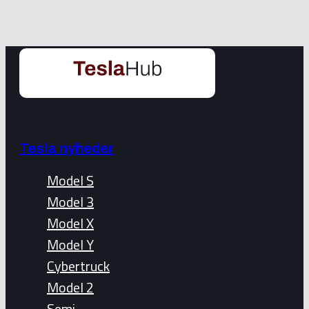
Tesla nyheder
Model S
Model 3
Model X
Model Y
Cybertruck
Model 2
Semi