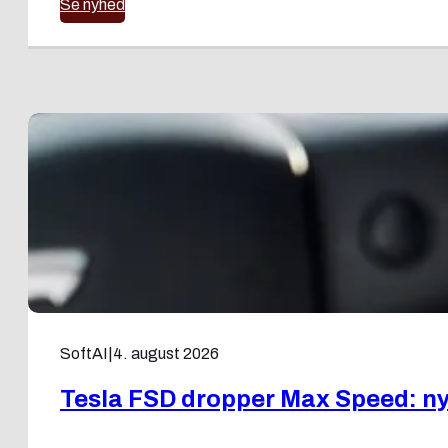
Se nyhed
SoftAI
|
4. august 2026
Tesla FSD dropper Max Speed: ny f