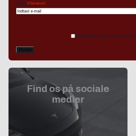
(Påkrævet)
Email
Ja tak, jeg vil gerne modtage 
Find os på sociale
medier