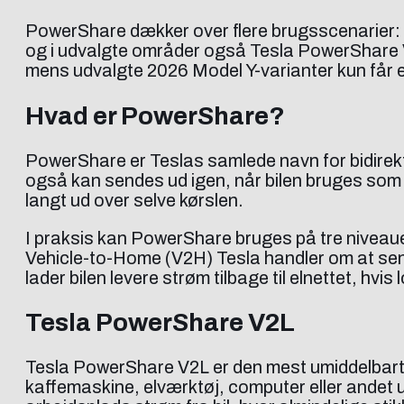
PowerShare dækker over flere brugsscenarier: 
og i udvalgte områder også Tesla PowerShare V2G
mens udvalgte 2026 Model Y-varianter kun får 
Hvad er PowerShare?
PowerShare er Teslas samlede navn for bidirekti
også kan sendes ud igen, når bilen bruges som e
langt ud over selve kørslen.
I praksis kan PowerShare bruges på tre niveauer
Vehicle-to-Home (V2H) Tesla handler om at sende
lader bilen levere strøm tilbage til elnettet, hvis
Tesla PowerShare V2L
Tesla PowerShare V2L er den mest umiddelbart b
kaffemaskine, elværktøj, computer eller andet u