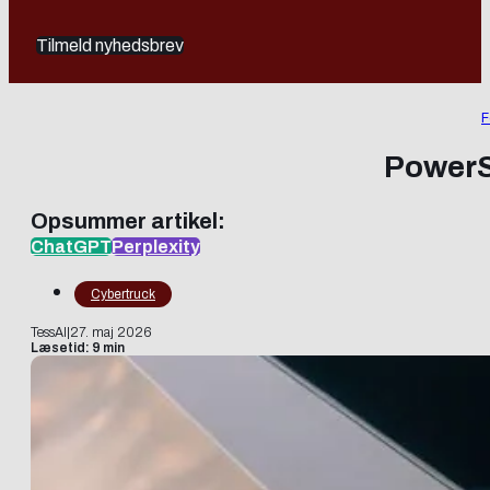
Tilmeld nyhedsbrev
F
PowerSh
Opsummer artikel:
ChatGPT
Perplexity
Cybertruck
TessAI
|
27. maj 2026
Læsetid: 9 min