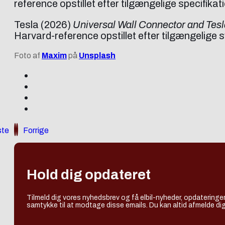
reference opstillet efter tilgængelige specifikat
Tesla (2026)
Universal Wall Connector and Te
Harvard-reference opstillet efter tilgængelige 
Foto af
Maxim
på
Unsplash
te
Forrige
Hold dig opdateret
Tilmeld dig vores nyhedsbrev og få elbil-nyheder, opdateringer
samtykke til at modtage disse emails. Du kan altid afmelde dig