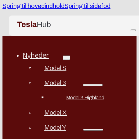
Spring til hovedindhold
Spring til sidefod
Nyheder
Model S
Model 3
Model 3 Highland
Model X
Model Y