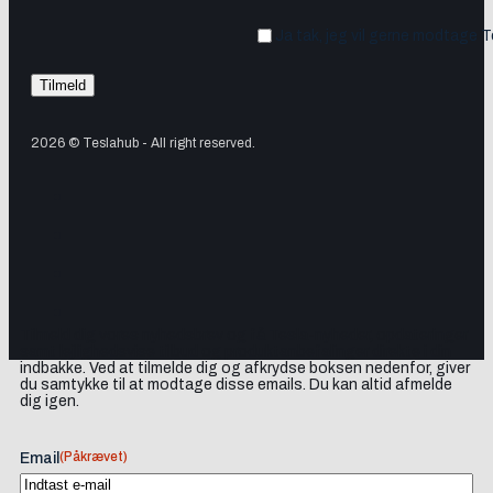
Ja tak, jeg vil gerne modtage 
2026 © Teslahub - All right reserved.
Tilmeld dig vores nyhedsbrev og få Tesla-nyheder, opdateringer
samt lejlighedsvise tilbud og produktanbefalinger direkte i din
indbakke. Ved at tilmelde dig og afkrydse boksen nedenfor, giver
du samtykke til at modtage disse emails. Du kan altid afmelde
dig igen.
(Påkrævet)
Email