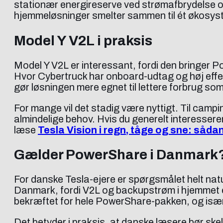
stationær energireserve ved strømafbrydelse o
hjemmeløsninger smelter sammen til ét økosys
Model Y V2L i praksis
Model Y V2L er interessant, fordi den bringer P
Hvor Cybertruck har onboard-udtag og høj effe
gør løsningen mere egnet til lettere forbrug s
For mange vil det stadig være nyttigt. Til campi
almindelige behov. Hvis du generelt interessere
læse
Tesla Vision i regn, tåge og sne: såd
Gælder PowerShare i Danmark
For danske Tesla-ejere er spørgsmålet helt nat
Danmark, fordi V2L og backupstrøm i hjemmet er
bekræftet for hele PowerShare-pakken, og især
Det betyder i praksis, at danske læsere bør ske