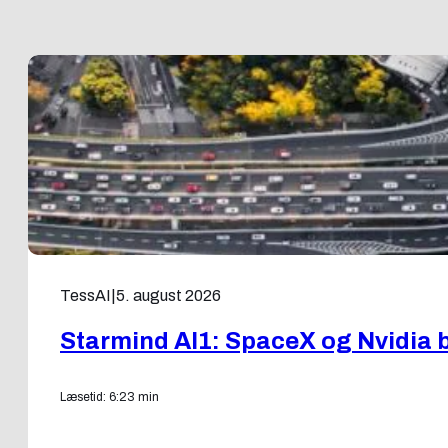
TessAI
|
5. august 2026
Starmind AI1: SpaceX og Nvidia b
Læsetid: 6:23 min