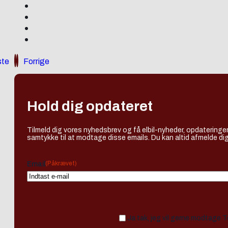
te
Forrige
Hold dig opdateret
Tilmeld dig vores nyhedsbrev og få elbil-nyheder, opdateringer
samtykke til at modtage disse emails. Du kan altid afmelde dig
(Påkrævet)
Email
Ja tak, jeg vil gerne modtage 