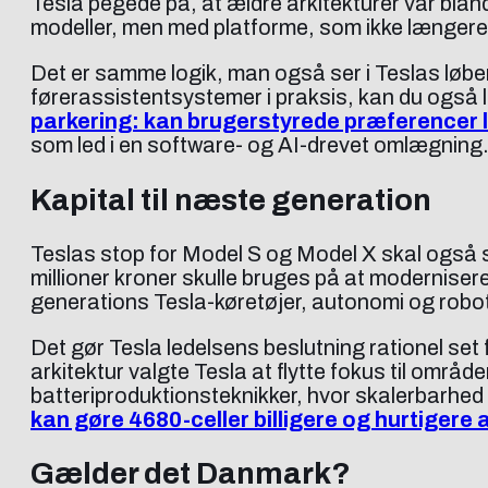
Tesla pegede på, at ældre arkitekturer var blan
modeller, men med platforme, som ikke længere 
Det er samme logik, man også ser i Teslas løbe
førerassistentsystemer i praksis, kan du også
parkering: kan brugerstyrede præferencer l
som led i en software- og AI-drevet omlægning
Kapital til næste generation
Teslas stop for Model S og Model X skal også s
millioner kroner skulle bruges på at modernisere
generations Tesla-køretøjer, autonomi og robot
Det gør Tesla ledelsens beslutning rationel set f
arkitektur valgte Tesla at flytte fokus til områ
batteriproduktionsteknikker, hvor skalerbarhe
kan gøre 4680-celler billigere og hurtigere 
Gælder det Danmark?