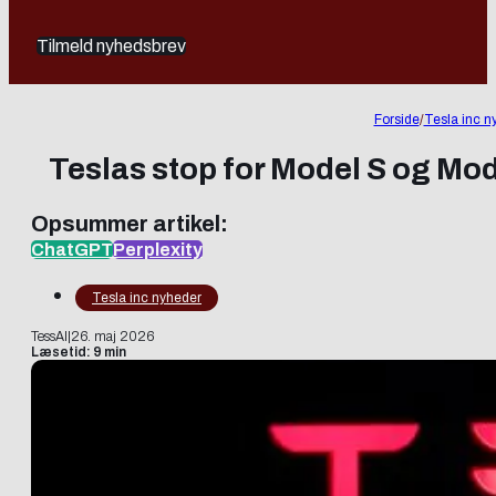
Tilmeld nyhedsbrev
Forside
/
Tesla inc n
Teslas stop for Model S og Mod
Opsummer artikel:
ChatGPT
Perplexity
Tesla inc nyheder
TessAI
|
26. maj 2026
Læsetid: 9 min