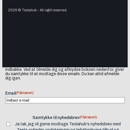
2026 © Teslahub - All right reserved.
Tilmeld dig vores nyhedsbrev og få Tesla-nyheder, opdateringer
samt lejlighedsvise tilbud og produktanbefalinger direkte i din
indbakke. Ved at tilmelde dig og afkrydse boksen nedenfor, giver
du samtykke til at modtage disse emails. Du kan altid afmelde
dig igen.
(Påkrævet)
Email
(Påkrævet)
Samtykke til nyhedsbrev
Ja tak, jeg vil gerne modtage Teslahub's nyhedsbrev med
Tesla-nyheder, opdateringer og lejlighedsvise tilbud og