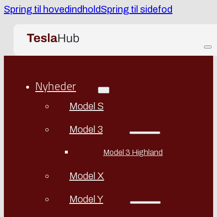
Spring til hovedindhold
Spring til sidefod
Nyheder
Model S
Model 3
Model 3 Highland
Model X
Model Y