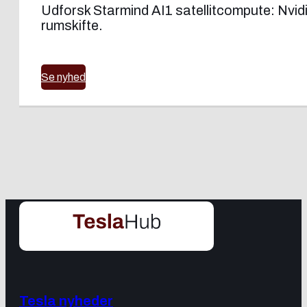
Udforsk Starmind AI1 satellitcompute: Nvidi
rumskifte.
Se nyhed
Tesla nyheder