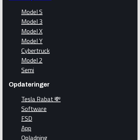
Model S
Model 3
Model X
Model Y
Cybertruck
Model 2
Semi
Opdateringer
Tesla Rabat 💸
Software
FSD
App
Opladning