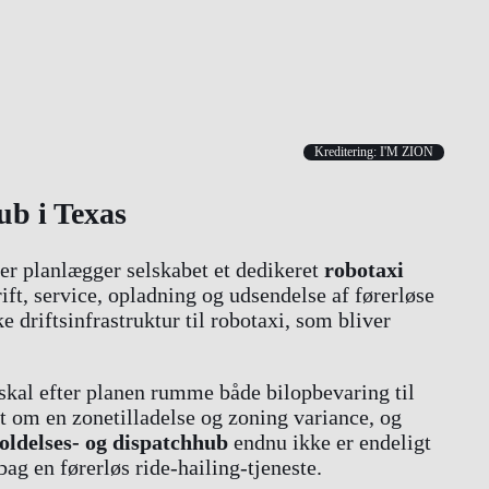
Kreditering: I'M ZION
ub i Texas
ger planlægger selskabet et dedikeret
robotaxi
ift, service, opladning og udsendelse af førerløse
 driftsinfrastruktur til robotaxi, som bliver
skal efter planen rumme både bilopbevaring til
øgt om en zonetilladelse og zoning variance, og
oldelses- og dispatchhub
endnu ikke er endeligt
ag en førerløs ride-hailing-tjeneste.