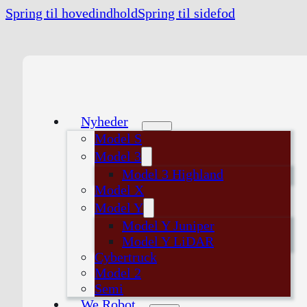
Spring til hovedindhold
Spring til sidefod
Nyheder
Model S
Model 3
Model 3 Highland
Model X
Model Y
Model Y Juniper
Model Y LiDAR
Cybertruck
Model 2
Semi
We Robot