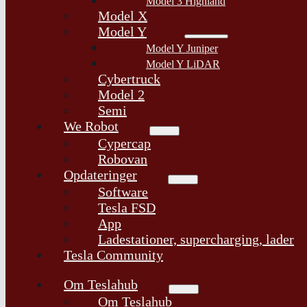
Model 3 Highland
Model X
Model Y
Model Y Juniper
Model Y LiDAR
Cybertruck
Model 2
Semi
We Robot
Cypercap
Robovan
Opdateringer
Software
Tesla FSD
App
Ladestationer, supercharging, lader
Tesla Community
Om Teslahub
Om Teslahub