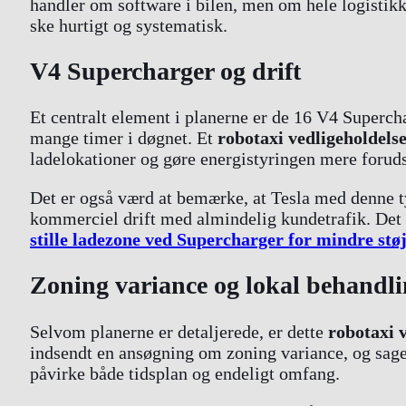
handler om software i bilen, men om hele logistik
ske hurtigt og systematisk.
V4 Supercharger og drift
Et centralt element i planerne er de 16 V4 Superchar
mange timer i døgnet. Et
robotaxi vedligeholdels
ladelokationer og gøre energistyringen mere foruds
Det er også værd at bemærke, at Tesla med denne ty
kommerciel drift med almindelig kundetrafik. Det p
stille ladezone ved Supercharger for mindre stø
Zoning variance og lokal behandl
Selvom planerne er detaljerede, er dette
robotaxi 
indsendt en ansøgning om zoning variance, og sage
påvirke både tidsplan og endeligt omfang.