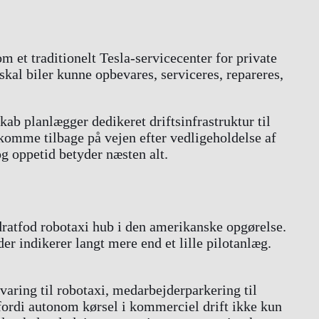
om et traditionelt Tesla-servicecenter for private
skal biler kunne opbevares, serviceres, repareres,
skab planlægger dedikeret driftsinfrastruktur til
n komme tilbage på vejen efter vedligeholdelse af
og oppetid betyder næsten alt.
ratfod robotaxi hub i den amerikanske opgørelse.
er indikerer langt mere end et lille pilotanlæg.
varing til robotaxi, medarbejderparkering til
 fordi autonom kørsel i kommerciel drift ikke kun