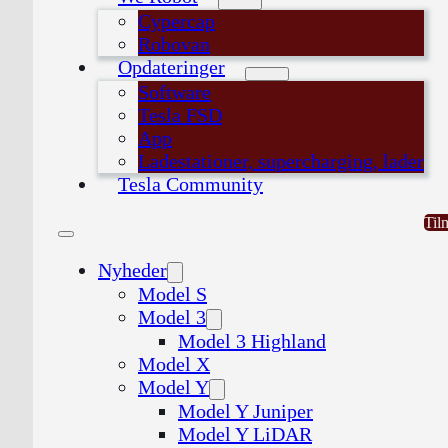
Cypercap
Robovan
Opdateringer
Software
Tesla FSD
App
Ladestationer, supercharging, lader
Tesla Community
Til
Nyheder
Model S
Model 3
Model 3 Highland
Model X
Model Y
Model Y Juniper
Model Y LiDAR