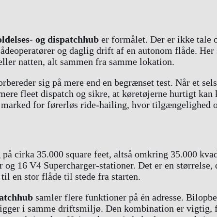
oldelses- og dispatchhub
er formålet. Der er ikke tale 
lådeoperatører og daglig drift af en autonom flåde. Her 
 eller natten, alt sammen fra samme lokation.
 forbereder sig på mere end en begrænset test. Når et sel
imere fleet dispatch og sikre, at køretøjerne hurtigt ka
t marked for førerløs ride-hailing, hvor tilgængelighed 
på cirka 35.000 square feet, altså omkring 35.000 kvad
og 16 V4 Supercharger-stationer. Det er en størrelse, d
l en stor flåde til stede fra starten.
patchhub
samler flere funktioner på én adresse. Bilopbe
 ligger i samme driftsmiljø. Den kombination er vigtig,