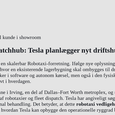
atchhub: Tesla planlægger nyt driftsh
d en skalerbar Robotaxi-forretning. Ifølge nye oplysnin
 hvor en eksisterende lagerbygning skal ombygges til dr
ker i software og autonom kørsel, men også i den fysiske
ivt i hverdagen.
e i Irving, en del af Dallas–Fort Worth metroplex, og 
 af robotaxier og fleet dispatch. Tesla har angiveligt s
al behandling. Det betyder, at dette
robotaxi vedligeh
, hvordan Tesla kan opbygge den operationelle ryggrad b