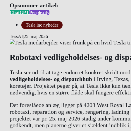
Opsummer artikel:
ChatGPT
Perplexity
Tesla inc nyheder
TessAI
|
25. maj 2026
Robotaxi vedligeholdelses- og disp
Tesla ser ud til at tage endnu et konkret skridt mo
vedligeholdelses- og dispatchhub
i Irving, Texas,
køretøjer. Projektet peger på, at Tesla ikke kun tæn
nødvendig, hvis en større flåde skal fungere effekt
Det foreslåede anlæg ligger på 4203 West Royal Lan
robotaxi, reparation og service, rengøring, ladning
projektet var pr. 25. maj 2026 stadig under kommun
godkendt, men planerne giver et sjældent indblik i