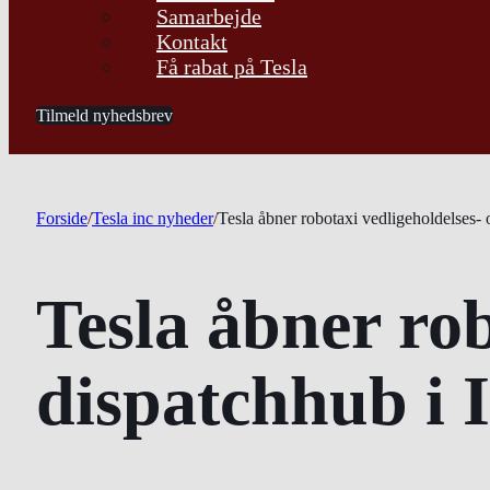
Samarbejde
Kontakt
Få rabat på Tesla
Tilmeld nyhedsbrev
Forside
/
Tesla inc nyheder
/
Tesla åbner robotaxi vedligeholdelses- 
Tesla åbner rob
dispatchhub i I