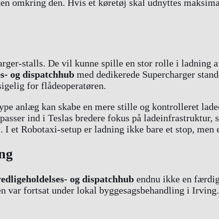
ken omkring den. Hvis et køretøj skal udnyttes maksima
ger-stalls. De vil kunne spille en stor rolle i ladning a
es- og dispatchhub
med dedikerede Supercharger stande
igelig for flådeoperatøren.
pe anlæg kan skabe en mere stille og kontrolleret ladeo
asser ind i Teslas bredere fokus på ladeinfrastruktur, 
j
. I et Robotaxi-setup er ladning ikke bare et stop, men 
ing
vedligeholdelses- og dispatchhub
endnu ikke en færdig 
n var fortsat under lokal byggesagsbehandling i Irving