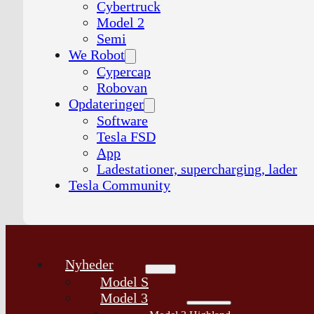
Cybertruck
Model 2
Semi
We Robot
Cypercap
Robovan
Opdateringer
Software
Tesla FSD
App
Ladestationer, supercharging, lader
Tesla Community
Nyheder
Model S
Model 3