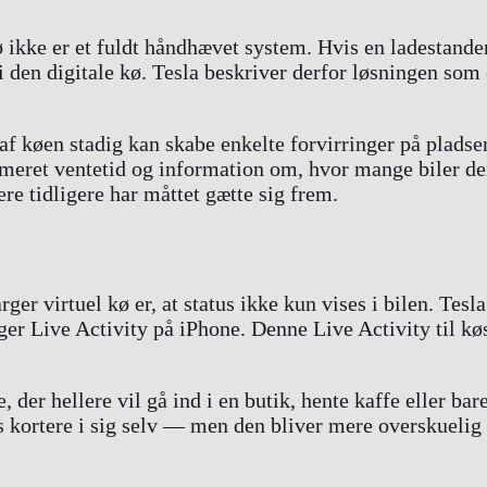
ø ikke er et fuldt håndhævet system. Hvis en ladestander 
 i den digitale kø. Tesla beskriver derfor løsningen som
af køen stadig kan skabe enkelte forvirringer på pladse
eret ventetid og information om, hvor mange biler der e
re tidligere har måttet gætte sig frem.
er virtuel kø er, at status ikke kun vises i bilen. Tesla
r Live Activity på iPhone. Denne Live Activity til køst
, der hellere vil gå ind i en butik, hente kaffe eller b
s kortere i sig selv — men den bliver mere overskuelig