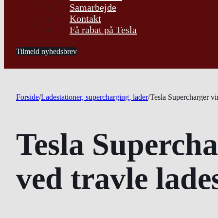
Samarbejde
Kontakt
Få rabat på Tesla
Tilmeld nyhedsbrev
Forside
/
Ladestationer, supercharging, lader
/
Tesla Supercharger vir
Tesla Superchar
ved travle lade