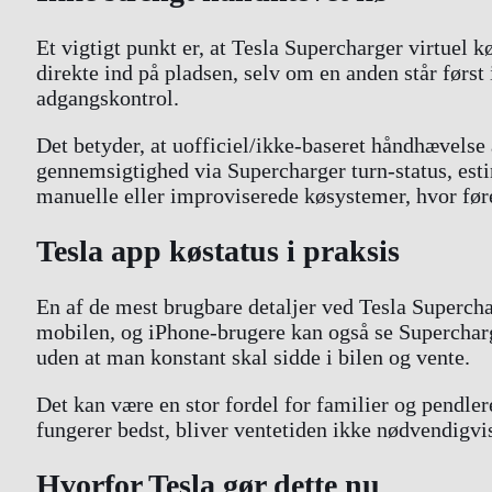
Et vigtigt punkt er, at Tesla Supercharger virtuel k
direkte ind på pladsen, selv om en anden står først
adgangskontrol.
Det betyder, at uofficiel/ikke-baseret håndhævelse 
gennemsigtighed via Supercharger turn-status, estim
manuelle eller improviserede køsystemer, hvor føre
Tesla app køstatus i praksis
En af de mest brugbare detaljer ved Tesla Supercharg
mobilen, og iPhone-brugere kan også se Supercharge
uden at man konstant skal sidde i bilen og vente.
Det kan være en stor fordel for familier og pendlere
fungerer bedst, bliver ventetiden ikke nødvendigvi
Hvorfor Tesla gør dette nu