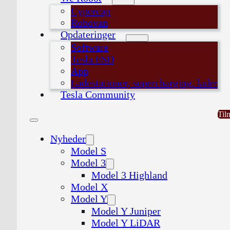
Cypercap
Robovan
Opdateringer
Software
Tesla FSD
App
Ladestationer, supercharging, lader
Tesla Community
Til
Nyheder
Model S
Model 3
Model 3 Highland
Model X
Model Y
Model Y Juniper
Model Y LiDAR