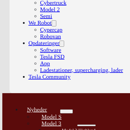
Cybertruck
Model 2
Semi
We Robot
Cypercap
Robovan
Opdateringer
Software
Tesla FSD
App
Ladestationer, supercharging, lader
Tesla Community
Nyheder
Model S
Model 3