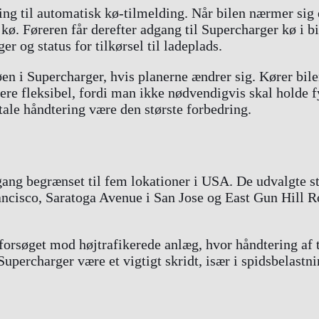
ing til automatisk kø-tilmelding. Når bilen nærmer sig 
 kø. Føreren får derefter adgang til Supercharger kø i 
r og status for tilkørsel til ladeplads.
øen i Supercharger, hvis planerne ændrer sig. Kører bi
ere fleksibel, fordi man ikke nødvendigvis skal holde f
tale håndtering være den største forbedring.
omgang begrænset til fem lokationer i USA. De udvalgte 
cisco, Saratoga Avenue i San Jose og East Gun Hill Ro
t forsøget mod højtrafikerede anlæg, hvor håndtering af
Supercharger være et vigtigt skridt, især i spidsbelastn