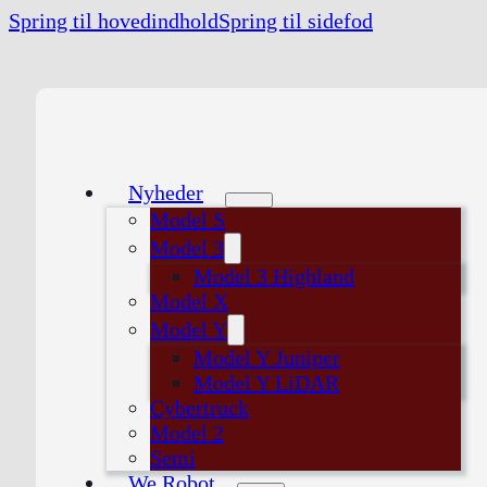
Spring til hovedindhold
Spring til sidefod
Nyheder
Model S
Model 3
Model 3 Highland
Model X
Model Y
Model Y Juniper
Model Y LiDAR
Cybertruck
Model 2
Semi
We Robot