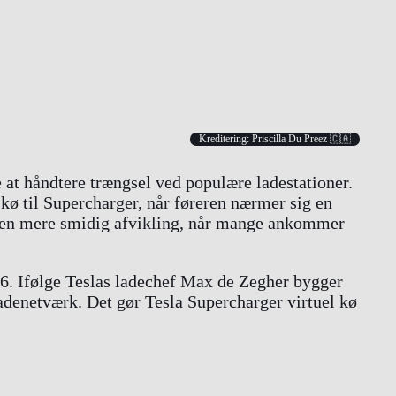
Kreditering: Priscilla Du Preez 🇨🇦
e at håndtere trængsel ved populære ladestationer.
 kø til Supercharger, når føreren nærmer sig en
og en mere smidig afvikling, når mange ankommer
26. Ifølge Teslas ladechef Max de Zegher bygger
adenetværk. Det gør Tesla Supercharger virtuel kø