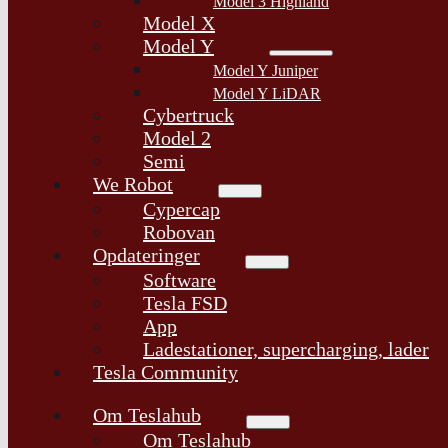
Model 3 Highland
Model X
Model Y
Model Y Juniper
Model Y LiDAR
Cybertruck
Model 2
Semi
We Robot
Cypercap
Robovan
Opdateringer
Software
Tesla FSD
App
Ladestationer, supercharging, lader
Tesla Community
Om Teslahub
Om Teslahub