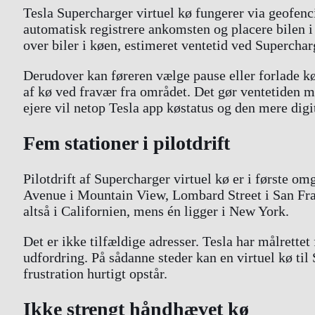
Tesla Supercharger virtuel kø fungerer via geofenc
automatisk registrere ankomsten og placere bilen i
over biler i køen, estimeret ventetid ved Supercharge
Derudover kan føreren vælge pause eller forlade k
af kø ved fravær fra området. Det gør ventetiden m
ejere vil netop Tesla app køstatus og den mere digi
Fem stationer i pilotdrift
Pilotdrift af Supercharger virtuel kø er i første 
Avenue i Mountain View, Lombard Street i San Fran
altså i Californien, mens én ligger i New York.
Det er ikke tilfældige adresser. Tesla har målrette
udfordring. På sådanne steder kan en virtuel kø til 
frustration hurtigt opstår.
Ikke strengt håndhævet kø