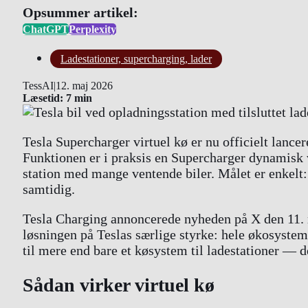
Opsummer artikel:
ChatGPT
Perplexity
Ladestationer, supercharging, lader
TessAI
|
12. maj 2026
Læsetid: 7 min
Tesla Supercharger virtuel kø er nu officielt lance
Funktionen er i praksis en Supercharger dynamisk v
station med mange ventende biler. Målet er enkelt
samtidig.
Tesla Charging annoncerede nyheden på X den 11. m
løsningen på Teslas særlige styrke: hele økosystem
til mere end bare et køsystem til ladestationer — de
Sådan virker virtuel kø