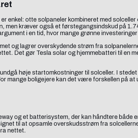
ret
er enkel: otte solpaneler kombineret med solceller
en, men kræver også et førstegangsindskud på 1.
gsargument i en tid, hvor mange grønne investeringer 
mmet og lagrer overskydende strøm fra solpanelern
nettet. Det gør Tesla solar og hjemmebatteri til en 
dgå høje startomkostninger til solceller. I stedet 
For mange boligejere kan det være forskellen på at u
ay og et batterisystem, der kan håndtere både ene
net til at opsamle overskudsstrøm fra solcellerne
ra nettet.