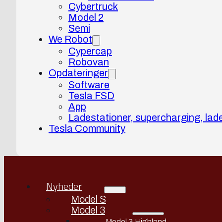
Cybertruck
Model 2
Semi
We Robot
Cypercap
Robovan
Opdateringer
Software
Tesla FSD
App
Ladestationer, supercharging, lad
Tesla Community
Nyheder
Model S
Model 3
Model 3 Highland