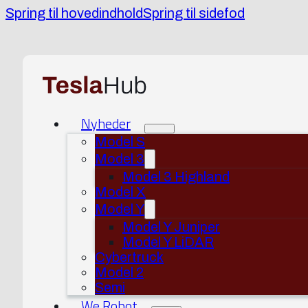
Spring til hovedindhold
Spring til sidefod
Nyheder
Model S
Model 3
Model 3 Highland
Model X
Model Y
Model Y Juniper
Model Y LiDAR
Cybertruck
Model 2
Semi
We Robot