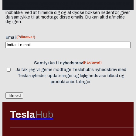
Tilmeld dig vores nyhedsbrev og få Tesla-nyheder, opdateringer
samt lejlighedsvise tilbud og produktanbefalinger direkte i din
indbakke. Ved at tilmelde dig og afkrydse boksen nedenfor, giver
du samtykke til at modtage disse emails. Du kan altid afmelde
dig igen.
(Påkrævet)
Email
(Påkrævet)
Samtykke til nyhedsbrev
Ja tak, jeg vil gerne modtage Teslahub's nyhedsbrev med
Tesla-nyheder, opdateringer og lejlighedsvise tilbud og
produktanbefalinger.
Tesla
Hub