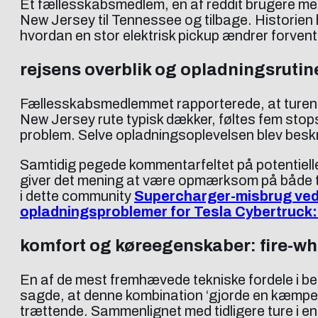
Et fællesskabsmedlem, en af reddit brugere med i
New Jersey til Tennessee og tilbage. Historien 
hvordan en stor elektrisk pickup ændrer forvent
rejsens overblik og opladningsrutin
Fællesskabsmedlemmet rapporterede, at turen k
New Jersey rute typisk dækker, føltes fem stops
problem. Selve opladningsoplevelsen blev beskre
Samtidig pegede kommentarfeltet på potentielle 
giver det mening at være opmærksom på både te
i dette community
Supercharger-misbrug ved
opladningsproblemer for Tesla Cybertruck:
komfort og køreegenskaber: fire-wh
En af de mest fremhævede tekniske fordele i b
sagde, at denne kombination ‘gjorde en kæmpe f
trættende. Sammenlignet med tidligere ture i e