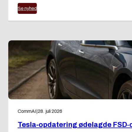
Se nyhed
CommAI
|
28. juli 2026
Tesla-opdatering ødelagde FSD‑