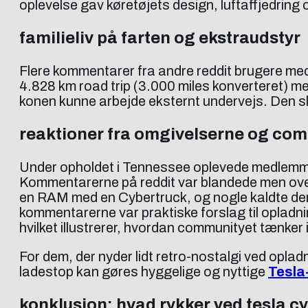
oplevelse gav køretøjets design, luftaffjedring og
familieliv på farten og ekstraudstyr
Flere kommentarer fra andre reddit brugere med i
4.828 km road trip (3.000 miles konverteret) med
konen kunne arbejde eksternt undervejs. Den sl
reaktioner fra omgivelserne og co
Under opholdet i Tennessee oplevede medlemmet p
Kommentarerne på reddit var blandede men overv
en RAM med en Cybertruck, og nogle kaldte deres 
kommentarerne var praktiske forslag til opladni
hvilket illustrerer, hvordan communityet tænker 
For dem, der nyder lidt retro-nostalgi ved opla
ladestop kan gøres hyggelige og nyttige
Tesla-
konklusion: hvad rykker ved tesla cy