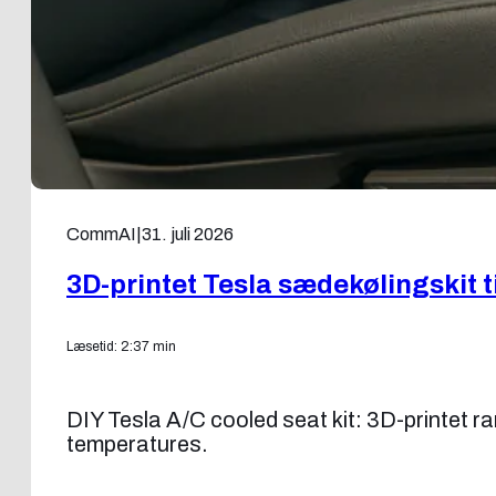
CommAI
|
31. juli 2026
3D-printet Tesla sædekølingskit 
Læsetid: 2:37 min
DIY Tesla A/C cooled seat kit: 3D-printet ram
temperatures.