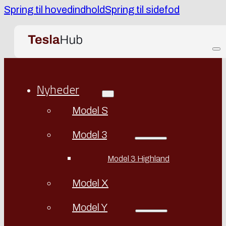
Spring til hovedindhold
Spring til sidefod
Nyheder
Model S
Model 3
Model 3 Highland
Model X
Model Y