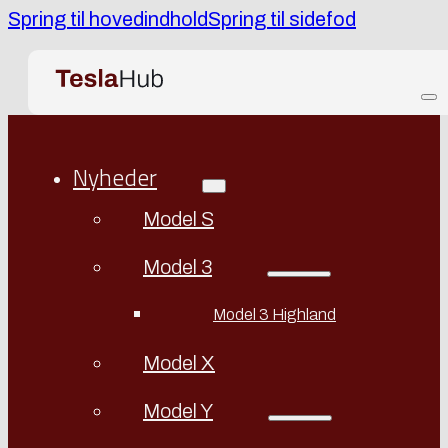
Spring til hovedindhold
Spring til sidefod
Nyheder
Model S
Model 3
Model 3 Highland
Model X
Model Y