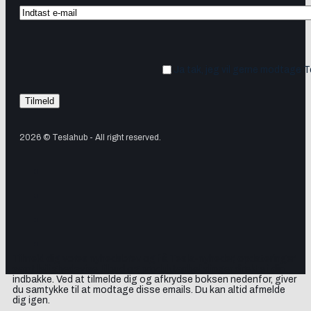
Ja tak, jeg vil gerne modtage 
2026 © Teslahub - All right reserved.
Tilmeld dig vores nyhedsbrev og få Tesla-nyheder, opdateringer
samt lejlighedsvise tilbud og produktanbefalinger direkte i din
indbakke. Ved at tilmelde dig og afkrydse boksen nedenfor, giver
du samtykke til at modtage disse emails. Du kan altid afmelde
dig igen.