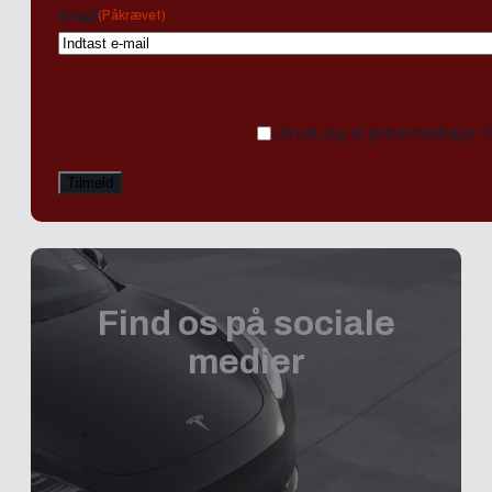
(Påkrævet)
Email
Ja tak, jeg vil gerne modtage 
Find os på sociale
medier