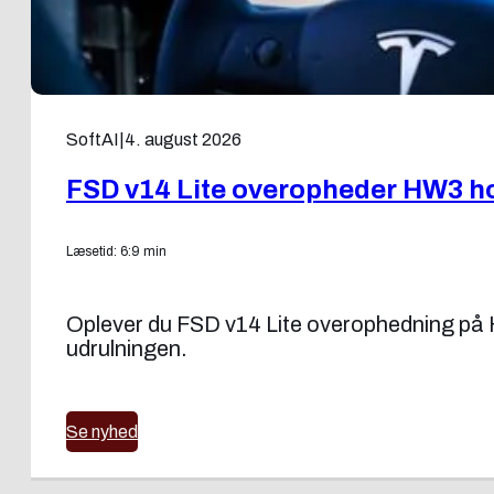
SoftAI
|
4. august 2026
FSD v14 Lite overopheder HW3 ho
Læsetid: 6:9 min
Oplever du FSD v14 Lite overophedning på H
udrulningen.
Se nyhed