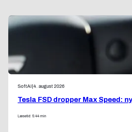
SoftAI
|
4. august 2026
Tesla FSD dropper Max Speed: ny f
Læsetid: 5:44 min