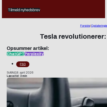
Tilmeld nyhedsbrev
Forside
/
Opdateringe
Tesla revolutionerer:
Opsummer artikel:
ChatGPT
Perplexity
FSD
SoftAI
|
18. april 2026
Læsetid: 3 min