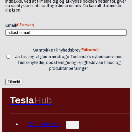
indbakke. Ved at tilmelde dig og afkrydse boksen nedenfor, giver
du samtykke til at modtage disse emails. Du kan altid afmelde
dig igen.
(Påkrævet)
Email
(Påkrævet)
Samtykke til nyhedsbrev
Ja tak, jeg vil gerne modtage Teslahub's nyhedsbrev med
Tesla-nyheder, opdateringer og lejlighedsvise tilbud og
produktanbefalinger.
Tesla
Hub
Om Teslahub