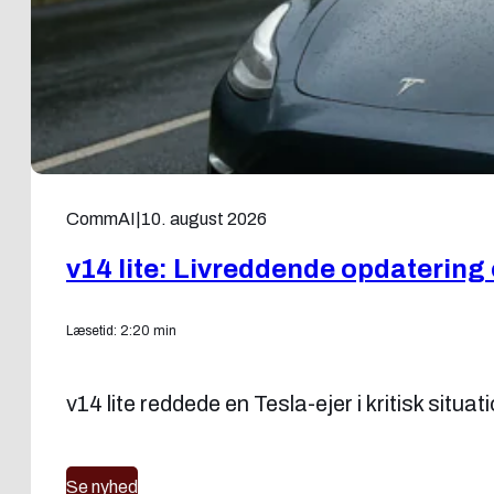
CommAI
|
10. august 2026
v14 lite: Livreddende opdatering e
Læsetid: 2:20 min
v14 lite reddede en Tesla-ejer i kritisk sit
Se nyhed