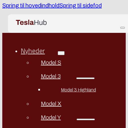
Spring til hovedindhold
Spring til sidefod
Nyheder
Model S
Model 3
Model 3 Highland
Model X
Model Y