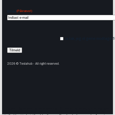
(Påkrævet)
Email
Ja tak, jeg vil gerne modtage 
2026 © Teslahub - All right reserved.
Tilmeld dig vores nyhedsbrev og få Tesla-nyheder, opdateringer
samt lejlighedsvise tilbud og produktanbefalinger direkte i din