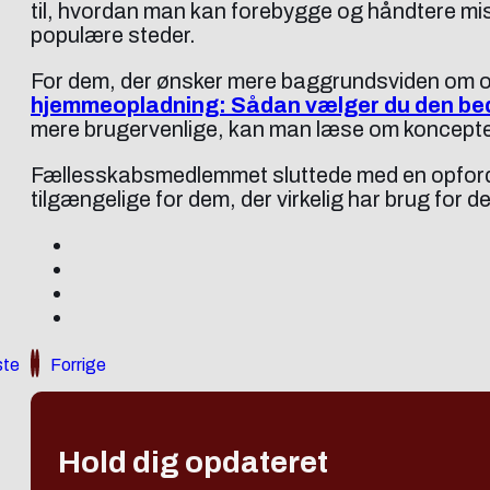
til, hvordan man kan forebygge og håndtere mi
populære steder.
For dem, der ønsker mere baggrundsviden om op
hjemmeopladning: Sådan vælger du den bedst
mere brugervenlige, kan man læse om koncepte
Fællesskabsmedlemmet sluttede med en opfordr
tilgængelige for dem, der virkelig har brug for d
te
Forrige
Hold dig opdateret