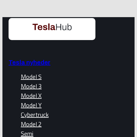
Tesla nyheder
Model S
Model 3
Model X
Model Y
Cybertruck
Model 2
Semi