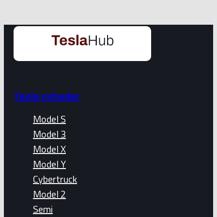
Tesla nyheder
Model S
Model 3
Model X
Model Y
Cybertruck
Model 2
Semi