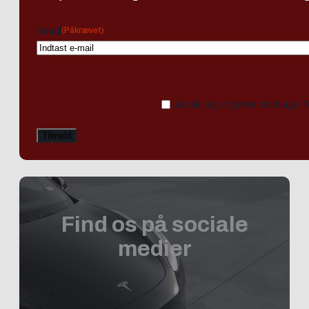
(Påkrævet)
Email
Ja tak, jeg vil gerne modtage 
Find os på sociale
medier