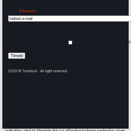
(Påkrævet)
Email
Ja tak, jeg vil gerne modtage 
2026 © Teslahub - All right reserved.
Tilmeld dig vores nyhedsbrev og få Tesla-nyheder, opdateringer
samt lejlighedsvise tilbud og produktanbefalinger direkte i din
indbakke. Ved at tilmelde dig og afkrydse boksen nedenfor, giver