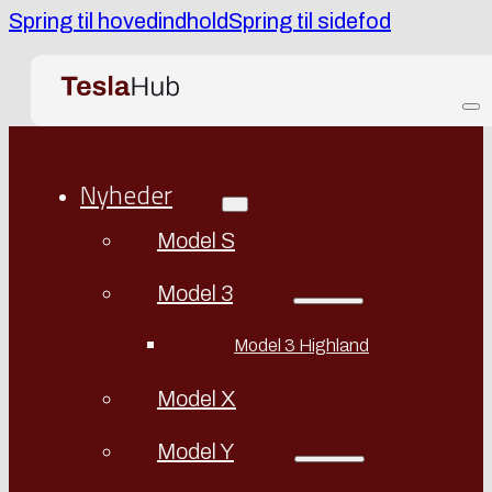
Spring til hovedindhold
Spring til sidefod
Nyheder
Model S
Model 3
Model 3 Highland
Model X
Model Y