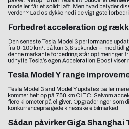
pakke. Netop nu har Tesla introduceret bemærk
modeller får et solidt løft. Men hvad betyder d
verden? Lad os dykke ned i de vigtigste forbedr
Forbedret acceleration og rækk
Den seneste Tesla Model 3 performance update 
fra 0-100 km/t på kun 3,8 sekunder – imod tidli
denne markante forbedring står optimeringer f
udnytte Tesla’s egen Acceleration Boost viser m
Tesla Model Y range improveme
Tesla Model 3 and Model Y updates tæller mere
kommer helt op på 750 km CLTC. Selvom accelerat
flere kilometer på el giver. Opgraderinger som 
konkurrenceprægede kinesiske elbilmarked.
Sådan påvirker Giga Shanghai 