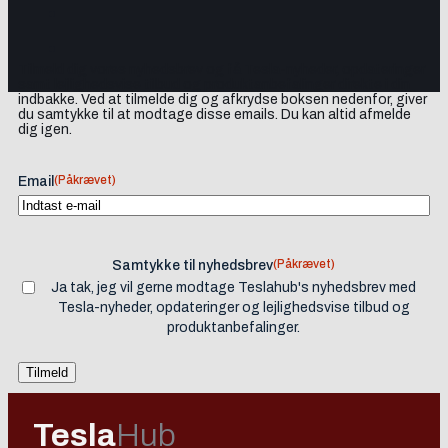
Tilmeld dig vores nyhedsbrev og få Tesla-nyheder, opdateringer
samt lejlighedsvise tilbud og produktanbefalinger direkte i din
indbakke. Ved at tilmelde dig og afkrydse boksen nedenfor, giver
du samtykke til at modtage disse emails. Du kan altid afmelde
dig igen.
(Påkrævet)
Email
(Påkrævet)
Samtykke til nyhedsbrev
Ja tak, jeg vil gerne modtage Teslahub's nyhedsbrev med
Tesla-nyheder, opdateringer og lejlighedsvise tilbud og
produktanbefalinger.
Tesla
Hub