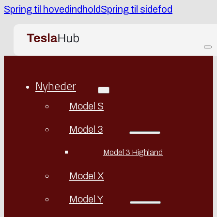
Spring til hovedindhold
Spring til sidefod
Nyheder
Model S
Model 3
Model 3 Highland
Model X
Model Y