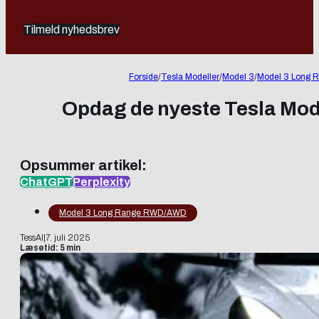
Tilmeld nyhedsbrev
Forside
/
Tesla Modeller
/
Model 3
/
Model 3 Long
Opdag de nyeste Tesla Mode
Opsummer artikel:
ChatGPT
Perplexity
Model 3 Long Range RWD/AWD
TessAI
|
7. juli 2025
Læsetid: 5 min