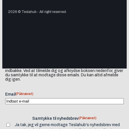
2026 © Teslahub - All right reserved.
Tilmeld dig vores nyhedsbrev og få Tesla-nyheder, opdateringer
samt lejlighedsvise tilbud og produktanbefalinger direkte i din
indbakke. Ved at tilmelde dig og afkrydse boksen nedenfor, giver
du samtykke til at modtage disse emails. Du kan altid afmelde
dig igen.
(Påkrævet)
Email
(Påkrævet)
Samtykke til nyhedsbrev
Ja tak, jeg vil gerne modtage Teslahub's nyhedsbrev med