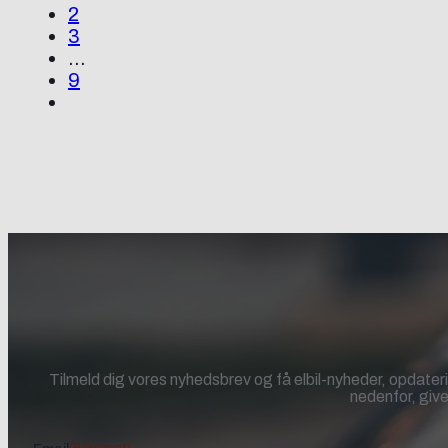
2
3
…
9
Tilmeld dig vores nyhedsbrev og få elbil-nyheder, opdateri
nedenfor, give
(Påkrævet)