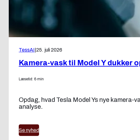
TessAI
|
25. juli 2026
Kamera-vask til Model Y dukker o
Læsetid: 6 min
Opdag, hvad Tesla Model Ys nye kamera-vas
analyse.
Se nyhed