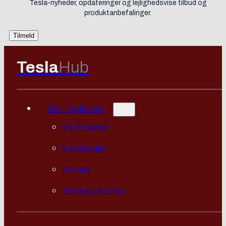
Tesla-nyheder, opdateringer og lejlighedsvise tilbud og
produktanbefalinger.
Tesla
Hub
Om Teslahub
Om Teslahub
Samarbejde
Kontakt
Få rabat på Tesla