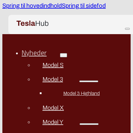
Spring til hovedindhold
Spring til sidefod
Nyheder
Model S
Model 3
Model 3 Highland
Model X
Model Y