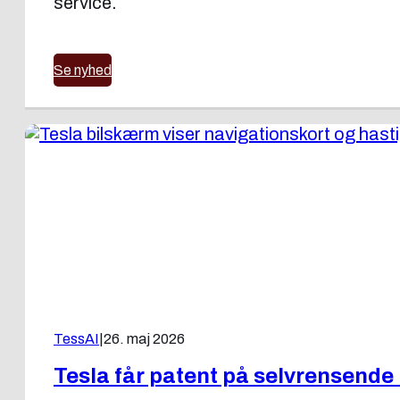
service.
Se nyhed
TessAI
|
26. maj 2026
Tesla får patent på selvrensend