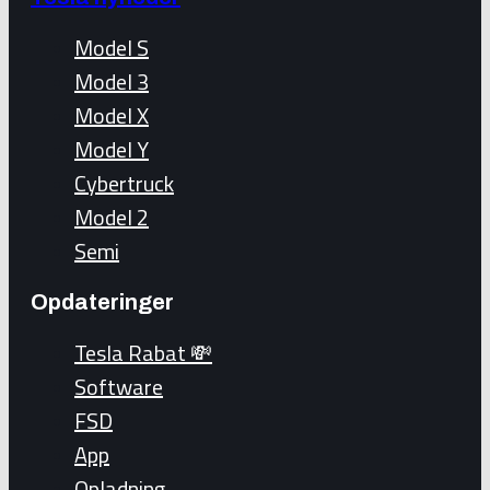
Model S
Model 3
Model X
Model Y
Cybertruck
Model 2
Semi
Opdateringer
Tesla Rabat 💸
Software
FSD
App
Opladning