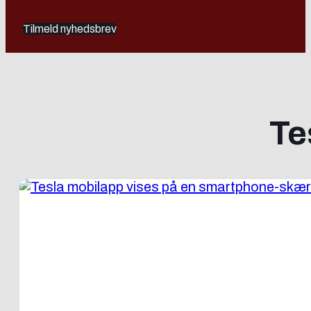
Tilmeld nyhedsbrev
Te