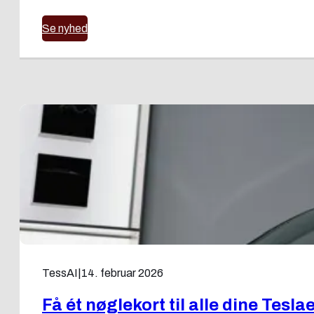
Se nyhed
TessAI
|
14. februar 2026
Få ét nøglekort til alle dine Tesla