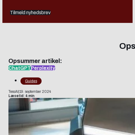
Tilmeld nyhedsbrev
Ops
Opsummer artikel:
ChatGPT
Perplexity
Guides
TessAI
|
19. september 2024
Læsetid: 4 min