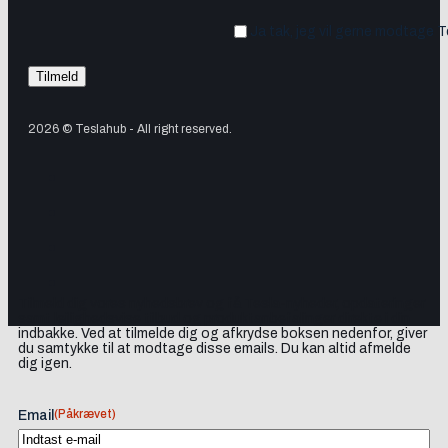
Ja tak, jeg vil gerne modtage 
2026 © Teslahub - All right reserved.
Tilmeld dig vores nyhedsbrev og få Tesla-nyheder, opdateringer
samt lejlighedsvise tilbud og produktanbefalinger direkte i din
indbakke. Ved at tilmelde dig og afkrydse boksen nedenfor, giver
du samtykke til at modtage disse emails. Du kan altid afmelde
dig igen.
(Påkrævet)
Email