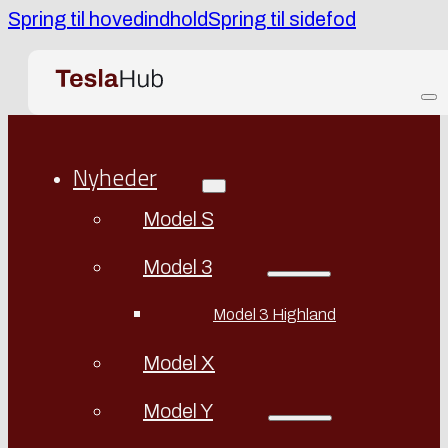
Spring til hovedindhold
Spring til sidefod
Nyheder
Model S
Model 3
Model 3 Highland
Model X
Model Y