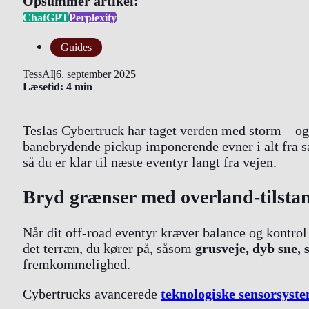
Opsummer artikel:
ChatGPT
Perplexity
Guides
TessAI
|
6. september 2025
Læsetid: 4 min
Teslas Cybertruck har taget verden med storm – og
banebrydende pickup imponerende evner i alt fra sa
så du er klar til næste eventyr langt fra vejen.
Bryd grænser med overland-tilsta
Når dit off-road eventyr kræver balance og kontrol
det terræn, du kører på, såsom
grusveje, dyb sne, 
fremkommelighed.
Cybertrucks avancerede
teknologiske sensorsyst