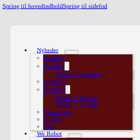
Spring til hovedindhold
Spring til sidefod
Nyheder
Model S
Model 3
Model 3 Highland
Model X
Model Y
Model Y Juniper
Model Y LiDAR
Cybertruck
Model 2
Semi
We Robot