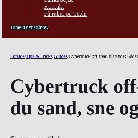
Kontakt
Få rabat på Tesla
Tilmeld nyhedsbrev
Forside
/
Tips & Tricks
/
Guides
/
Cybertruck off-road tilstande: Sådan
Cybertruck off
du sand, sne og