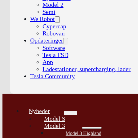
Model 2
Semi
We Robot
Cypercap
Robovan
Opdateringer
Software
Tesla FSD
App
Ladestationer, supercharging, lader
Tesla Community
Nyheder
Model S
Model 3
Model 3 Highland