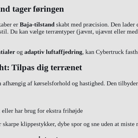
and tager føringen
skaber er
Baja-tilstand
skabt med præcision. Den lader d
estil. Du kan vælge terræntyper (jævnt, ujævnt eller me
tialer
og
adaptiv luftaffjedring
, kan Cybertruck fasth
ht: Tilpas dig terrænet
 afhængig af kørselsforhold og hastighed. Den tilbyder 
eller har brug for ekstra frihøjde
over skarpe klippestykker, dybe spor og sne uden at mis