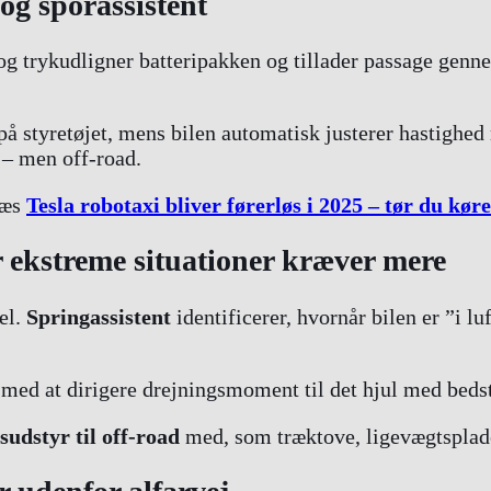
g sporassistent
og trykudligner batteripakken og tillader passage genn
på styretøjet, mens bilen automatisk justerer hastighed 
 – men off-road.
læs
Tesla robotaxi bliver førerløs i 2025 – tør du kø
 ekstreme situationer kræver mere
sel.
Springassistent
identificerer, hvornår bilen er ”i lu
med at dirigere drejningsmoment til det hjul med bedst 
sudstyr til off-road
med, som træktove, ligevægtsplade