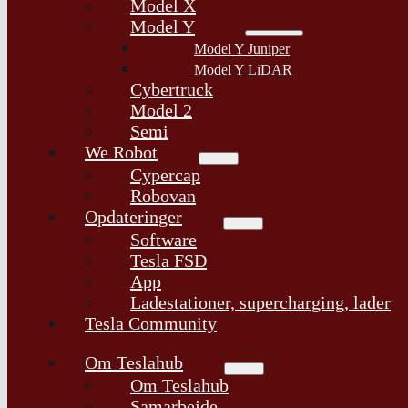
Model X
Model Y
Model Y Juniper
Model Y LiDAR
Cybertruck
Model 2
Semi
We Robot
Cypercap
Robovan
Opdateringer
Software
Tesla FSD
App
Ladestationer, supercharging, lader
Tesla Community
Om Teslahub
Om Teslahub
Samarbejde