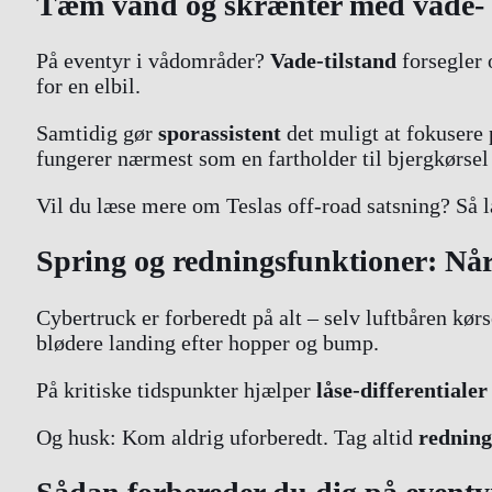
Tæm vand og skrænter med vade- o
På eventyr i vådområder?
Vade-tilstand
forsegler 
for en elbil.
Samtidig gør
sporassistent
det muligt at fokusere 
fungerer nærmest som en fartholder til bjergkørsel
Vil du læse mere om Teslas off-road satsning? Så 
Spring og redningsfunktioner: Når
Cybertruck er forberedt på alt – selv luftbåren kør
blødere landing efter hopper og bump.
På kritiske tidspunkter hjælper
låse-differentialer
Og husk: Kom aldrig uforberedt. Tag altid
redning