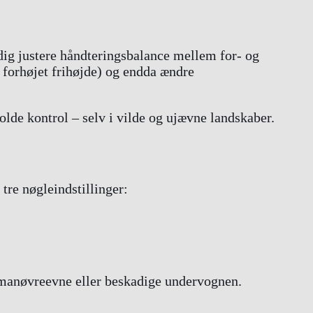
ig justere håndteringsbalance mellem for- og
d forhøjet frihøjde) og endda ændre
olde kontrol – selv i vilde og ujævne landskaber.
tre nøgleindstillinger:
te manøvreevne eller beskadige undervognen.