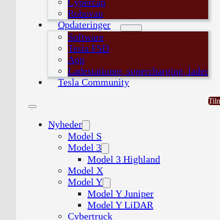
Cypercap
Robovan
Opdateringer
Software
Tesla FSD
App
Ladestationer, supercharging, lader
Tesla Community
Til
Nyheder
Model S
Model 3
Model 3 Highland
Model X
Model Y
Model Y Juniper
Model Y LiDAR
Cybertruck