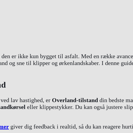
 den er ikke kun bygget til asfalt. Med en række avanc
nd og sne til klipper og ørkenlandskaber. I denne guid
nd
 ved lav hastighed, er
Overland-tilstand
din bedste mak
sandkørsel
eller klippestykker. Du kan også justere sli
emer
giver dig feedback i realtid, så du kan reagere hurt