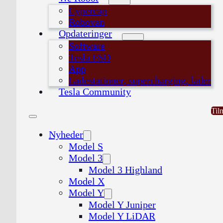
Cypercap
Robovan
Opdateringer
Software
Tesla FSD
App
Ladestationer, supercharging, lader
Tesla Community
Til
Nyheder
Model S
Model 3
Model 3 Highland
Model X
Model Y
Model Y Juniper
Model Y LiDAR