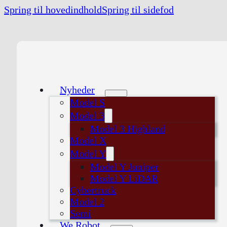
Spring til hovedindhold
Spring til sidefod
Nyheder
Model S
Model 3
Model 3 Highland
Model X
Model Y
Model Y Juniper
Model Y LiDAR
Cybertruck
Model 2
Semi
We Robot