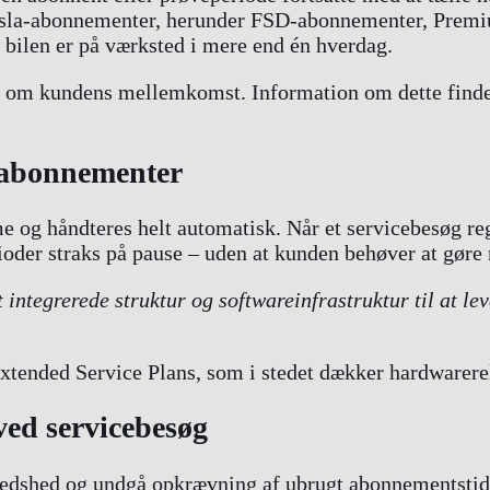
Tesla-abonnementer, herunder FSD-abonnementer, Premi
r bilen er på værksted i mere end én hverdag.
av om kundens mellemkomst. Information om dette findes
 abonnementer
e og håndteres helt automatisk. Når et servicebesøg reg
oder straks på pause – uden at kunden behøver at gøre 
 integrerede struktur og softwareinfrastruktur til at leve
tended Service Plans, som i stedet dækker hardwarerela
ved servicebesøg
dshed og undgå opkrævning af ubrugt abonnementstid. I 