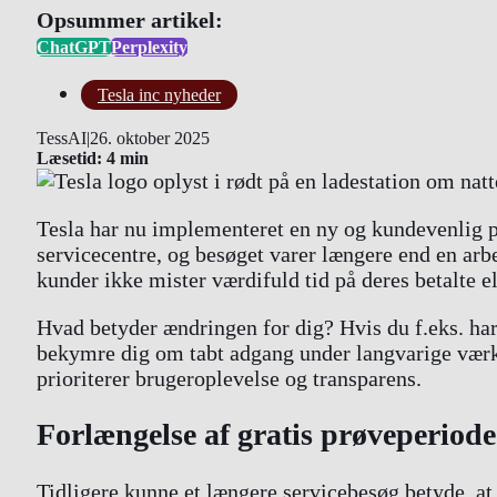
Opsummer artikel:
ChatGPT
Perplexity
Tesla inc nyheder
TessAI
|
26. oktober 2025
Læsetid: 4 min
Tesla har nu implementeret en ny og kundevenlig pol
servicecentre, og besøget varer længere end en arb
kunder ikke mister værdifuld tid på deres betalte el
Hvad betyder ændringen for dig? Hvis du f.eks. ha
bekymre dig om tabt adgang under langvarige værk
prioriterer brugeroplevelse og transparens.
Forlængelse af gratis prøveperio
Tidligere kunne et længere servicebesøg betyde, at