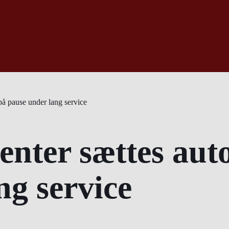
å pause under lang service
nter sættes aut
ng service