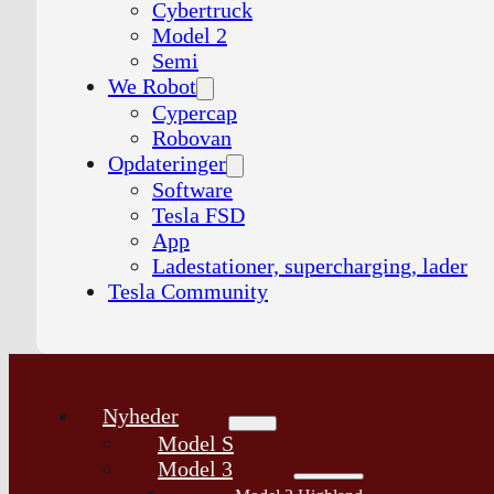
Cybertruck
Model 2
Semi
We Robot
Cypercap
Robovan
Opdateringer
Software
Tesla FSD
App
Ladestationer, supercharging, lader
Tesla Community
Nyheder
Model S
Model 3