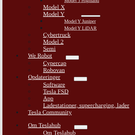
Model 3 Highland
Model X
Model Y
Model Y Juniper
Model Y LiDAR
Cybertruck
Model 2
Semi
We Robot
Cypercap
Robovan
Opdateringer
Software
Tesla FSD
App
Ladestationer, supercharging, lader
Tesla Community
Om Teslahub
Om Teslahub