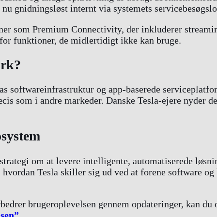
t nu gnidningsløst internt via systemets servicebesøgslo
oner som Premium Connectivity, der inkluderer streaming
or funktioner, de midlertidigt ikke kan bruge.
ark?
as softwareinfrastruktur og app-baserede serviceplatfo
æcis som i andre markeder. Danske Tesla-ejere nyder d
osystem
rategi om at levere intelligente, automatiserede løsnin
 hvordan Tesla skiller sig ud ved at forene software og
orbedrer brugeroplevelsen gennem opdateringer, kan du 
lsen”
.