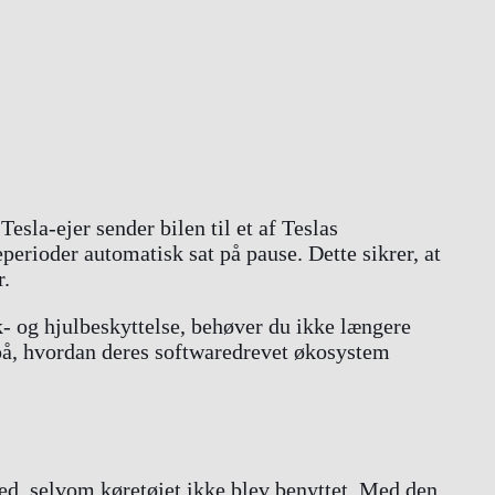
sla-ejer sender bilen til et af Teslas
perioder automatisk sat på pause. Dette sikrer, at
r.
- og hjulbeskyttelse, behøver du ikke længere
på, hvordan deres softwaredrevet økosystem
ned, selvom køretøjet ikke blev benyttet. Med den