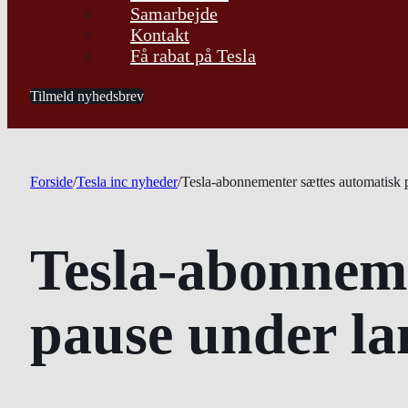
Samarbejde
Kontakt
Få rabat på Tesla
Tilmeld nyhedsbrev
Forside
/
Tesla inc nyheder
/
Tesla-abonnementer sættes automatisk p
Tesla-abonneme
pause under la