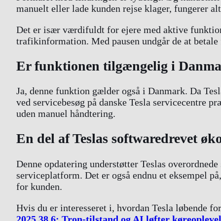
manuelt eller lade kunden rejse klager, fungerer al
Det er især værdifuldt for ejere med aktive funkti
trafikinformation. Med pausen undgår de at betale f
Er funktionen tilgængelig i Danm
Ja, denne funktion gælder også i Danmark. Da Tesl
ved servicebesøg på danske Tesla servicecentre pr
uden manuel håndtering.
En del af Teslas softwaredrevet øk
Denne opdatering understøtter Teslas overordnede st
serviceplatform. Det er også endnu et eksempel på,
for kunden.
Hvis du er interesseret i, hvordan Tesla løbende f
2025.38.6: Tron-tilstand og AI løfter køreopleve