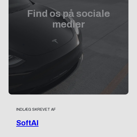
Find os på sociale
medier
INDLÆG SKREVET AF
SoftAI