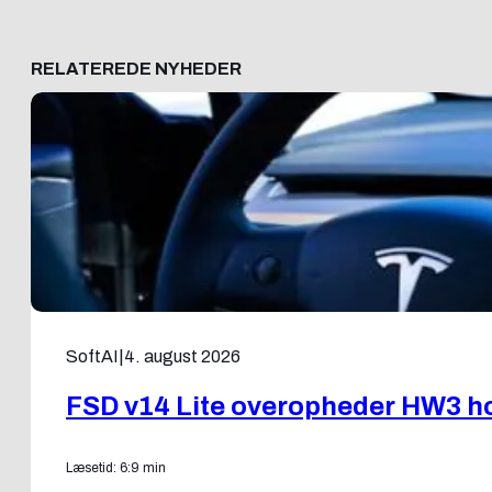
RELATEREDE NYHEDER
SoftAI
|
4. august 2026
FSD v14 Lite overopheder HW3 ho
Læsetid: 6:9 min