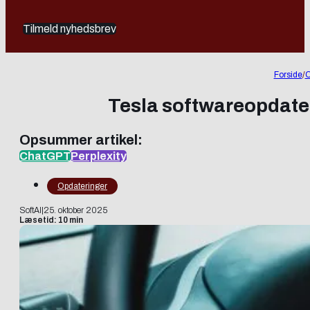
Tilmeld nyhedsbrev
Forside
/
O
Tesla softwareopdater
Opsummer artikel:
ChatGPT
Perplexity
Opdateringer
SoftAI
|
25. oktober 2025
Læsetid: 10 min