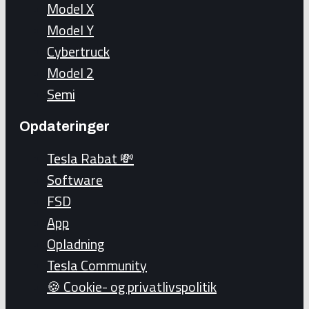
Model X
Model Y
Cybertruck
Model 2
Semi
Opdateringer
Tesla Rabat 💸
Software
FSD
App
Opladning
Tesla Community
🍪 Cookie- og privatlivspolitik