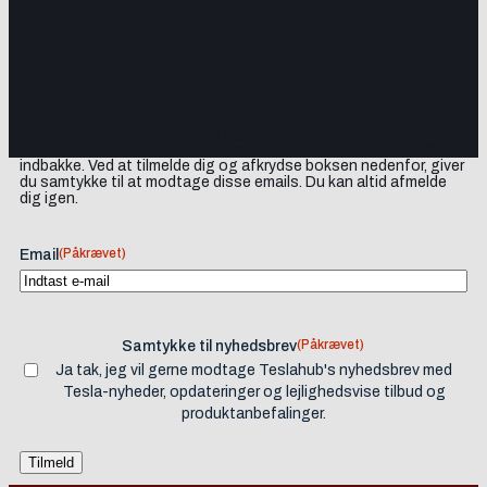
Tilmeld dig vores nyhedsbrev og få Tesla-nyheder, opdateringer
samt lejlighedsvise tilbud og produktanbefalinger direkte i din
indbakke. Ved at tilmelde dig og afkrydse boksen nedenfor, giver
du samtykke til at modtage disse emails. Du kan altid afmelde
dig igen.
(Påkrævet)
Email
(Påkrævet)
Samtykke til nyhedsbrev
Ja tak, jeg vil gerne modtage Teslahub's nyhedsbrev med
Tesla-nyheder, opdateringer og lejlighedsvise tilbud og
produktanbefalinger.