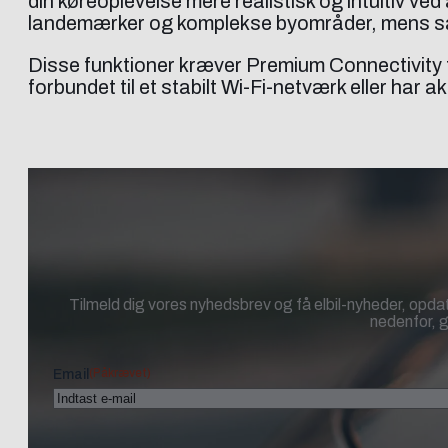
din køreoplevelse mere realistisk og intuitiv ve
landemærker og komplekse byområder, mens satell
Disse funktioner kræver Premium Connectivity fo
forbundet til et stabilt Wi-Fi-netværk eller har 
Tilmeld dig vores nyhedsbrev og få elbil-nyheder, opdat
nedenfor, g
(Påkrævet)
Email