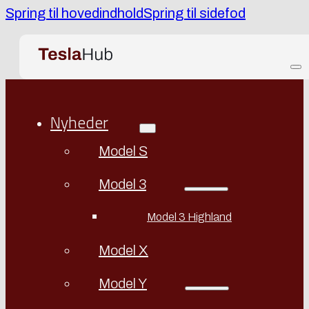
Spring til hovedindhold
Spring til sidefod
Nyheder
Model S
Model 3
Model 3 Highland
Model X
Model Y