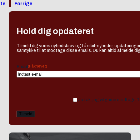
te
Forrige
Hold dig opdateret
Tilmeld dig vores nyhedsbrev og få elbil-nyheder, opdateringer
samtykke til at modtage disse emails. Du kan altid afmelde dig
(Påkrævet)
Email
Ja tak, jeg vil gerne modtage 