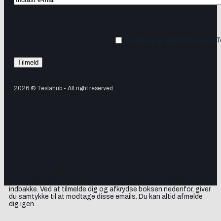
Ja tak, jeg vil gerne modtage 
2026 © Teslahub - All right reserved.
Tilmeld dig vores nyhedsbrev og få Tesla-nyheder, opdateringer
samt lejlighedsvise tilbud og produktanbefalinger direkte i din
indbakke. Ved at tilmelde dig og afkrydse boksen nedenfor, giver
du samtykke til at modtage disse emails. Du kan altid afmelde
dig igen.