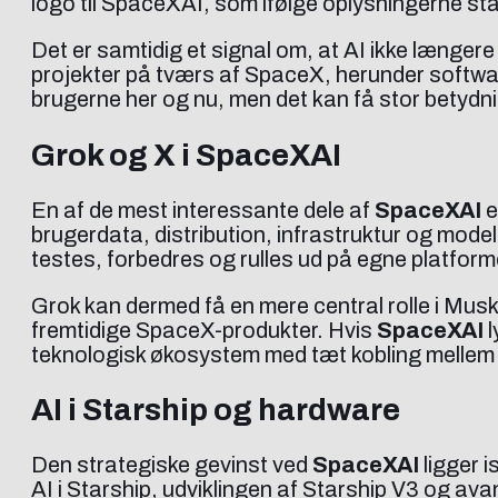
logo til SpaceXAI, som ifølge oplysningerne stad
Det er samtidig et signal om, at AI ikke længe
projekter på tværs af SpaceX, herunder softwar
brugerne her og nu, men det kan få stor betyd
Grok og X i SpaceXAI
En af de mest interessante dele af
SpaceXAI
e
brugerdata, distribution, infrastruktur og modelu
testes, forbedres og rulles ud på egne platfo
Grok kan dermed få en mere central rolle i Mu
fremtidige SpaceX-produkter. Hvis
SpaceXAI
l
teknologisk økosystem med tæt kobling mellem
AI i Starship og hardware
Den strategiske gevinst ved
SpaceXAI
ligger i
AI i Starship, udviklingen af Starship V3 og av