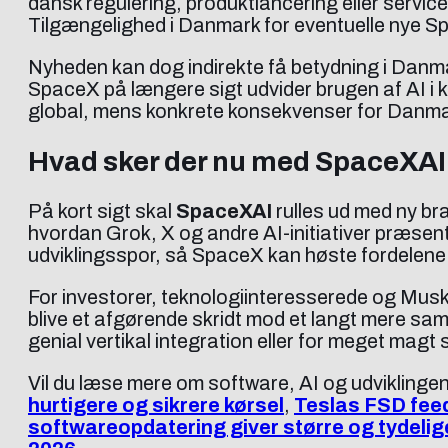
dansk regulering, produktlancering eller servic
Tilgængelighed i Danmark for eventuelle nye Sp
Nyheden kan dog indirekte få betydning i Danmar
SpaceX på længere sigt udvider brugen af AI i k
global, mens konkrete konsekvenser for Danmar
Hvad sker der nu med SpaceXA
På kort sigt skal
SpaceXAI
rulles ud med ny br
hvordan Grok, X og andre AI-initiativer præsen
udviklingsspor, så SpaceX kan høste fordelene 
For investorer, teknologiinteresserede og Musk
blive et afgørende skridt mod et langt mere sam
genial vertikal integration eller for meget magt 
Vil du læse mere om software, AI og udviklinge
hurtigere og sikrere kørsel
,
Teslas FSD fee
softwareopdatering giver større og tydeli