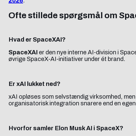
2026
.
Ofte stillede spørgsmål om Sp
Hvad er SpaceXAI?
SpaceXAI
er den nye interne AI-division i Spa
øvrige SpaceX-AI-initiativer under ét brand.
Er xAI lukket ned?
xAI opløses som selvstændig virksomhed, men 
organisatorisk integration snarere end en egent
Hvorfor samler Elon Musk AI i SpaceX?