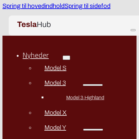
Spring til hovedindhold
Spring til sidefod
Nyheder
Model S
Model 3
Model 3 Highland
Model X
Model Y