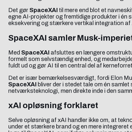
Det gør
SpaceXAI
til mere end blot et navnesk
egne AI-projekter og fremtidige produkter i én s
eksekvering og stærkere vertikal integration af 
SpaceXAI samler Musk-imperie
Med
SpaceXAI
afsluttes en længere omstruktur
formelt som selvstændig enhed, og medarbejder
fuldt ud og gør AI til en central del af kerneforr
Det er især bemærkelsesværdigt, fordi Elon Musk
SpaceXAI
bliver der i stedet tale om én samlet 
netværksteknologi, men direkte inde i den sam
xAI opløsning forklaret
Selve opløsning af xAI handler ikke om, at tekno
under et stærkere brand og en mere integreret ej