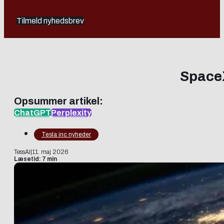
Tilmeld nyhedsbrev
SpaceX
Opsummer artikel:
ChatGPT
Perplexity
Tesla inc nyheder
TessAI
|
11. maj 2026
Læsetid: 7 min