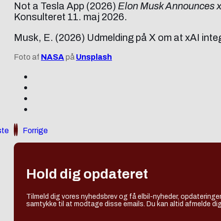
Not a Tesla App (2026)
Elon Musk Announces x
Konsulteret 11. maj 2026.
Musk, E. (2026) Udmelding på X om at xAI inte
Foto af
NASA
på
Unsplash
te
Forrige
Hold dig opdateret
Tilmeld dig vores nyhedsbrev og få elbil-nyheder, opdateringer
samtykke til at modtage disse emails. Du kan altid afmelde dig