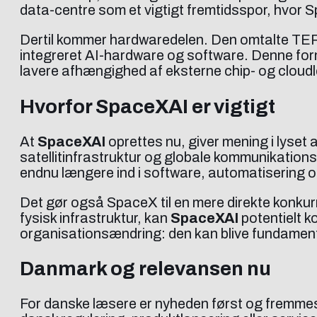
data-centre som et vigtigt fremtidsspor, hvor 
Dertil kommer hardwaredelen. Den omtalte TER
integreret AI-hardware og software. Denne form 
lavere afhængighed af eksterne chip- og cloud
Hvorfor SpaceXAI er vigtigt
At
SpaceXAI
oprettes nu, giver mening i lyset
satellitinfrastruktur og globale kommunikations
endnu længere ind i software, automatisering o
Det gør også SpaceX til en mere direkte konkur
fysisk infrastruktur, kan
SpaceXAI
potentielt k
organisationsændring: den kan blive fundamentet
Danmark og relevansen nu
For danske læsere er nyheden først og fremmest