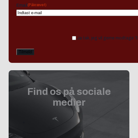
(Påkrævet)
Email
Ja tak, jeg vil gerne modtage 
Find os på sociale
medier