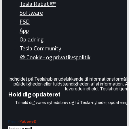
Tesla Rabat 💸
Software
FSD
App
Opladning
Tesla Community
🍪 Cookie- og privatlivspolitik
Indholdet på Teslahub er udelukkende til informationsformål
pålideligheden eller fuldstændigheden af al information. A
leverede indhold. Teslahub tjene
Hold dig opdateret
Tilmeld dig vores nyhedsbrev og få Tesla-nyheder, opdateringer
(Påkrævet)
Email