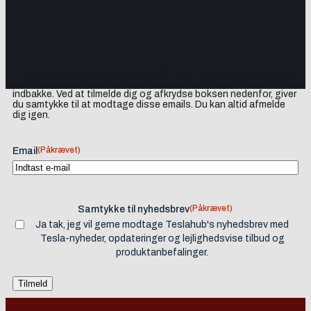
Tilmeld dig vores nyhedsbrev og få Tesla-nyheder, opdateringer
samt lejlighedsvise tilbud og produktanbefalinger direkte i din
indbakke. Ved at tilmelde dig og afkrydse boksen nedenfor, giver
du samtykke til at modtage disse emails. Du kan altid afmelde
dig igen.
(Påkrævet)
Email
(Påkrævet)
Samtykke til nyhedsbrev
Ja tak, jeg vil gerne modtage Teslahub's nyhedsbrev med
Tesla-nyheder, opdateringer og lejlighedsvise tilbud og
produktanbefalinger.