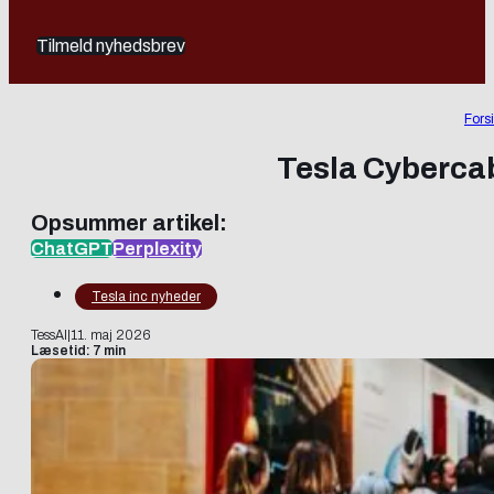
Tilmeld nyhedsbrev
Fors
Tesla Cybercab
Opsummer artikel:
ChatGPT
Perplexity
Tesla inc nyheder
TessAI
|
11. maj 2026
Læsetid: 7 min