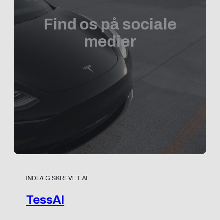
Find os på sociale
medier
INDLÆG SKREVET AF
TessAI