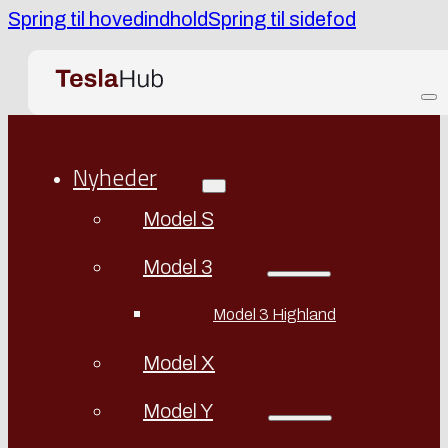
Spring til hovedindhold
Spring til sidefod
Nyheder
Model S
Model 3
Model 3 Highland
Model X
Model Y