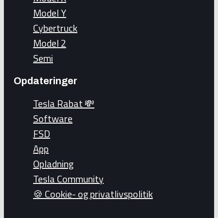
Model Y
Cybertruck
Model 2
Semi
Opdateringer
Tesla Rabat 💸
Software
FSD
App
Opladning
Tesla Community
🍪 Cookie- og privatlivspolitik