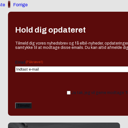
te
Forrige
Hold dig opdateret
Tilmeld dig vores nyhedsbrev og få elbil-nyheder, opdateringer
samtykke til at modtage disse emails. Du kan altid afmelde dig
(Påkrævet)
Email
Ja tak, jeg vil gerne modtage 