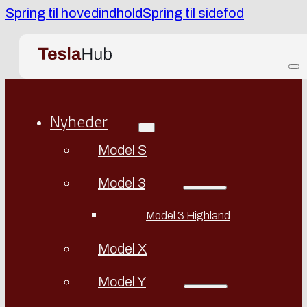
Spring til hovedindhold
Spring til sidefod
Nyheder
Model S
Model 3
Model 3 Highland
Model X
Model Y