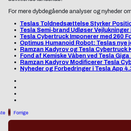
For mere dybdegående analyser og nyheder om T
Teslas Toldnedsættelse Styrker Positio
Tesla Semi-brand Udløser Vejlukninger 
Tesla Cybertruck Imponerer med 260 
Optimus Humanoid Robot: Teslas nye 
Ramzan Kadyrov og Tesla Cybertruck 
Fond af Kemiske Våben ved Tesla Giga 
Ramzan Kadyrov Modificerer Tesla Cy
Nyheder og Forbedringer i Tesla App 4.
te
Forrige