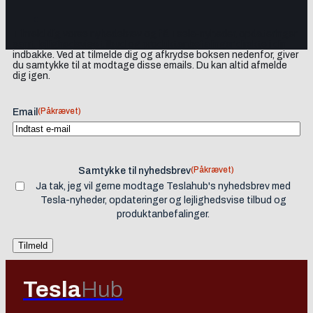
Tilmeld dig vores nyhedsbrev og få Tesla-nyheder, opdateringer
samt lejlighedsvise tilbud og produktanbefalinger direkte i din
indbakke. Ved at tilmelde dig og afkrydse boksen nedenfor, giver
du samtykke til at modtage disse emails. Du kan altid afmelde
dig igen.
(Påkrævet)
Email
(Påkrævet)
Samtykke til nyhedsbrev
Ja tak, jeg vil gerne modtage Teslahub's nyhedsbrev med
Tesla-nyheder, opdateringer og lejlighedsvise tilbud og
produktanbefalinger.
Tesla
Hub