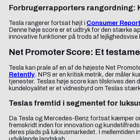
Forbrugerrapporters rangordning: Kv
Tesla rangerer fortsat højt i
Consumer Reports’
Denne høje score er et udtryk for den stærke a
innovative funktioner på trods af lejlighedsvis
Net Promoter Score: Et testamen
Tesla kan prale af en af de højeste Net Promo
Retently
. NPS er en kritisk metrik, der måler k
tjenester. Teslas høje score kan tilskrives den
kundeloyalitet er et vidnesbyrd om Teslas stæ
Teslas fremtid i segmentet for luksu
Da Tesla og Mercedes-Benz fortsat kæmper om f
fremskridt inden for innovation og kundetilfreds
deres plads på luksusmarkedet. I mellemtiden i
udviklende landskab.