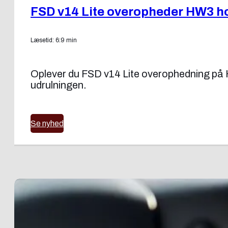
FSD v14 Lite overopheder HW3 ho
Læsetid: 6:9 min
Oplever du FSD v14 Lite overophedning på H
udrulningen.
Se nyhed