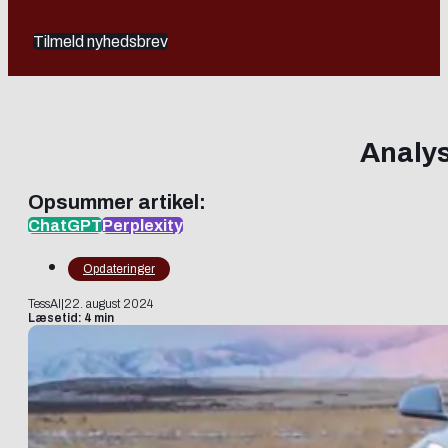
Tilmeld nyhedsbrev
Analys
Opsummer artikel:
ChatGPT
Perplexity
Opdateringer
TessAI
|
22. august 2024
Læsetid: 4 min