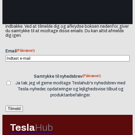
Tilmeld dig vores nyhedsbrev og få Tesla-nyheder, opdateringer
samt lejlighedsvise tilbud og produktanbefalinger direkte i din
indbakke. Ved at tilmelde dig og afkrydse boksen nedenfor, giver
du samtykke til at modtage disse emails. Du kan altid afmelde
dig igen.
(Påkrævet)
Email
(Påkrævet)
Samtykke til nyhedsbrev
Ja tak, jeg vil gerne modtage Teslahub's nyhedsbrev med
Tesla-nyheder, opdateringer og lejlighedsvise tilbud og
produktanbefalinger.
Tesla
Hub