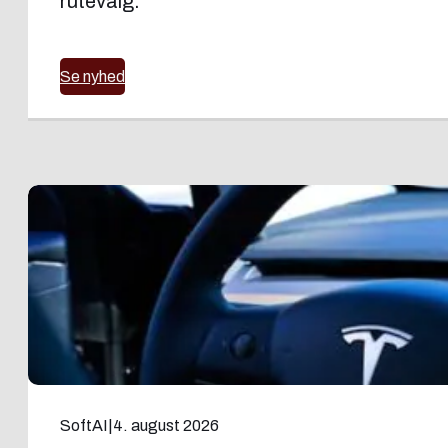
rutevalg.
Se nyhed
SoftAI
|
4. august 2026