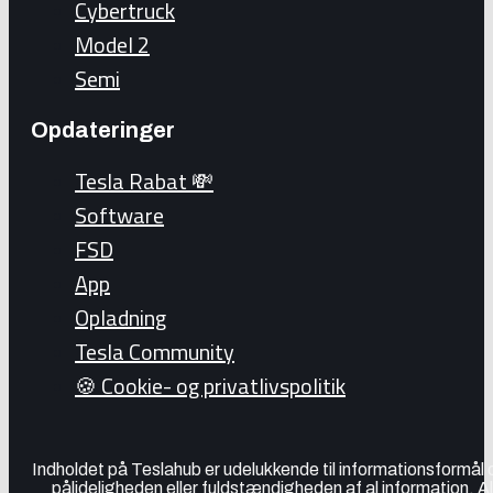
Cybertruck
Model 2
Semi
Opdateringer
Tesla Rabat 💸
Software
FSD
App
Opladning
Tesla Community
🍪 Cookie- og privatlivspolitik
Indholdet på Teslahub er udelukkende til informationsformål
pålideligheden eller fuldstændigheden af al information. A