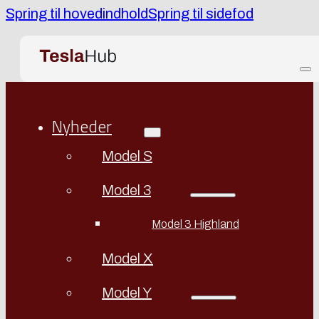
Spring til hovedindhold
Spring til sidefod
Nyheder
Model S
Model 3
Model 3 Highland
Model X
Model Y