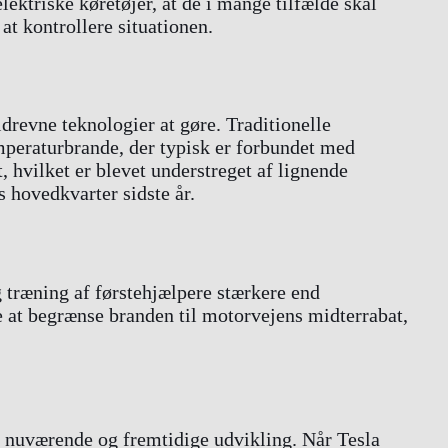
lektriske køretøjer, at de i mange tilfælde skal
 at kontrollere situationen.
drevne teknologier at gøre. Traditionelle
mperaturbrande, der typisk er forbundet med
, hvilket er blevet understreget af lignende
s hovedkvarter sidste år.
g træning af førstehjælpere stærkere end
 at begrænse branden til motorvejens midterrabat,
n nuværende og fremtidige udvikling. Når Tesla