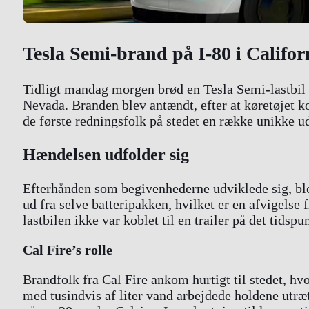
Tesla Semi-brand på I-80 i Califo
Tidligt mandag morgen brød en Tesla Semi-lastbil i 
Nevada. Branden blev antændt, efter at køretøjet ko
de første redningsfolk på stedet en række unikke u
Hændelsen udfolder sig
Efterhånden som begivenhederne udviklede sig, blev
ud fra selve batteripakken, hvilket er en afvigelse 
lastbilen ikke var koblet til en trailer på det tidsp
Cal Fire’s rolle
Brandfolk fra Cal Fire ankom hurtigt til stedet, hv
med tusindvis af liter vand arbejdede holdene utræt