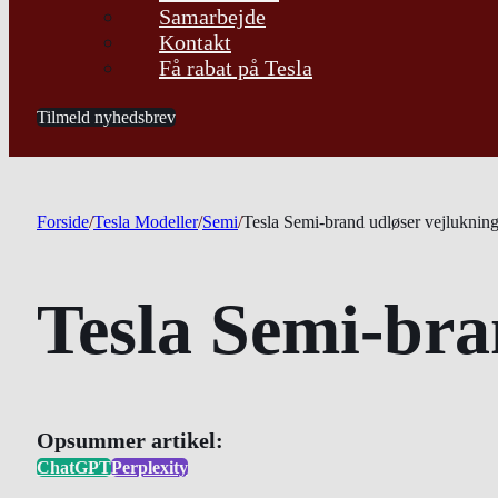
Samarbejde
Kontakt
Få rabat på Tesla
Tilmeld nyhedsbrev
Forside
/
Tesla Modeller
/
Semi
/
Tesla Semi-brand udløser vejluknin
Tesla Semi-bra
Opsummer artikel:
ChatGPT
Perplexity