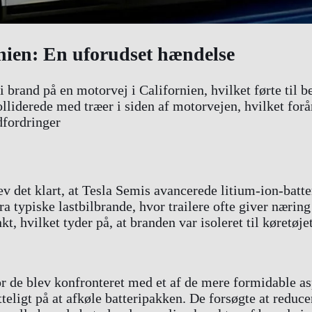
rnien: En uforudset hændelse
brand på en motorvej i Californien, hvilket førte til b
lliderede med træer i siden af motorvejen, hvilket forå
dfordringer
 det klart, at Tesla Semis avancerede litium-ion-batte
fra typiske lastbilbrande, hvor trailere ofte giver næri
unkt, hvilket tyder på, at branden var isoleret til køretøj
or de blev konfronteret med et af de mere formidable asp
teligt på at afkøle batteripakken. De forsøgte at reduce