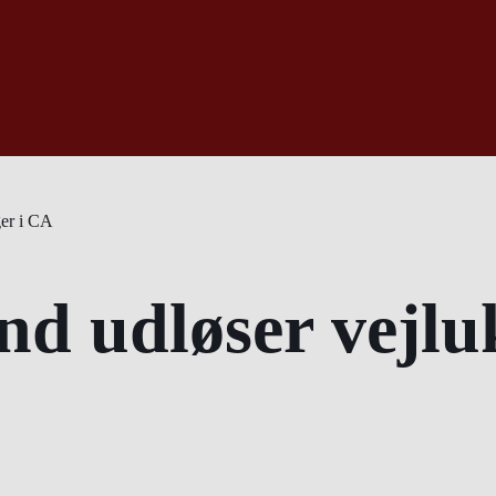
ger i CA
nd udløser vejlu