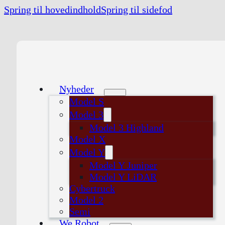
Spring til hovedindhold
Spring til sidefod
Nyheder
Model S
Model 3
Model 3 Highland
Model X
Model Y
Model Y Juniper
Model Y LiDAR
Cybertruck
Model 2
Semi
We Robot