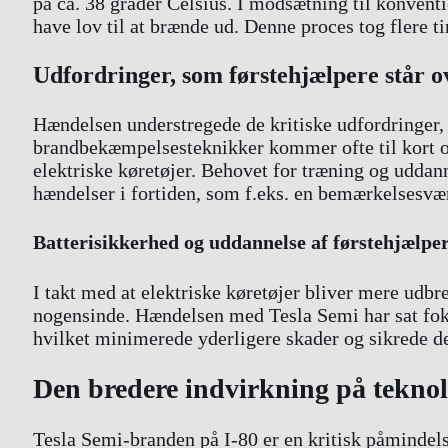
på ca. 38 grader Celsius. I modsætning til konventi
have lov til at brænde ud. Denne proces tog flere ti
Udfordringer, som førstehjælpere står o
Hændelsen understregede de kritiske udfordringer, s
brandbekæmpelsesteknikker kommer ofte til kort og
elektriske køretøjer. Behovet for træning og uddann
hændelser i fortiden, som f.eks. en bemærkelsesværd
Batterisikkerhed og uddannelse af førstehjælpe
I takt med at elektriske køretøjer bliver mere udbr
nogensinde. Hændelsen med Tesla Semi har sat foku
hvilket minimerede yderligere skader og sikrede d
Den bredere indvirkning på teknolo
Tesla Semi-branden på I-80 er en kritisk påmindel