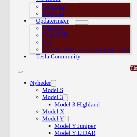
Cypercap
Robovan
Opdateringer
Software
Tesla FSD
App
Ladestationer, supercharging, lader
Tesla Community
Til
Nyheder
Model S
Model 3
Model 3 Highland
Model X
Model Y
Model Y Juniper
Model Y LiDAR