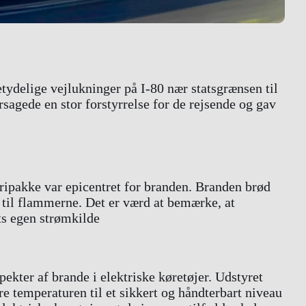
etydelige vejlukninger på I-80 nær statsgrænsen til
rsagede en stor forstyrrelse for de rejsende og gav
ripakke var epicentret for branden. Branden brød
ng til flammerne. Det er værd at bemærke, at
ets egen strømkilde
ekter af brande i elektriske køretøjer. Udstyret
re temperaturen til et sikkert og håndterbart niveau