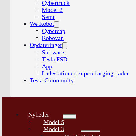
Cybertruck
Model 2
Semi
We Robot
Cypercap
Robovan
Opdateringer
Software
Tesla FSD
App
Ladestationer, supercharging, lader
Tesla Community
Nyheder
Model S
Model 3