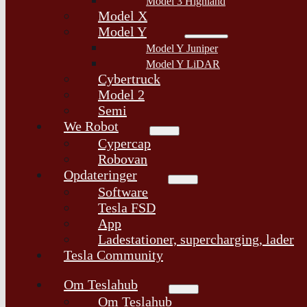
Model 3 Highland
Model X
Model Y
Model Y Juniper
Model Y LiDAR
Cybertruck
Model 2
Semi
We Robot
Cypercap
Robovan
Opdateringer
Software
Tesla FSD
App
Ladestationer, supercharging, lader
Tesla Community
Om Teslahub
Om Teslahub