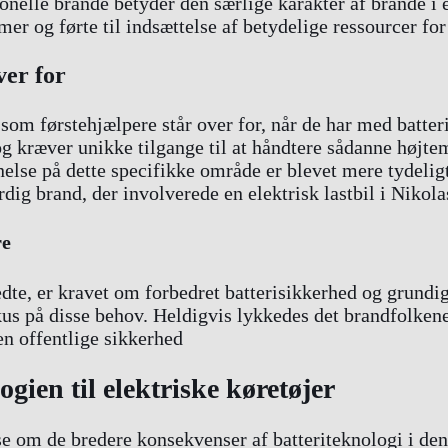
onelle brande betyder den særlige karakter af brande i e
mer og førte til indsættelse af betydelige ressourcer for
ver for
om førstehjælpere står over for, når de har med batteri
 kræver unikke tilgange til at håndtere sådanne højte
else på dette specifikke område er blevet mere tydeligt
ig brand, der involverede en elektrisk lastbil i Nikola
re
edte, er kravet om forbedret batterisikkerhed og grundi
s på disse behov. Heldigvis lykkedes det brandfolkene
en offentlige sikkerhed
gien til elektriske køretøjer
se om de bredere konsekvenser af batteriteknologi i de