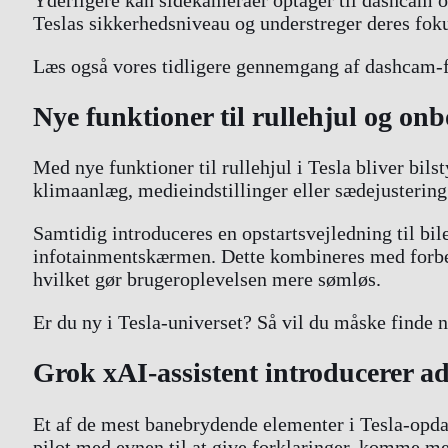
Teslas sikkerhedsniveau og understreger deres foku
Læs også vores tidligere gennemgang af dashcam-
Nye funktioner til rullehjul og on
Med nye funktioner til rullehjul i Tesla bliver bil
klimaanlæg, medieindstillinger eller sædejusterin
Samtidig introduceres en opstartsvejledning til bil
infotainmentskærmen. Dette kombineres med forbed
hvilket gør brugeroplevelsen mere sømløs.
Er du ny i Tesla-universet? Så vil du måske finde n
Grok xAI-assistent introducerer ad
Et af de mest banebrydende elementer i Tesla-opda
pilot med evnen til at give forklaringer, komme 