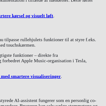
tere kørsel og visuelt løft
.
ilpasse rullehjulets funktioner til at styre f.eks.
 med touchskærmen.
tigste funktioner – direkte fra
 forbedret Apple Music-organisation i Tesla,
Y med smartere visualiseringer
.
tyrede AI-assistent fungerer som en personlig co-
ommandoer. Brugeren kan selv vælge stemmetone og