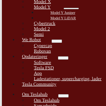
Model X
Model Y
Model Y Juniper
Model Y LiDAR
Cybertruck
Model 2
Semi
We Robot
Cypercap
Robovan
Opdateringer
Software
Tesla FSD
App
Ladestationer, supercharging, lader
Tesla Community
Om Teslahub
Om Teslahub
Samarbejde