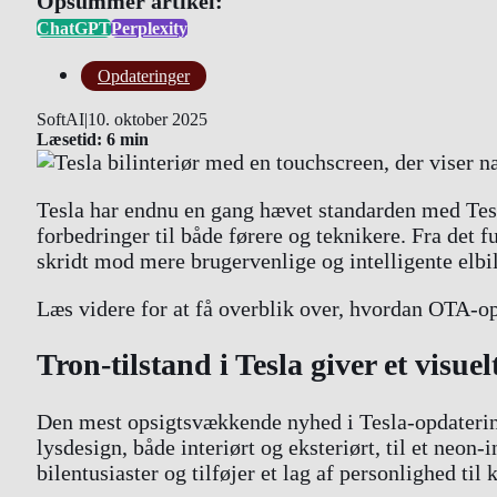
Opsummer artikel:
ChatGPT
Perplexity
Opdateringer
SoftAI
|
10. oktober 2025
Læsetid: 6 min
Tesla har endnu en gang hævet standarden med Tes
forbedringer til både førere og teknikere. Fra det 
skridt mod mere brugervenlige og intelligente elbil
Læs videre for at få overblik over, hvordan OTA-op
Tron-tilstand i Tesla giver et visuel
Den mest opsigtsvækkende nyhed i Tesla-opdatering 
lysdesign, både interiørt og eksteriørt, til et neo
bilentusiaster og tilføjer et lag af personlighed til