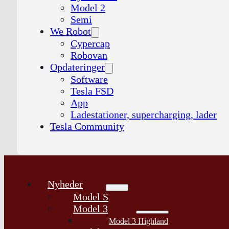
Model 2
Semi
We Robot
Cypercap
Robovan
Opdateringer
Software
Tesla FSD
App
Ladestationer, supercharging, lader
Tesla Community
Nyheder
Model S
Model 3
Model 3 Highland