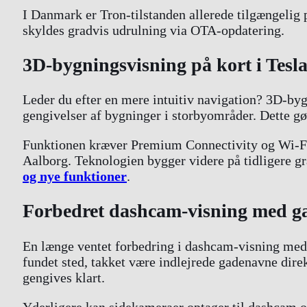
I Danmark er Tron-tilstanden allerede tilgængelig
skyldes gradvis udrulning via OTA-opdatering.
3D-bygningsvisning på kort i Tes
Leder du efter en mere intuitiv navigation? 3D-byg
gengivelser af bygninger i storbyområder. Dette gør
Funktionen kræver Premium Connectivity og Wi-Fi
Aalborg. Teknologien bygger videre på tidligere g
og nye funktioner
.
Forbedret dashcam-visning med ga
En længe ventet forbedring i dashcam-visning med 
fundet sted, takket være indlejrede gadenavne dir
gengives klart.
Yderligere kan sidekameraer optager til dashcam og