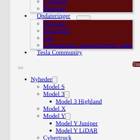
Cypercap
Robovan
Opdateringer
Software
Tesla FSD
App
Ladestationer, supercharging, lader
Tesla Community
Til
Nyheder
Model S
Model 3
Model 3 Highland
Model X
Model Y
Model Y Juniper
Model Y LiDAR
Cybertruck