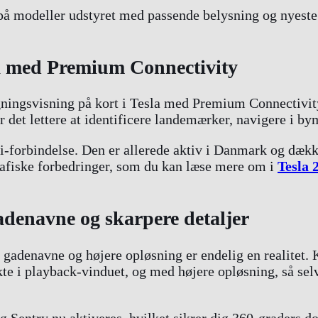
 på modeller udstyret med passende belysning og nyeste
la med Premium Connectivity
ningsvisning på kort i Tesla med Premium Connectivity 
 det lettere at identificere landemærker, navigere i by
-forbindelse. Den er allerede aktiv i Danmark og dæk
rafiske forbedringer, som du kan læse mere om i
Tesla 
denavne og skarpere detaljer
gadenavne og højere opløsning er endelig en realitet. 
ekte i playback-vinduet, og med højere opløsning, så s
 Sentry nu aktiveres, hvilket sikrer dig 360-graders do