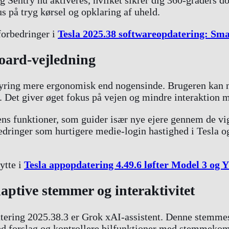
s på tryg kørsel og opklaring af uheld.
forbedringer i
Tesla 2025.38 softwareopdatering: Smar
board-vejledning
styring mere ergonomisk end nogensinde. Brugeren kan nu t
g. Det giver øget fokus på vejen og mindre interaktion
ens funktioner, som guider især nye ejere gennem de vig
ringer som hurtigere medie-login hastighed i Tesla og
ytte i
Tesla appopdatering 4.49.6 løfter Model 3 og 
aptive stemmer og interaktivitet
tering 2025.38.3 er Grok xAI-assistent. Denne stemmes
med forslag og kontrollere bilfunktioner med stemmek