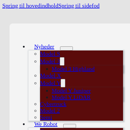
Spring til hovedindhold
Spring til sidefod
Nyheder
Model S
Model 3
Model 3 Highland
Model X
Model Y
Model Y Juniper
Model Y LiDAR
Cybertruck
Model 2
Semi
We Robot