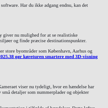
 software. Har du ikke adgang endnu, kan det
giver nu mulighed for at se realistiske
miljøer og finde præcise destinationspunkter.
ker store byområder som København, Aarhus og
2025.38 gør køreturen smartere med 3D-visning
Kameraet viser nu tydeligt, hvor en hændelse har
elv små detaljer som nummerplader og objekter
kumentation i tilfælde af hændelser. Dette løfter