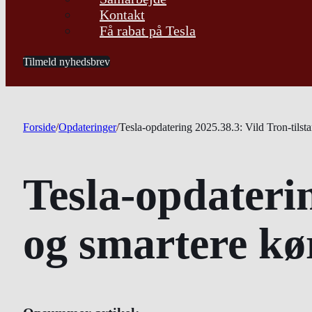
Kontakt
Få rabat på Tesla
Tilmeld nyhedsbrev
Forside
/
Opdateringer
/
Tesla-opdatering 2025.38.3: Vild Tron-tilst
Tesla-opdaterin
og smartere kø