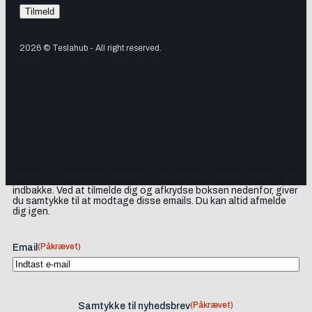
2026 © Teslahub - All right reserved.
Tilmeld dig vores nyhedsbrev og få Tesla-nyheder, opdateringer
samt lejlighedsvise tilbud og produktanbefalinger direkte i din
indbakke. Ved at tilmelde dig og afkrydse boksen nedenfor, giver
du samtykke til at modtage disse emails. Du kan altid afmelde
dig igen.
(Påkrævet)
Email
(Påkrævet)
Samtykke til nyhedsbrev