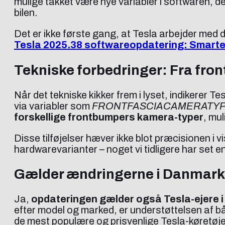
mulige takket være nye variabler i softwaren, 
bilen.
Det er ikke første gang, at Tesla arbejder med 
Tesla 2025.38 softwareopdatering: Smartere
Tekniske forbedringer: Fra fro
Når det tekniske kikker frem i lyset, indikerer 
via variabler som
FRONTFASCIACAMERATYP
forskellige frontbumpers kamera-typer
, mu
Disse tilføjelser hæver ikke blot præcisionen i 
hardwarevarianter – noget vi tidligere har set 
Gælder ændringerne i Danmar
Ja,
opdateringen gælder også Tesla-ejere 
efter model og marked, er understøttelsen af 
de mest populære og prisvenlige Tesla-køretøjer