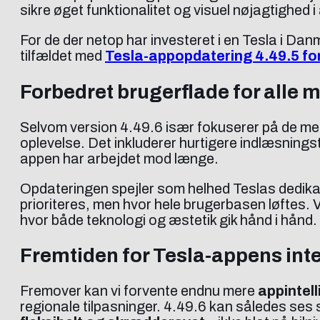
sikre øget funktionalitet og visuel nøjagtighed i
For de der netop har investeret i en Tesla i Da
tilfældet med
Tesla-appopdatering 4.49.5 forv
Forbedret brugerflade for alle 
Selvom version 4.49.6 især fokuserer på de mere 
oplevelse. Det inkluderer hurtigere indlæsnings
appen har arbejdet mod længe.
Opdateringen spejler som helhed Teslas dedikat
prioriteres, men hvor hele brugerbasen løftes. V
hvor både teknologi og æstetik gik hånd i hånd.
Fremtiden for Tesla-appens inte
Fremover kan vi forvente endnu mere
appintel
regionale tilpasninger. 4.49.6 kan således ses