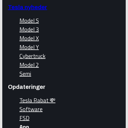
Tesla nyheder
Model S
Model 3
Model X
Model Y
Cybertruck
Model 2
Semi
Opdateringer
Tesla Rabat 💸
Software
FSD
App