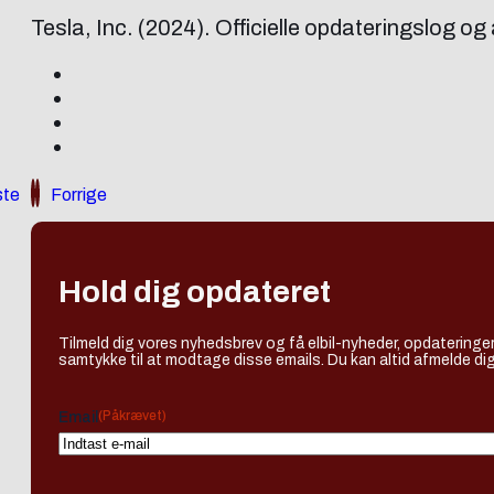
Tesla, Inc. (2024). Officielle opdateringslog o
te
Forrige
Hold dig opdateret
Tilmeld dig vores nyhedsbrev og få elbil-nyheder, opdateringer
samtykke til at modtage disse emails. Du kan altid afmelde dig
(Påkrævet)
Email