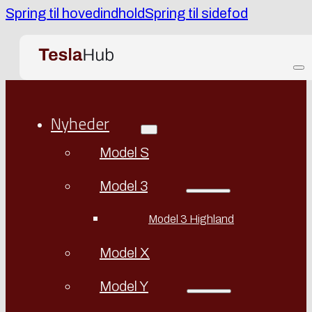
Spring til hovedindhold
Spring til sidefod
Nyheder
Model S
Model 3
Model 3 Highland
Model X
Model Y