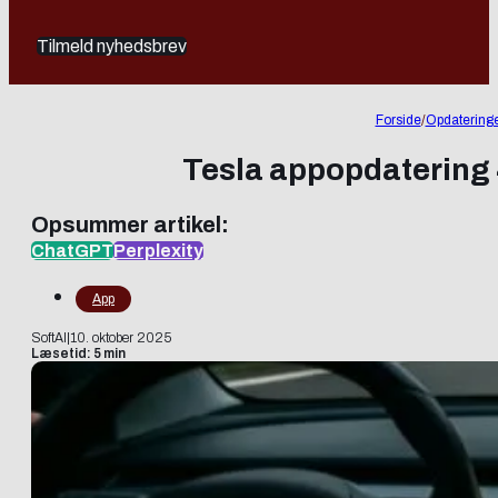
Tilmeld nyhedsbrev
Forside
/
Opdatering
Tesla appopdatering 4
Opsummer artikel:
ChatGPT
Perplexity
App
SoftAI
|
10. oktober 2025
Læsetid: 5 min