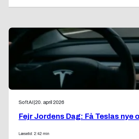
SoftAI
|
20. april 2026
Fejr Jordens Dag: Få Teslas nye 
Læsetid: 2:42 min