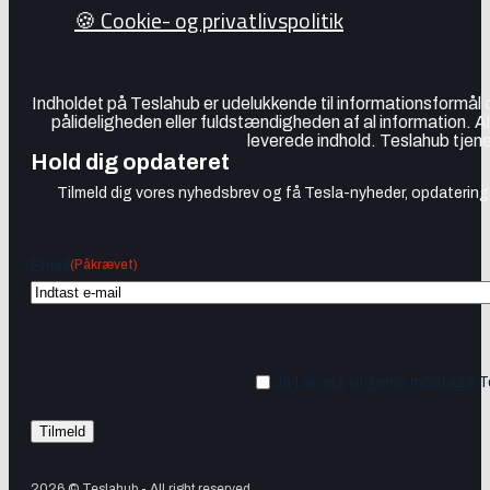
🍪 Cookie- og privatlivspolitik
Indholdet på Teslahub er udelukkende til informationsformål
pålideligheden eller fuldstændigheden af al information. A
leverede indhold. Teslahub tjene
Hold dig opdateret
Tilmeld dig vores nyhedsbrev og få Tesla-nyheder, opdateringer
(Påkrævet)
Email
Ja tak, jeg vil gerne modtage 
2026 © Teslahub - All right reserved.