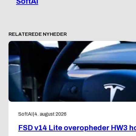
SoftAI
RELATEREDE NYHEDER
SoftAI
|
4. august 2026
FSD v14 Lite overopheder HW3 ho