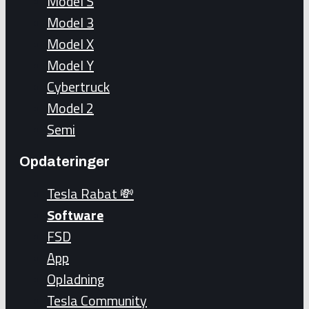
Model S
Model 3
Model X
Model Y
Cybertruck
Model 2
Semi
Opdateringer
Tesla Rabat 💸
Software
FSD
App
Opladning
Tesla Community