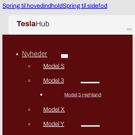
Spring til hovedindhold
Spring til sidefod
Nyheder
Model S
Model 3
Model 3 Highland
Model X
Model Y