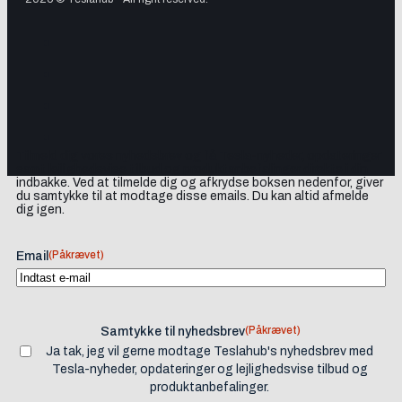
Tilmeld dig vores nyhedsbrev og få Tesla-nyheder, opdateringer
samt lejlighedsvise tilbud og produktanbefalinger direkte i din
indbakke. Ved at tilmelde dig og afkrydse boksen nedenfor, giver
du samtykke til at modtage disse emails. Du kan altid afmelde
dig igen.
(Påkrævet)
Email
(Påkrævet)
Samtykke til nyhedsbrev
Ja tak, jeg vil gerne modtage Teslahub's nyhedsbrev med
Tesla-nyheder, opdateringer og lejlighedsvise tilbud og
produktanbefalinger.