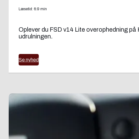
Læsetid: 6:9 min
Oplever du FSD v14 Lite overophedning på H
udrulningen.
Se nyhed