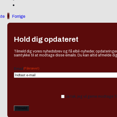
te
Forrige
Hold dig opdateret
Tilmeld dig vores nyhedsbrev og få elbil-nyheder, opdateringer
samtykke til at modtage disse emails. Du kan altid afmelde dig
(Påkrævet)
Email
Ja tak, jeg vil gerne modtage 