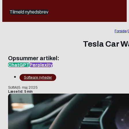
Tilmeld nyhedsbrev
Forside
/
Tesla Car W
Opsummer artikel:
ChatGPT
Perplexity
Software nyheder
SoftAI
|
5. maj 2025
Læsetid: 5 min