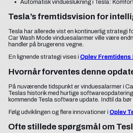
Automatisk vindueslukning i Tesla: Komfort
Tesla’s fremtidsvision for intel
Tesla har allerede vist en kontinuerlig strategi 
Car Wash Mode vinduesalarmer ville være endnu e
handler på brugerens vegne.
En lignende strategi vises i
Oplev Fremtidens 
Hvornår forventes denne opdat
På nuværende tidspunkt er vinduesalarmer i Car
Teslas historik med hurtige softwareopdatering
kommende Tesla software update. Indtil da bør 
Følg udviklingen og flere innovationer i
Oplev T
Ofte stillede spørgsmål om Tes