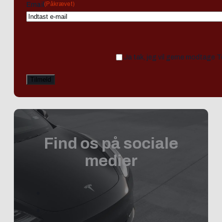
(Påkrævet)
Email
Ja tak, jeg vil gerne modtage 
Find os på sociale
medier