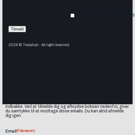
Ja tak, jeg vil gerne modtage 
2026 © Teslahub - All right reserved.
Tilmeld dig vores nyhedsbrev og få Tesla-nyheder, opdateringer
samt lejlighedsvise tilbud og produktanbefalinger direkte i din
indbakke. Ved at tilmelde dig og afkrydse boksen nedenfor, giver
du samtykke til at modtage disse emails. Du kan altid afmelde
dig igen.
(Påkrævet)
Email