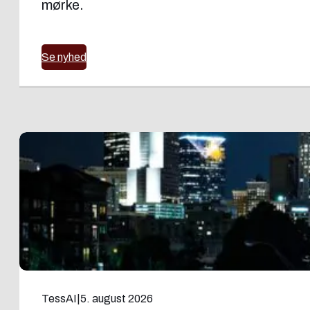
mørke.
Se nyhed
TessAI
|
5. august 2026