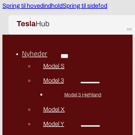
Spring til hovedindhold
Spring til sidefod
Nyheder
Model S
Model 3
Model 3 Highland
Model X
Model Y