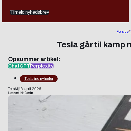
Tilmeld nyhedsbrev
Forside
/
Tesla går til kamp 
Opsummer artikel:
ChatGPT
Perplexity
Tesla inc nyheder
TessAI
|
18. april 2026
Læsetid: 3 min