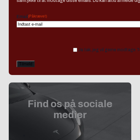
samtykke til at modtage disse emails. Du kan altid afmelde dig
(Påkrævet)
Email
Ja tak, jeg vil gerne modtage 
Find os på sociale
medier