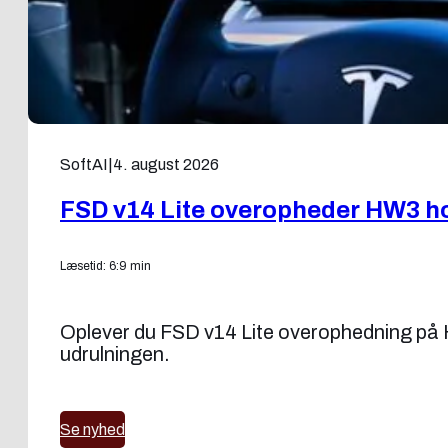
SoftAI
|
4. august 2026
FSD v14 Lite overopheder HW3 ho
Læsetid: 6:9 min
Oplever du FSD v14 Lite overophedning på H
udrulningen.
Se nyhed