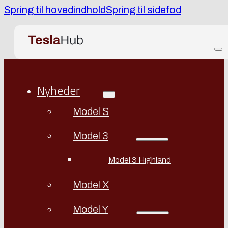
Spring til hovedindhold
Spring til sidefod
Nyheder
Model S
Model 3
Model 3 Highland
Model X
Model Y