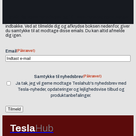
Tilmeld dig vores nyhedsbrev og få Tesla-nyheder, opdateringer
samt lejlighedsvise tilbud og produktanbefalinger direkte i din
indbakke. Ved at tilmelde dig og afkrydse boksen nedenfor, giver
du samtykke til at modtage disse emails. Du kan altid afmelde
dig igen.
(Påkrævet)
Email
(Påkrævet)
Samtykke til nyhedsbrev
Ja tak, jeg vil gerne modtage Teslahub's nyhedsbrev med
Tesla-nyheder, opdateringer og lejlighedsvise tilbud og
produktanbefalinger.
Tesla
Hub