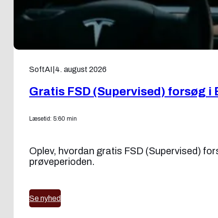
SoftAI
|
4. august 2026
Gratis FSD (Supervised) forsøg i 
Læsetid: 5:60 min
Oplev, hvordan gratis FSD (Supervised) forsøg
prøveperioden.
Se nyhed