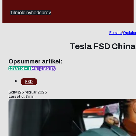
Tilmeld nyhedsbrev
Forside
/
Opdater
Tesla FSD China
Opsummer artikel:
ChatGPT
Perplexity
FSD
SoftAI
|
25. februar 2025
Læsetid: 3 min