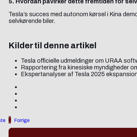
5. Hvordan påvirker dette fremtiden for sel
Tesla’s succes med autonom kørsel i Kina demons
selvkørende biler.
Kilder til denne artikel
Tesla officielle udmeldinger om URAA sof
Rapportering fra kinesiske myndigheder om 
Ekspertanalyser af Tesla 2025 ekspansio
te
Forrige