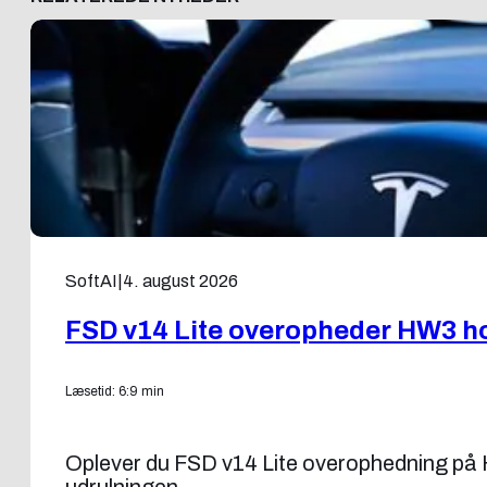
SoftAI
|
4. august 2026
FSD v14 Lite overopheder HW3 ho
Læsetid: 6:9 min
Oplever du FSD v14 Lite overophedning på H
udrulningen.