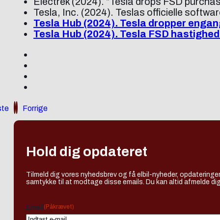
Electrek (2024). “Tesla drops FSD purchase
Tesla, Inc. (2024). Teslas officielle soft
Tesla Hub (2024). Tesla dropper engan
Tesla Hub (2024). Tesla FSD hastigheds
te
Forrige
Hold dig opdateret
Tilmeld dig vores nyhedsbrev og få elbil-nyheder, opdateringer
samtykke til at modtage disse emails. Du kan altid afmelde dig
(Påkrævet)
Email