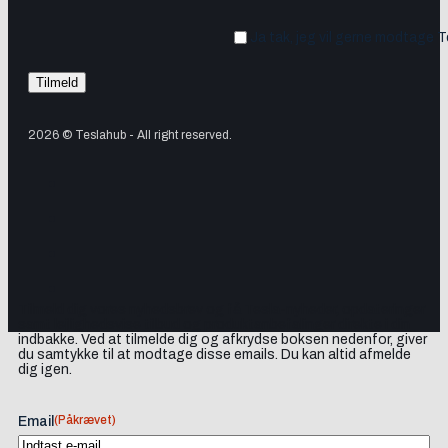
Ja tak, jeg vil gerne modtage 
2026 © Teslahub - All right reserved.
Tilmeld dig vores nyhedsbrev og få Tesla-nyheder, opdateringer
samt lejlighedsvise tilbud og produktanbefalinger direkte i din
indbakke. Ved at tilmelde dig og afkrydse boksen nedenfor, giver
du samtykke til at modtage disse emails. Du kan altid afmelde
dig igen.
(Påkrævet)
Email