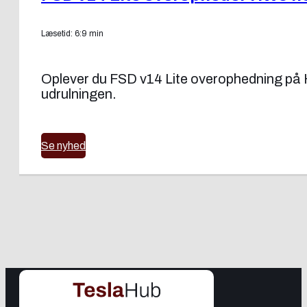
Læsetid: 6:9 min
Oplever du FSD v14 Lite overophedning på H
udrulningen.
Se nyhed