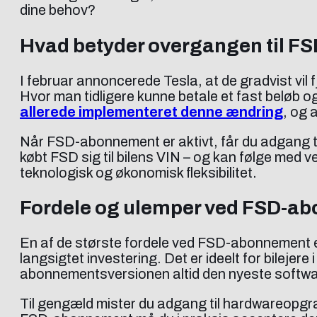
dine behov?
Hvad betyder overgangen til F
I februar annoncerede Tesla, at de gradvist vil
Hvor man tidligere kunne betale et fast beløb og
allerede implementeret denne ændring
, og 
Når FSD-abonnement er aktivt, får du adgang t
købt FSD sig til bilens VIN – og kan følge med v
teknologisk og økonomisk fleksibilitet.
Fordele og ulemper ved FSD-a
En af de største fordele ved FSD-abonnement er 
langsigtet investering. Det er ideelt for bilejer
abonnementsversionen altid den nyeste softwar
Til gengæld mister du adgang til hardwareopgra