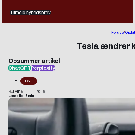
Tilmeld nyhedsbrev
Forside
/
Opdat
Tesla ændrer 
Opsummer artikel:
ChatGPT
Perplexity
FSD
SoftAI
|
15. januar 2026
Læsetid: 5 min