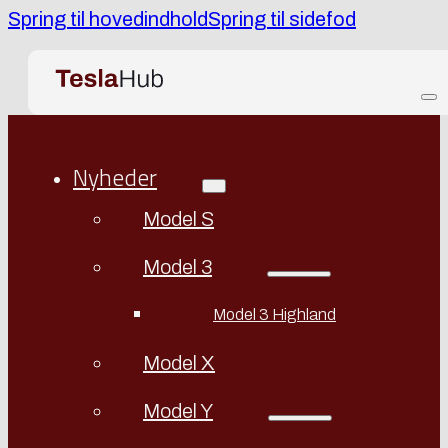
Spring til hovedindhold
Spring til sidefod
Nyheder
Model S
Model 3
Model 3 Highland
Model X
Model Y