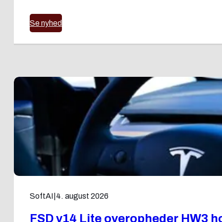
Se nyhed
SoftAI
|
4. august 2026
FSD v14 Lite overopheder HW3 ho