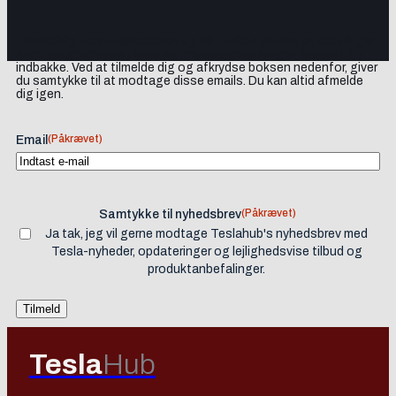
Tilmeld dig vores nyhedsbrev og få Tesla-nyheder, opdateringer
samt lejlighedsvise tilbud og produktanbefalinger direkte i din
indbakke. Ved at tilmelde dig og afkrydse boksen nedenfor, giver
du samtykke til at modtage disse emails. Du kan altid afmelde
dig igen.
(Påkrævet)
Email
(Påkrævet)
Samtykke til nyhedsbrev
Ja tak, jeg vil gerne modtage Teslahub's nyhedsbrev med
Tesla-nyheder, opdateringer og lejlighedsvise tilbud og
produktanbefalinger.
Tesla
Hub