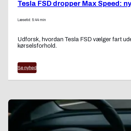
Tesla FSD dropper Max Speed: ny f
Læsetid: 5:44 min
Udforsk, hvordan Tesla FSD vælger fart uden
kørselsforhold.
Se nyhed