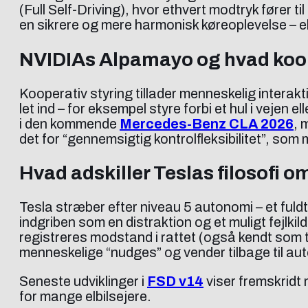
(Full Self-Driving), hvor ethvert modtryk fører 
en sikrere og mere harmonisk køreoplevelse – 
NVIDIAs Alpamayo og hvad koope
Kooperativ styring tillader menneskelig interakt
let ind – for eksempel styre forbi et hul i vejen
i den kommende
Mercedes-Benz CLA 2026
, 
det for “gennemsigtig kontrolfleksibilitet”, so
Hvad adskiller Teslas filosofi 
Tesla stræber efter niveau 5 autonomi – et ful
indgriben som en distraktion og et muligt fejl
registreres modstand i rattet (også kendt som t
menneskelige “nudges” og vender tilbage til auto
Seneste udviklinger i
FSD v14
viser fremskridt
for mange elbilsejere.