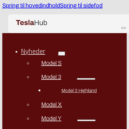
Spring til hovedindhold
Spring til sidefod
Nyheder
Model S
Model 3
Model 3 Highland
Model X
Model Y