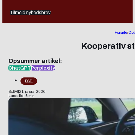
Tilmeld nyhedsbrev
Forside
/
Opd
Kooperativ st
Opsummer artikel:
ChatGPT
Perplexity
FSD
SoftAI
|
21. januar 2026
Læsetid: 6 min