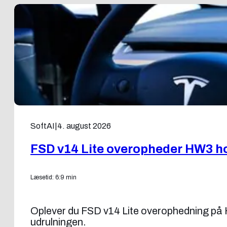
SoftAI
|
4. august 2026
FSD v14 Lite overopheder HW3 ho
Læsetid: 6:9 min
Oplever du FSD v14 Lite overophedning på H
udrulningen.