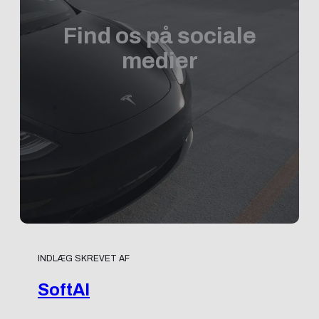
Find os på sociale
medier
INDLÆG SKREVET AF
SoftAI