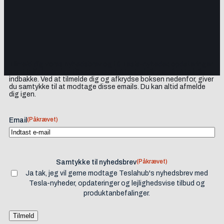
Tilmeld dig vores nyhedsbrev og få Tesla-nyheder, opdateringer
samt lejlighedsvise tilbud og produktanbefalinger direkte i din
indbakke. Ved at tilmelde dig og afkrydse boksen nedenfor, giver
du samtykke til at modtage disse emails. Du kan altid afmelde
dig igen.
(Påkrævet)
Email
(Påkrævet)
Samtykke til nyhedsbrev
Ja tak, jeg vil gerne modtage Teslahub's nyhedsbrev med
Tesla-nyheder, opdateringer og lejlighedsvise tilbud og
produktanbefalinger.