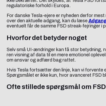
ikke bekræftet. Det skyldes, at Tesla FSD fort
regulatoriske forhold i Europa.
For danske Tesla-ejere er nyheden derfor mest 
over den aktuelle adgang, kan du læse
Adgang 
eventuelt får de samme FSD streak-fejringer i p
Hvorfor det betyder noget
Selv små UI-ændringer kan få stor betydning, nå
ren visning af data til en mere emotionel opleve
om ansvar og adfærd bag rattet.
Hvis Tesla fortsætter den linje, kan vi forvente
Spørgsmålet er ikke kun, hvor avanceret FSD bl
Ofte stillede spørgsmål om FSD 