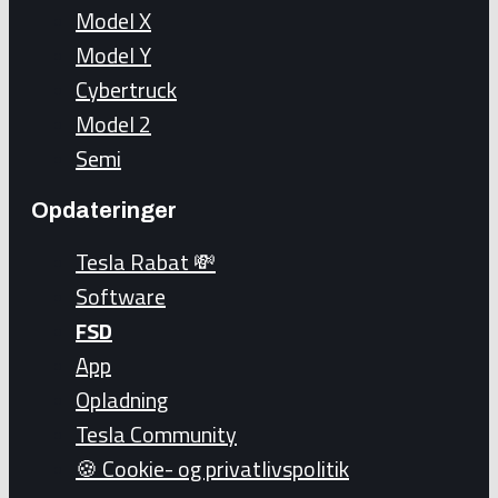
Model X
Model Y
Cybertruck
Model 2
Semi
Opdateringer
Tesla Rabat 💸
Software
FSD
App
Opladning
Tesla Community
🍪 Cookie- og privatlivspolitik