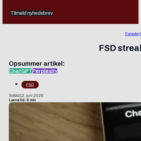
Tilmeld nyhedsbrev
Forside
/
FSD streak
Opsummer artikel:
ChatGPT
Perplexity
FSD
SoftAI
|
12. juni 2026
Læsetid: 6 min