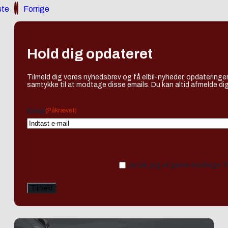
te
Forrige
Hold dig opdateret
Tilmeld dig vores nyhedsbrev og få elbil-nyheder, opdateringer
samtykke til at modtage disse emails. Du kan altid afmelde dig
(Påkrævet)
Email
Ja tak, jeg vil gerne modtage 