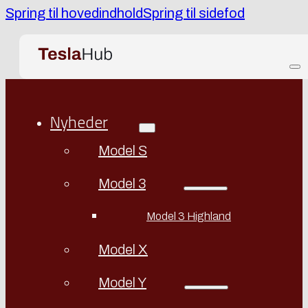
Spring til hovedindhold
Spring til sidefod
Nyheder
Model S
Model 3
Model 3 Highland
Model X
Model Y