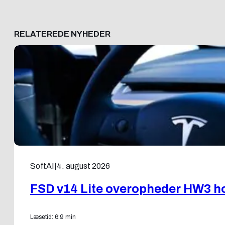
RELATEREDE NYHEDER
SoftAI
|
4. august 2026
FSD v14 Lite overopheder HW3 ho
Læsetid: 6:9 min