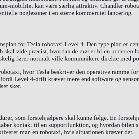
m-mobilitet kan være særlig attraktiv. Chandler robota
entielle nøglezoner i en større kommerciel lancering.
nsplan for Tesla robotaxi Level 4. Den type plan er ce
b skal vide præcist, hvordan de møder bilen under en h
neskelig fører normalt ville kommunikere direkte med p
obotaxi, hvor Tesla beskriver den operative ramme for 
i, fordi Level 4-drift kræver mere end software og senso
set sker.
durer, som førstehjælpere skal kunne følge. En førsteh
kaber kontakt til en supportfunktion, og hvordan bilen 
tiverer man en robotaxi, hvis situationen kræver det.