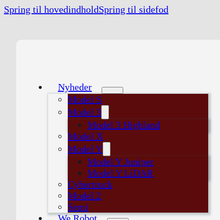
Spring til hovedindhold
Spring til sidefod
Nyheder
Model S
Model 3
Model 3 Highland
Model X
Model Y
Model Y Juniper
Model Y LiDAR
Cybertruck
Model 2
Semi
We Robot