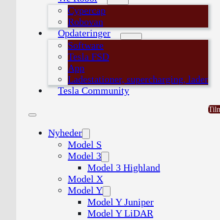
Cypercap
Robovan
Opdateringer
Software
Tesla FSD
App
Ladestationer, supercharging, lader
Tesla Community
Til
Nyheder
Model S
Model 3
Model 3 Highland
Model X
Model Y
Model Y Juniper
Model Y LiDAR