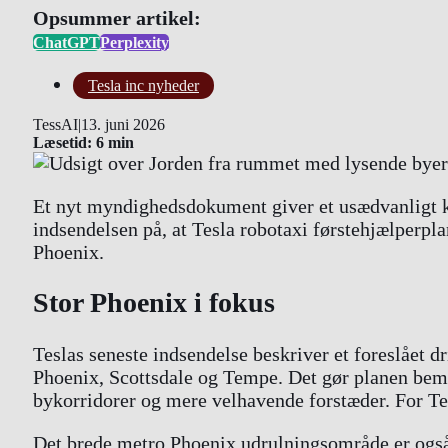
Opsummer artikel:
ChatGPT
Perplexity
Tesla inc nyheder
TessAI
|
13. juni 2026
Læsetid: 6 min
Et nyt myndighedsdokument giver et usædvanligt kla
indsendelsen på, at Tesla robotaxi førstehjælperp
Phoenix.
Stor Phoenix i fokus
Teslas seneste indsendelse beskriver et foreslået 
Phoenix, Scottsdale og Tempe. Det gør planen bemæ
bykorridorer og mere velhavende forstæder. For Tesla
Det brede metro Phoenix udrulningsområde er også s