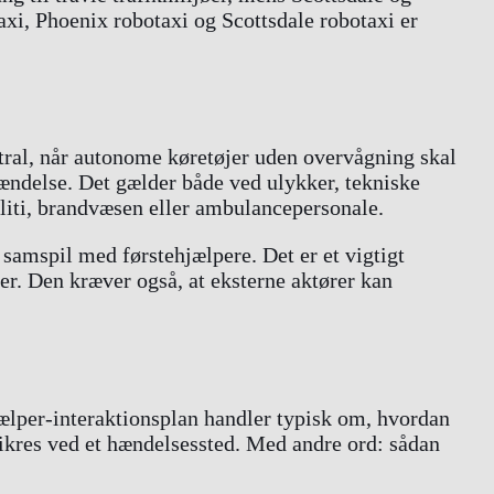
xi, Phoenix robotaxi og Scottsdale robotaxi er
ntral, når autonome køretøjer uden overvågning skal
ændelse. Det gælder både ved ulykker, tekniske
oliti, brandvæsen eller ambulancepersonale.
samspil med førstehjælpere. Det er et vigtigt
rer. Den kræver også, at eksterne aktører kan
jælper-interaktionsplan handler typisk om, hvordan
sikres ved et hændelsessted. Med andre ord: sådan