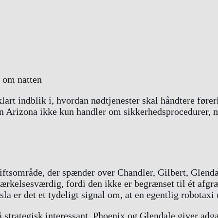
rt indblik i, hvordan nødtjenester skal håndtere fører
lan Arizona ikke kun handler om sikkerhedsprocedurer, 
driftsområde, der spænder over Chandler, Gilbert, Glen
rkelsesværdig, fordi den ikke er begrænset til ét afgr
 er det et tydeligt signal om, at en egentlig robotaxi u
trategisk interessant. Phoenix og Glendale giver adgan