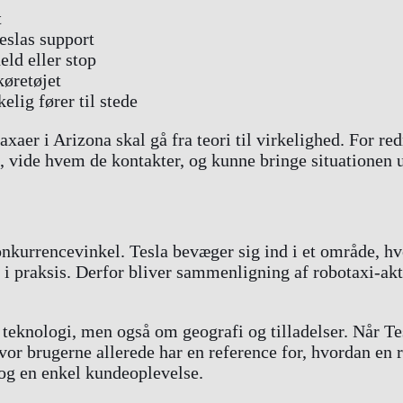
t
eslas support
eld eller stop
køretøjet
lig fører til stede
axaer i Arizona skal gå fra teori til virkelighed. For red
, vide hvem de kontakter, og kunne bringe situationen u
onkurrencevinkel. Tesla bevæger sig ind i et område, h
er i praksis. Derfor bliver sammenligning af robotaxi-ak
eknologi, men også om geografi og tilladelser. Når T
hvor brugerne allerede har en reference for, hvordan en 
 og en enkel kundeoplevelse.