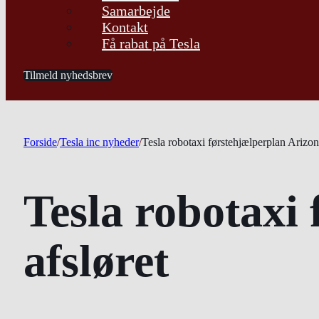
Samarbejde
Kontakt
Få rabat på Tesla
Tilmeld nyhedsbrev
Forside
/
Tesla inc nyheder
/
Tesla robotaxi førstehjælperplan Arizon
Tesla robotaxi
afsløret