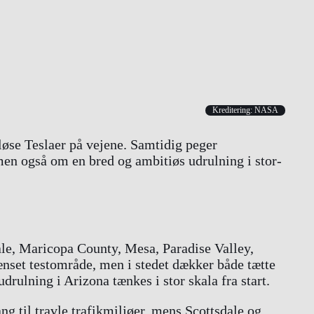
Kreditering: NASA
løse Teslaer på vejene. Samtidig peger
men også om en bred og ambitiøs udrulning i stor-
dale, Maricopa County, Mesa, Paradise Valley,
ænset testområde, men i stedet dækker både tætte
drulning i Arizona tænkes i stor skala fra start.
g til travle trafikmiljøer, mens Scottsdale og