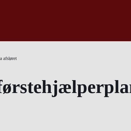
a afsløret
 førstehjælperpl