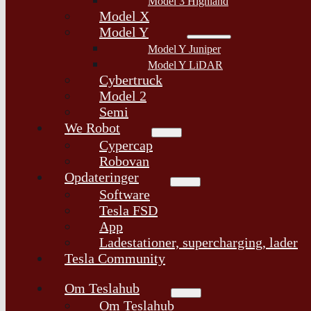
Model 3 Highland
Model X
Model Y
Model Y Juniper
Model Y LiDAR
Cybertruck
Model 2
Semi
We Robot
Cypercap
Robovan
Opdateringer
Software
Tesla FSD
App
Ladestationer, supercharging, lader
Tesla Community
Om Teslahub
Om Teslahub