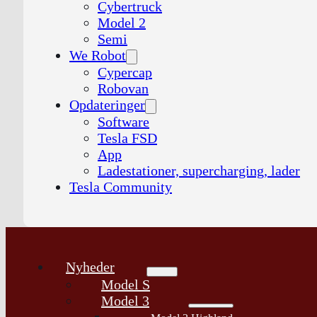
Cybertruck
Model 2
Semi
We Robot
Cypercap
Robovan
Opdateringer
Software
Tesla FSD
App
Ladestationer, supercharging, lader
Tesla Community
Nyheder
Model S
Model 3