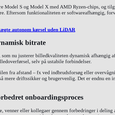
yere Model S og Model X med AMD Ryzen-chips, og til
. Eftersom funktionaliteten er softwareafhængig, forve
il ægte autonom kørsel uden LiDAR
ynamisk bitrate
som nu justerer billedkvaliteten dynamisk afhængig af 
lledoverførsel, selv på ustabile forbindelser.
ilen fra afstand – fx ved indbrudsforsøg eller overvågn
å mere driftssikker og brugervenlig. Det er endnu en in
forbedret onboardingsproces
lie, venner eller kollegaer gennem forbedringer i deling