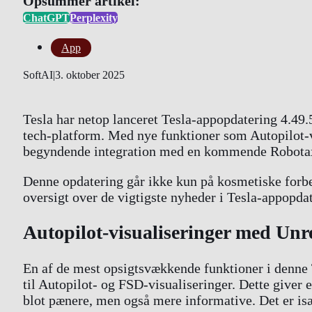
Opsummer artikel:
ChatGPT
Perplexity
App
SoftAI
|
3. oktober 2025
Tesla har netop lanceret Tesla-appopdatering 4.49.5
tech-platform. Med nye funktioner som Autopilot-v
begyndende integration med en kommende Robotaxi-t
Denne opdatering går ikke kun på kosmetiske forbed
oversigt over de vigtigste nyheder i Tesla-appopdat
Autopilot-visualiseringer med Unre
En af de mest opsigtsvækkende funktioner i denne 
til Autopilot- og FSD-visualiseringer. Dette giver e
blot pænere, men også mere informative. Det er især