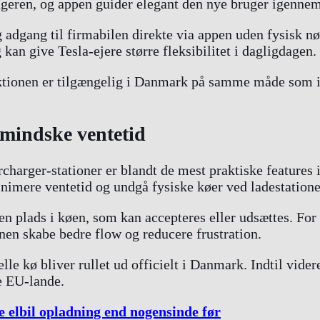
rugeren, og appen guider elegant den nye bruger igenne
adgang til firmabilen direkte via appen uden fysisk nø
kan give Tesla-ejere større fleksibilitet i dagligdagen.
ktionen er tilgængelig i Danmark på samme måde som i a
 mindske ventetid
rcharger-stationer er blandt de mest praktiske features
minimere ventetid og undgå fysiske køer ved ladestatione
 en plads i køen, som kan accepteres eller udsættes. For
nen skabe bedre flow og reducere frustration.
lle kø bliver rullet ud officielt i Danmark. Indtil vider
e EU-lande.
 elbil opladning end nogensinde før