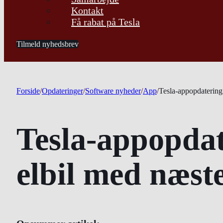
Kontakt
Få rabat på Tesla
Tilmeld nyhedsbrev
Forside
/
Opdateringer
/
Software nyheder
/
App
/
Tesla-appopdatering 
Tesla-appopdat
elbil med næst