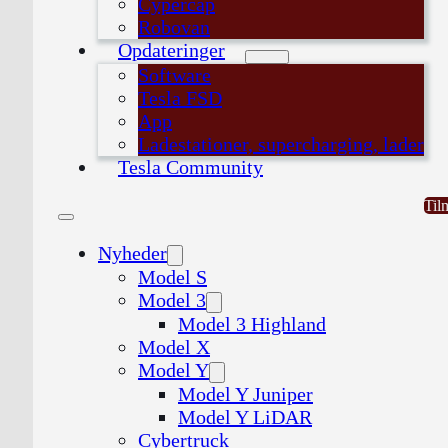
Cypercap
Robovan
Opdateringer
Software
Tesla FSD
App
Ladestationer, supercharging, lader
Tesla Community
Til
Nyheder
Model S
Model 3
Model 3 Highland
Model X
Model Y
Model Y Juniper
Model Y LiDAR
Cybertruck