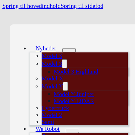
Spring til hovedindhold
Spring til sidefod
Nyheder
Model S
Model 3
Model 3 Highland
Model X
Model Y
Model Y Juniper
Model Y LiDAR
Cybertruck
Model 2
Semi
We Robot