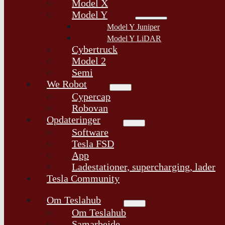
Model X
Model Y
Model Y Juniper
Model Y LiDAR
Cybertruck
Model 2
Semi
We Robot
Cypercap
Robovan
Opdateringer
Software
Tesla FSD
App
Ladestationer, supercharging, lader
Tesla Community
Om Teslahub
Om Teslahub
Samarbejde