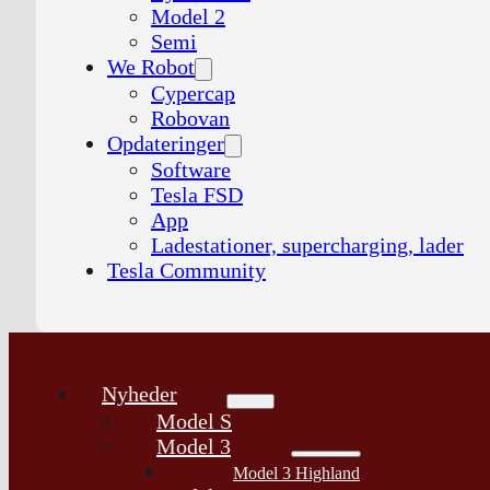
Model 2
Semi
We Robot
Cypercap
Robovan
Opdateringer
Software
Tesla FSD
App
Ladestationer, supercharging, lader
Tesla Community
Nyheder
Model S
Model 3
Model 3 Highland