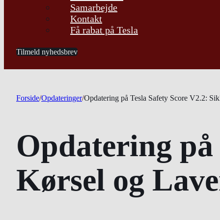
Samarbejde
Kontakt
Få rabat på Tesla
Tilmeld nyhedsbrev
Forside
/
Opdateringer
/
Opdatering på Tesla Safety Score V2.2: Si
Opdatering på 
Kørsel og Lav