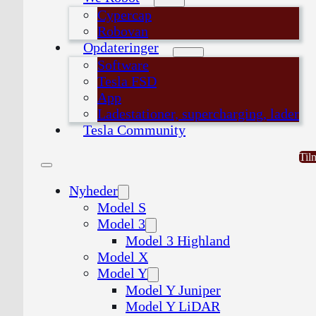
Cypercap
Robovan
Opdateringer
Software
Tesla FSD
App
Ladestationer, supercharging, lader
Tesla Community
Til
Nyheder
Model S
Model 3
Model 3 Highland
Model X
Model Y
Model Y Juniper
Model Y LiDAR