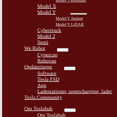
Model 3 Highland
Model X
Model Y
Model Y Juniper
Model Y LiDAR
Cybertruck
Model 2
Semi
We Robot
Cypercap
Robovan
Opdateringer
Software
Tesla FSD
App
Ladestationer, supercharging, lader
Tesla Community
Om Teslahub
Om Teslahub