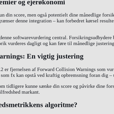
ræmier og ejerøkonomi
un din score, men også potentielt dine månedlige forsi
rænser denne integration – kan forbedret kørsel resulte
r denne softwarevurdering central. Forsikringsudbyder
torik vurderes dagligt og kan føre til månedlige justering
rnings: En vigtig justering
2 er fjernelsen af Forward Collision Warnings som vurd
, som fx kan opstå ved kraftig opbremsning foran dig – u
 som tidligere kunne sænke din score og påvirke dine fo
ilfredshed markant.
edsmetrikkens algoritme?