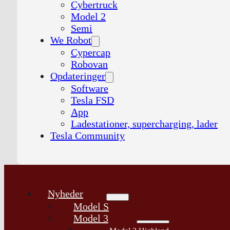
Cybertruck
Model 2
Semi
We Robot
Cypercap
Robovan
Opdateringer
Software
Tesla FSD
App
Ladestationer, supercharging, lader
Tesla Community
Nyheder
Model S
Model 3