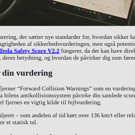
tering, der sætter nye standarder for, hvordan sikker 
jagtigheden af sikkerhedsvurderingen, men også potentie
Tesla Safety Score V2.2
fungerer, da det kan have dire
, deres betydning, og hvordan de påvirker dig som fører
 din vurdering
 fjerner “Forward Collision Warnings” som en vurdering
ra bilens antikollisionssystem påvirke din samlede score
 fjernes en vigtig kilde til fejlvurdering.
jeret – som andelen af tid kørt over 136 km/t eller rela
 et statisk tal.