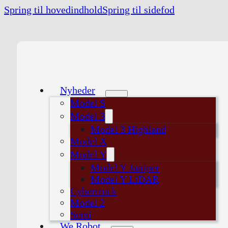
Spring til hovedindhold
Spring til sidefod
Nyheder
Model S
Model 3
Model 3 Highland
Model X
Model Y
Model Y Juniper
Model Y LiDAR
Cybertruck
Model 2
Semi
We Robot