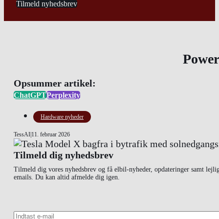
Tilmeld nyhedsbrev
Powerw
Opsummer artikel:
ChatGPT
Perplexity
Hardware nyheder
TessAI
|
11. februar 2026
Tilmeld dig nyhedsbrev
Tilmeld dig vores nyhedsbrev og få elbil-nyheder, opdateringer samt lejli
emails. Du kan altid afmelde dig igen.