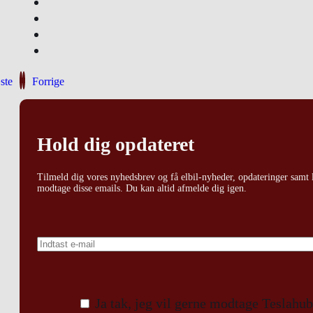
ste
Forrige
Hold dig opdateret
Tilmeld dig vores nyhedsbrev og få elbil-nyheder, opdateringer samt l
modtage disse emails. Du kan altid afmelde dig igen.
Ja tak, jeg vil gerne modtage Teslahu