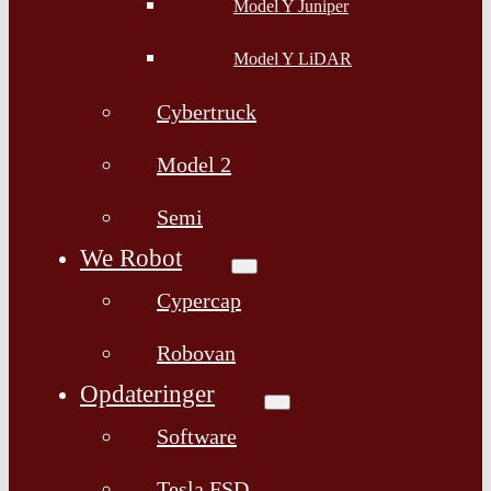
Model Y Juniper
Model Y LiDAR
Cybertruck
Model 2
Semi
We Robot
Cypercap
Robovan
Opdateringer
Software
Tesla FSD