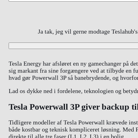
Ja tak, jeg vil gerne modtage Teslahub'
Tesla Energy har afsløret en ny gamechanger på de
sig markant fra sine forgængere ved at tilbyde en f
hvad gør Powerwall 3P så banebrydende, og hvorf
Lad os dykke ned i fordelene, teknologien og betydn
Tesla Powerwall 3P giver backup til
Tidligere modeller af Tesla Powerwall krævede instal
både kostbar og teknisk kompliceret løsning. Med P
direkte til alle tre faser (L1, L2, L3) i en bolig.