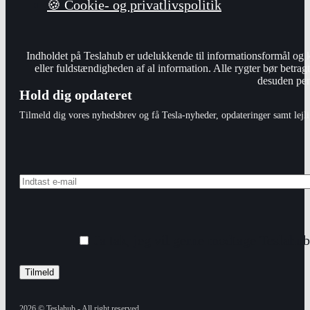
🍪 Cookie- og privatlivspolitik
Indholdet på Teslahub er udelukkende til informationsformål og 
eller fuldstændigheden af al information. Alle rygter bør betrag
desuden peng
Hold dig opdateret
Tilmeld dig vores nyhedsbrev og få Tesla-nyheder, opdateringer samt lejli
Ja tak, jeg vil gerne modtage Teslahu
2026 © Teslahub - All right reserved.