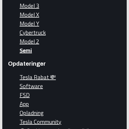
Model 3
Model X
Model Y
Cybertruck
Model 2
Semi
Opdateringer
Tesla Rabat 💸
Software
FSD
App
Opladning
Tesla Community