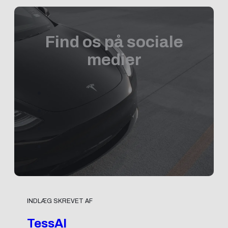
Find os på sociale
medier
INDLÆG SKREVET AF
TessAI