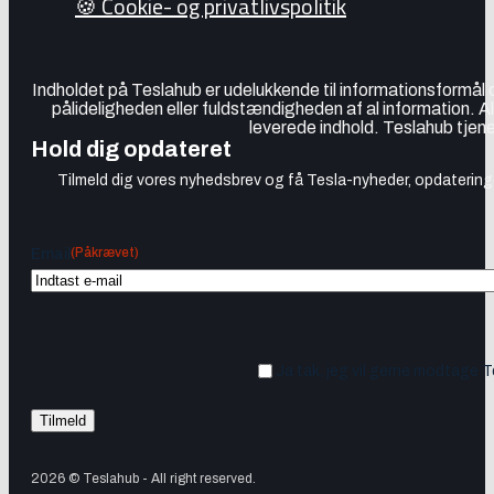
🍪 Cookie- og privatlivspolitik
Indholdet på Teslahub er udelukkende til informationsformål
pålideligheden eller fuldstændigheden af al information. A
leverede indhold. Teslahub tjene
Hold dig opdateret
Tilmeld dig vores nyhedsbrev og få Tesla-nyheder, opdateringer
(Påkrævet)
Email
Ja tak, jeg vil gerne modtage 
2026 © Teslahub - All right reserved.