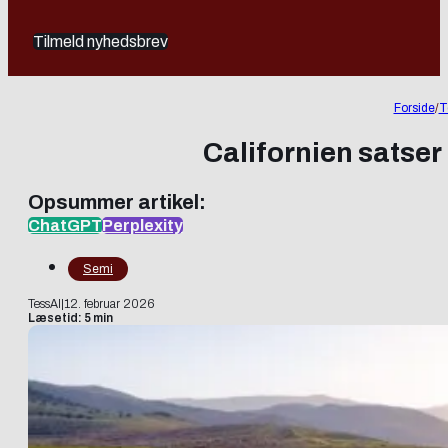
Tilmeld nyhedsbrev
Forside
/
T
Californien satser
Opsummer artikel:
ChatGPT
Perplexity
Semi
TessAI
|
12. februar 2026
Læsetid: 5 min