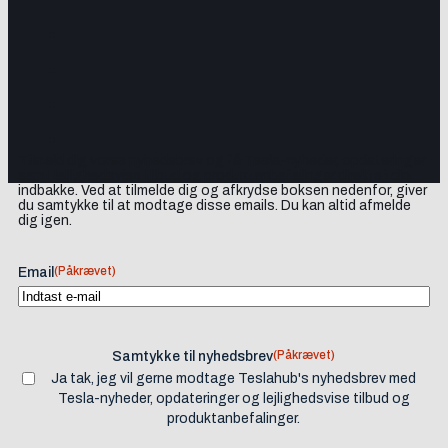
Tilmeld dig vores nyhedsbrev og få Tesla-nyheder, opdateringer
samt lejlighedsvise tilbud og produktanbefalinger direkte i din
indbakke. Ved at tilmelde dig og afkrydse boksen nedenfor, giver
du samtykke til at modtage disse emails. Du kan altid afmelde
dig igen.
(Påkrævet)
Email
(Påkrævet)
Samtykke til nyhedsbrev
Ja tak, jeg vil gerne modtage Teslahub's nyhedsbrev med
Tesla-nyheder, opdateringer og lejlighedsvise tilbud og
produktanbefalinger.