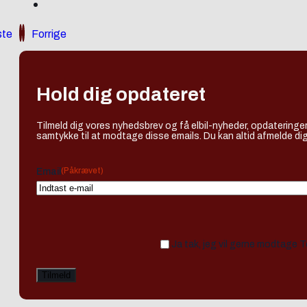
te
Forrige
Hold dig opdateret
Tilmeld dig vores nyhedsbrev og få elbil-nyheder, opdateringer
samtykke til at modtage disse emails. Du kan altid afmelde dig
(Påkrævet)
Email
Ja tak, jeg vil gerne modtage 