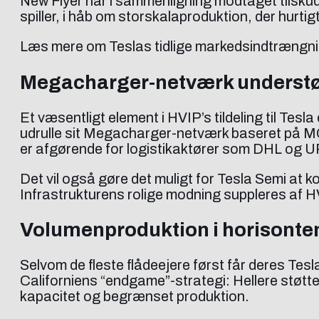
New Flyer har i sammenligning modtaget tilskud 
spiller, i håb om storskalaproduktion, der hurti
Læs mere om Teslas tidlige markedsindtrængnin
Megacharger-netværk understøtt
Et væsentligt element i HVIP’s tildeling til Tesla
udrulle sit Megacharger-netværk baseret på MC
er afgørende for logistikaktører som DHL og U
Det vil også gøre det muligt for Tesla Semi at ko
Infrastrukturens rolige modning suppleres af HV
Volumenproduktion i horisonten
Selvom de fleste flådeejere først får deres Tes
Californiens “endgame”-strategi: Hellere støtte
kapacitet og begrænset produktion.