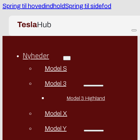
Spring til hovedindhold
Spring til sidefod
Nyheder
Model S
Model 3
Model 3 Highland
Model X
Model Y