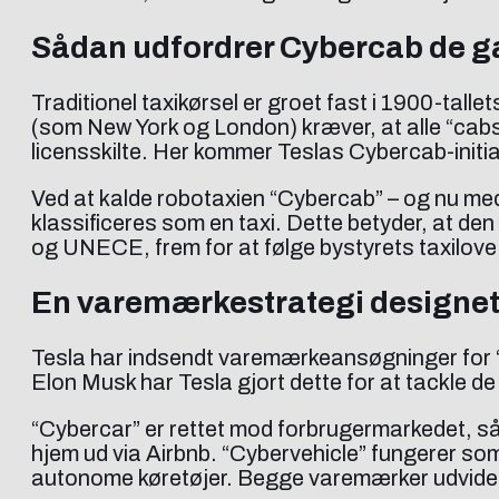
Sådan udfordrer Cybercab de g
Traditionel taxikørsel er groet fast i 1900-ta
(som New York og London) kræver, at alle “cabs”
licensskilte. Her kommer Teslas Cybercab-initiat
Ved at kalde robotaxien “Cybercab” – og nu med
klassificeres som en taxi. Dette betyder, at de
og UNECE, frem for at følge bystyrets taxilove
En varemærkestrategi designet 
Tesla har indsendt varemærkeansøgninger for “
Elon Musk har Tesla gjort dette for at tackle de
“Cybercar” er rettet mod forbrugermarkedet, så
hjem ud via Airbnb. “Cybervehicle” fungerer so
autonome køretøjer. Begge varemærker udvider Te