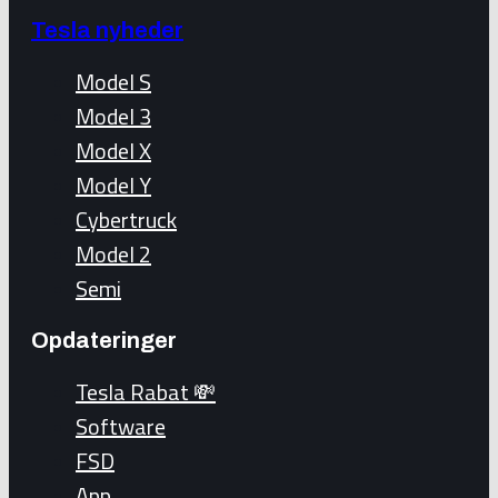
Tesla nyheder
Model S
Model 3
Model X
Model Y
Cybertruck
Model 2
Semi
Opdateringer
Tesla Rabat 💸
Software
FSD
App