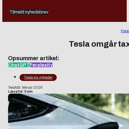
Tilmeld nyhedsbrev
Fors
Tesla omgår tax
Opsummer artikel:
ChatGPT
Perplexity
Tesla inc nyheder
TessAI
|
9. februar 2026
Læsetid: 5 min