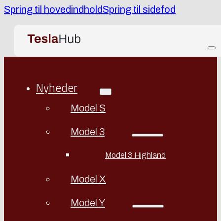
Spring til hovedindhold
Spring til sidefod
Nyheder
Model S
Model 3
Model 3 Highland
Model X
Model Y