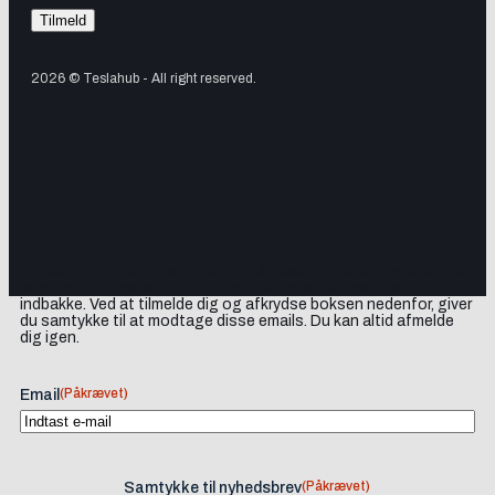
2026 © Teslahub - All right reserved.
Tilmeld dig vores nyhedsbrev og få Tesla-nyheder, opdateringer
samt lejlighedsvise tilbud og produktanbefalinger direkte i din
indbakke. Ved at tilmelde dig og afkrydse boksen nedenfor, giver
du samtykke til at modtage disse emails. Du kan altid afmelde
dig igen.
(Påkrævet)
Email
(Påkrævet)
Samtykke til nyhedsbrev