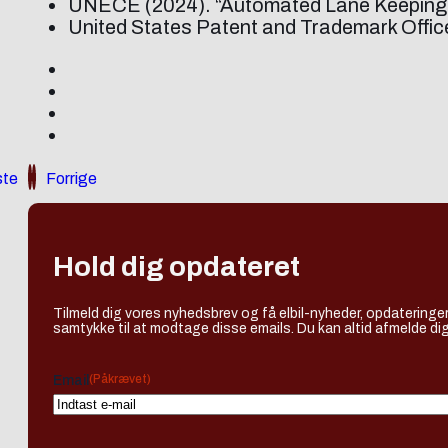
UNECE (2024). “Automated Lane Keeping
United States Patent and Trademark Offi
te
Forrige
Hold dig opdateret
Tilmeld dig vores nyhedsbrev og få elbil-nyheder, opdateringer
samtykke til at modtage disse emails. Du kan altid afmelde dig
(Påkrævet)
Email