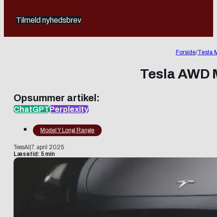
Tilmeld nyhedsbrev
Forside
/
Tesla 
Tesla AWD M
Opsummer artikel:
ChatGPT
Perplexity
Model Y Long Range
TessAI
|
7. april 2025
Læsetid: 5 min