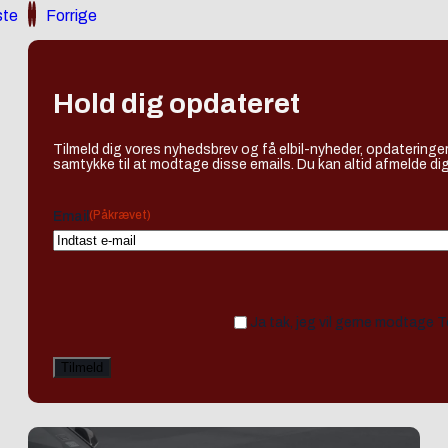
te
Forrige
Hold dig opdateret
Tilmeld dig vores nyhedsbrev og få elbil-nyheder, opdateringer
samtykke til at modtage disse emails. Du kan altid afmelde dig
(Påkrævet)
Email
Ja tak, jeg vil gerne modtage 