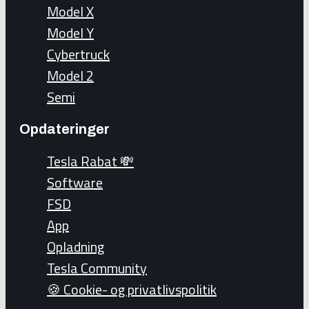
Model X
Model Y
Cybertruck
Model 2
Semi
Opdateringer
Tesla Rabat 💸
Software
FSD
App
Opladning
Tesla Community
🍪 Cookie- og privatlivspolitik