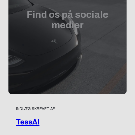
Find os på sociale
medier
INDLÆG SKREVET AF
TessAI