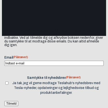
Tilmeld dig vores nyhedsbrev og få Tesla-nyheder, opdateringer
samt lejlighedsvise tilbud og produktanbefalinger direkte i din
indbakke. Ved at tilmelde dig og afkrydse boksen nedenfor, giver
du samtykke til at modtage disse emails. Du kan altid afmelde
dig igen.
(Påkrævet)
Email
(Påkrævet)
Samtykke til nyhedsbrev
Ja tak, jeg vil gerne modtage Teslahub's nyhedsbrev med
Tesla-nyheder, opdateringer og lejlighedsvise tilbud og
produktanbefalinger.