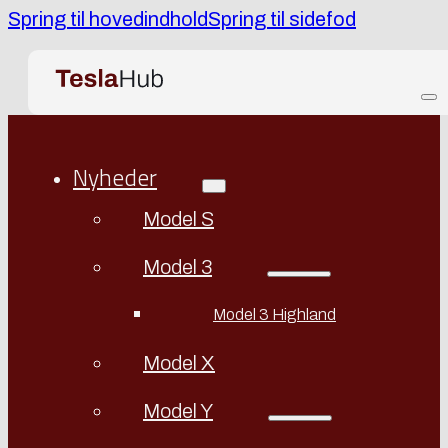
Spring til hovedindhold
Spring til sidefod
Nyheder
Model S
Model 3
Model 3 Highland
Model X
Model Y