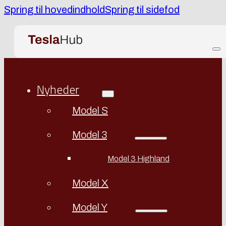
Spring til hovedindhold
Spring til sidefod
Nyheder
Model S
Model 3
Model 3 Highland
Model X
Model Y