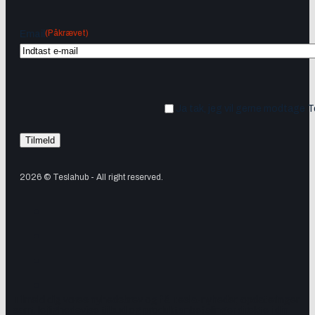
(Påkrævet)
Email
Ja tak, jeg vil gerne modtage 
2026 © Teslahub - All right reserved.
Tilmeld dig vores nyhedsbrev og få Tesla-nyheder, opdateringer
samt lejlighedsvise tilbud og produktanbefalinger direkte i din