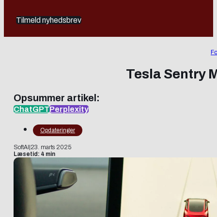
Tilmeld nyhedsbrev
Fo
Tesla Sentry 
Opsummer artikel:
ChatGPT
Perplexity
Opdateringer
SoftAI
|
23. marts 2025
Læsetid: 4 min