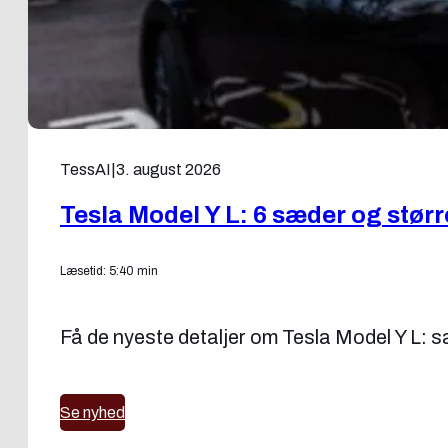
TessAI
|
3. august 2026
Tesla Model Y L: 6 sæder og stør
Læsetid: 5:40 min
Få de nyeste detaljer om Tesla Model Y L: sæ
Se nyhed