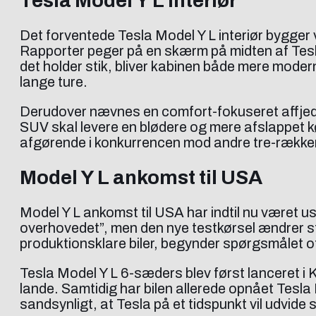
Tesla Model Y L interiør
Det forventede Tesla Model Y L interiør bygger
Rapporter peger på en skærm på midten af Tesla 
det holder stik, bliver kabinen både mere modern
lange ture.
Derudover nævnes en comfort-fokuseret affjedring
SUV skal levere en blødere og mere afslappet k
afgørende i konkurrencen mod andre tre-rækker
Model Y L ankomst til USA
Model Y L ankomst til USA har indtil nu været us
overhovedet”, men den nye testkørsel ændrer 
produktionsklare biler, begynder spørgsmålet ofte
Tesla Model Y L 6-sæders blev først lanceret i K
lande. Samtidig har bilen allerede opnået Tes
sandsynligt, at Tesla på et tidspunkt vil udvide