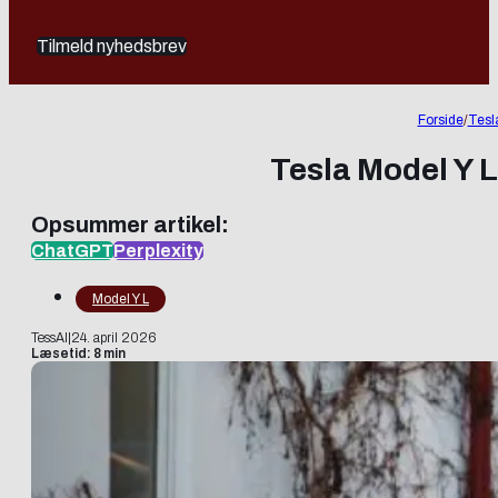
Tilmeld nyhedsbrev
Forside
/
Tesl
Tesla Model Y L
Opsummer artikel:
ChatGPT
Perplexity
Model Y L
TessAI
|
24. april 2026
Læsetid: 8 min