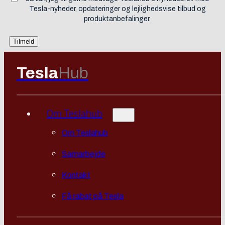
Tesla-nyheder, opdateringer og lejlighedsvise tilbud og
produktanbefalinger.
Tesla
Hub
Om Teslahub
Om Teslahub
Samarbejde
Kontakt
Få rabat på Tesla