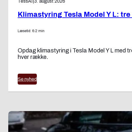
TessAI
|
3. august 2026
Klimastyring Tesla Model Y L: tre
Læsetid: 6:2 min
Opdag klimastyring i Tesla Model Y L med t
hver række.
Se nyhed