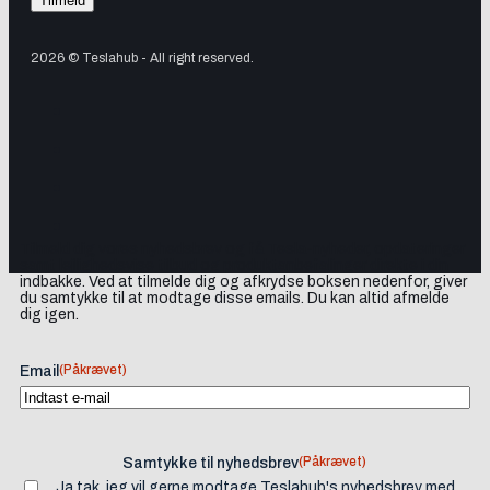
2026 © Teslahub - All right reserved.
Tilmeld dig vores nyhedsbrev og få Tesla-nyheder, opdateringer
samt lejlighedsvise tilbud og produktanbefalinger direkte i din
indbakke. Ved at tilmelde dig og afkrydse boksen nedenfor, giver
du samtykke til at modtage disse emails. Du kan altid afmelde
dig igen.
(Påkrævet)
Email
(Påkrævet)
Samtykke til nyhedsbrev
Ja tak, jeg vil gerne modtage Teslahub's nyhedsbrev med