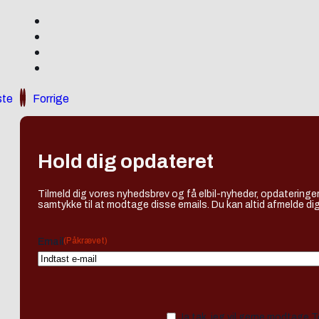
te
Forrige
Hold dig opdateret
Tilmeld dig vores nyhedsbrev og få elbil-nyheder, opdateringer
samtykke til at modtage disse emails. Du kan altid afmelde dig
(Påkrævet)
Email
Ja tak, jeg vil gerne modtage 