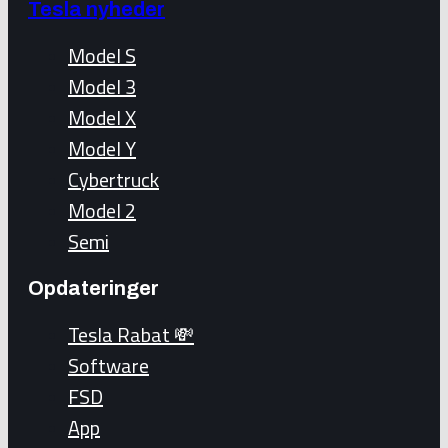
Tesla nyheder
Model S
Model 3
Model X
Model Y
Cybertruck
Model 2
Semi
Opdateringer
Tesla Rabat 💸
Software
FSD
App