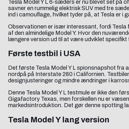
Tesla Model Y L 6-sæders er nu blevet set på off
savner en rummelig elektrisk SUV med tre sæderæ
ind i camouflage, hvilket tyder på, at Tesla er 
Observationen er især interessant, fordi Tesl
af den almindelige Model Y. Hvor den nuværende
længere version ud til at være udviklet specifikt ti
Første testbil i USA
Det første Tesla Model Y L spionsnapshot fra ame
nordpå på Interstate 280 i Californien. Testbile
designjusteringer og mindre ændringer i karross
Denne Tesla Model Y L testmule er ikke den førs
Gigafactory Texas, men forskellen nu er væsentli
markedsintroduktion. Det gør denne spotting lan
Tesla Model Y lang version