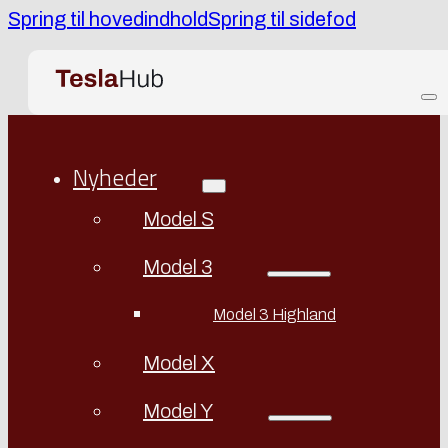
Spring til hovedindhold
Spring til sidefod
Nyheder
Model S
Model 3
Model 3 Highland
Model X
Model Y