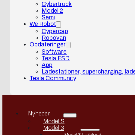
Cybertruck
Model 2
Semi
We Robot
Cypercap
Robovan
Opdateringer
Software
Tesla FSD
App
Ladestationer, supercharging, lad
Tesla Community
Nyheder
Model S
Model 3
Model 3 Highland