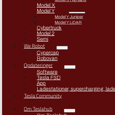
Model X
Model Y
Model Y Juniper
Model Y LiDAR
Cybertruck
Model 2
Semi
We Robot
Cypercap
Robovan
Opdateringer
Software
Tesla FSD
App
Ladestationer, supercharging, lade
Tesla Community
Om Teslahub