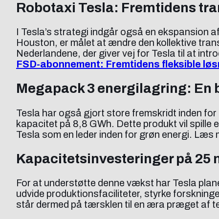
Robotaxi Tesla: Fremtidens tra
I Tesla’s strategi indgår også en ekspansion a
Houston, er målet at ændre den kollektive tran
Nederlandene, der giver vej for Tesla til at i
FSD-abonnement: Fremtidens fleksible løsn
Megapack 3 energilagring: En 
Tesla har også gjort store fremskridt inden fo
kapacitet på 8,8 GWh. Dette produkt vil spille e
Tesla som en leder inden for grøn energi. Læs
Kapacitetsinvesteringer på 25 
For at understøtte denne vækst har Tesla plane
udvide produktionsfaciliteter, styrke forskni
står dermed på tærsklen til en æra præget af t