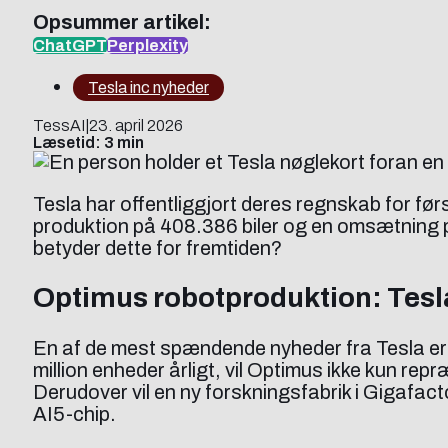
Opsummer artikel:
ChatGPT
Perplexity
Tesla inc nyheder
TessAI
|
23. april 2026
Læsetid: 3 min
Tesla har offentliggjort deres regnskab for fø
produktion på 408.386 biler og en omsætning p
betyder dette for fremtiden?
Optimus robotproduktion: Tesla
En af de mest spændende nyheder fra Tesla er
million enheder årligt, vil Optimus ikke kun r
Derudover vil en ny forskningsfabrik i Gigafa
AI5-chip.