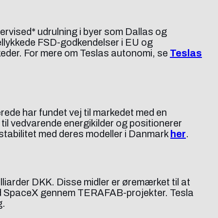
ervised* udrulning i byer som Dallas og
 vellykkede FSD-godkendelser i EU og
arkeder. For mere om Teslas autonomi, se
Teslas
rede har fundet vej til markedet med en
r til vedvarende energikilder og positionerer
stabilitet med deres modeller i Danmark
her
.
iarder DKK. Disse midler er øremærket til at
t med SpaceX gennem TERAFAB-projekter. Tesla
g.