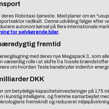
nsport
f deres Robotaxi-tjeneste. Med planer om en *usup
sportsektor radikalt. Denne udvikling følger efter
ntroducere autonom kørsel på flere internationale m
ing for selvkørende biler
.
bæredygtig fremtid
r energilagring med deres nye Megapack 3, som alle
n væsentlig rolle i at skifte fra fossile brændstoffe
 mere om hvordan Tesla banebryder indenfor energi
milliarder DKK
r om betydelige kapacitetsinvesteringer på 175 mill
ngen i kunstig intelligens, og fremme samarbejde
eknologiens fremskridt og reduceret miljøpåvirknin