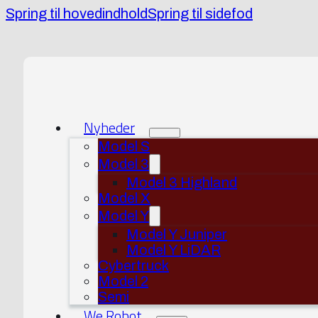
Spring til hovedindhold
Spring til sidefod
Nyheder
Model S
Model 3
Model 3 Highland
Model X
Model Y
Model Y Juniper
Model Y LiDAR
Cybertruck
Model 2
Semi
We Robot