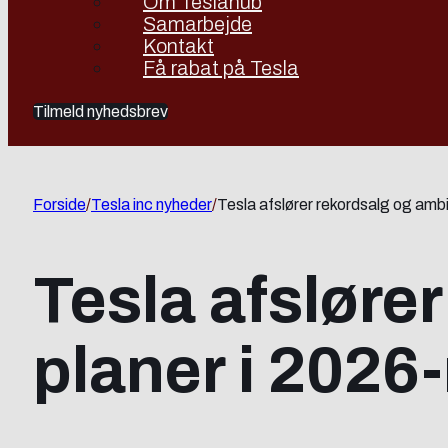
Om Teslahub
Samarbejde
Kontakt
Få rabat på Tesla
Tilmeld nyhedsbrev
Forside
/
Tesla inc nyheder
/
Tesla afslører rekordsalg og amb
Tesla afsløre
planer i 2026