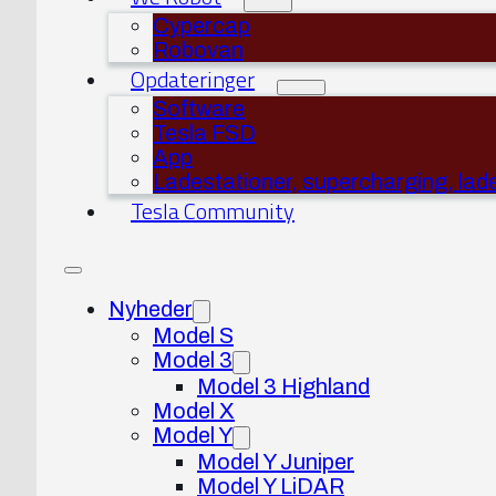
Cypercap
Robovan
Opdateringer
Software
Tesla FSD
App
Ladestationer, supercharging, lad
Tesla Community
Nyheder
Model S
Model 3
Model 3 Highland
Model X
Model Y
Model Y Juniper
Model Y LiDAR