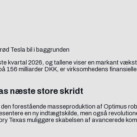
rste kvartal 2026, og tallene viser en markant væk
å 156 milliarder DKK, er virksomhedens finansiel
s næste store skridt
 den forestående masseproduktion af Optimus rob
epræsentere en ny indtægtskilde, men også revolutio
ctory Texas muliggøre skabelsen af avancerede kom